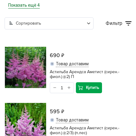
Рассада цветов однолетники
Показать ещё 4
Роза
Фильтр
Сортировать
Хвойные растения
Цветущие кашпо, вазоны
690
Товар доставим
Астильба Арендса Аметист (сирен.-
фиол.) (с2) П
Купить
595
Товар доставим
Астильба Арендса Аметист (сирен.-
фиол.) (с2/3) (п.лес)