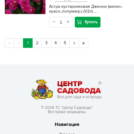
Астра кустарниковая Дженни (малин.-
красн.,полумахр.) (V2л) ...
Купить
1
2
3
4
5
© 2026 ТС “Центр Садовода”.
Все права защищены.
Навигация