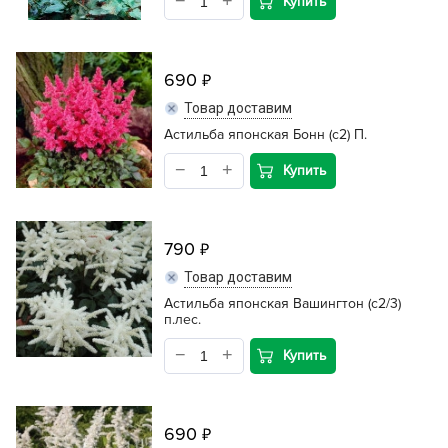
Купить
690
Товар доставим
Астильба японская Бонн (с2) П.
Купить
790
Товар доставим
Астильба японская Вашингтон (с2/3)
п.лес.
Купить
690