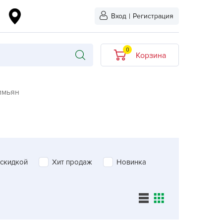
Вход
|
Регистрация
0
Корзина
В корзине нет
имьян
товаров
кидкой
Хит продаж
Новинка
ыбрано
 скидкой
Хит продаж
Новинка
L-KO
LT
quapulse
vgust