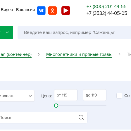
+7 (800) 201-44-55
Видео
Вакансии
+7 (3532) 44-05-05
г
ал (контейнер)
Многолетники и пряные травы
Т
Со с
Бренды
Не в
Со
ировать
Цена:
A
A
A
A