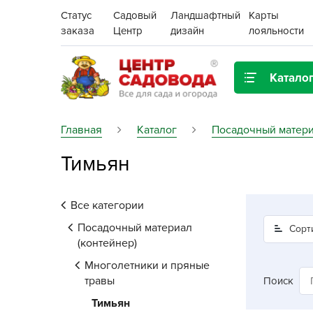
Статус
Садовый
Ландшафтный
Карты
заказа
Центр
дизайн
лояльности
Катало
Газонная трава
Главная
Каталог
Посадочный матери
Тимьян
Цена:
Грунты, дренаж, мульча
Декор для дома и сада
Все категории
Поиск
Ёмкости для рассады и
Посадочный материал
Сорт
растений,
(контейнер)
проращиватели
Многолетники и пряные
травы
Поиск
Картофель семенной
Тимьян