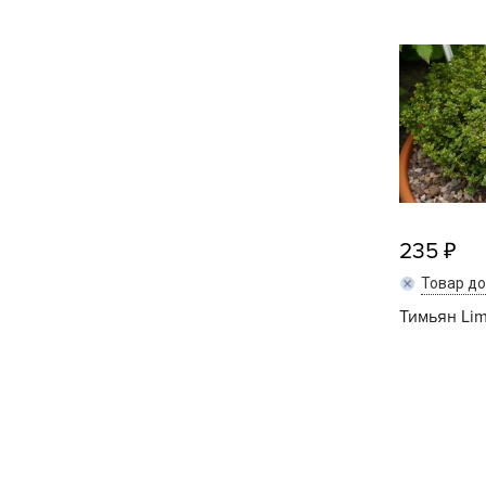
Кашпо, пластик,
керамика
Комнатные горшечные
растения
Консервация и
виноделие
Лук-севок, чеснок
235
Луковичные,
Товар д
многолетники Весна
Тимьян Lim
Новогодняя продукция
Отдых в саду, пикник
Подарочные карты