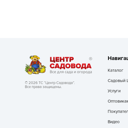
Посадочный материал
(контейнер)
Садовый инвентарь и
техника
СЕМЕНА
Средства для септиков,
Навига
туалетов, компостов,
прудов и бассейнов
Каталог
Средства защиты
Садовый 
© 2026 ТС “Центр Садовода”.
растений
Все права защищены.
Услуги
Средства от бытовых и
Оптовика
летающих насекомых,
грызунов
Покупате
Видео
Удобрения