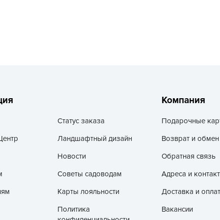
L
L
L
M
N
P
R
ция
Компания
R
Статус заказа
Подарочные кар
R
R
Центр
Ландшафтный дизайн
Возврат и обмен
S
Новости
Обратная связь
T
м
Советы садоводам
Адреса и контак
T
лям
Карты лояльности
Доставка и опла
T
Политика
Вакансии
U
конфиденциальности