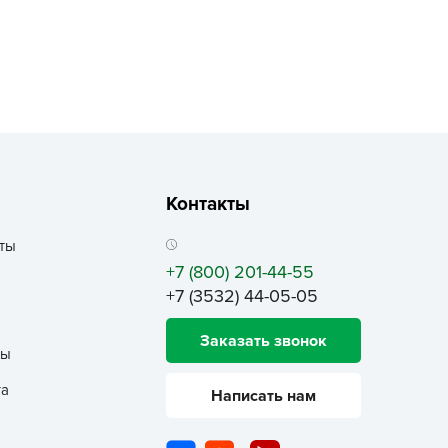
echuza
ist'OK
ISTOK
AROLEX
ika
alisad
aco
Контакты
ehau
ты
obin Green
+7 (800) 201-44-55
ubit
+7 (3532) 44-05-05
antino
Заказать звонок
erra Vita
ты
ORNADICA
та
Написать нам
UT BIO
niel