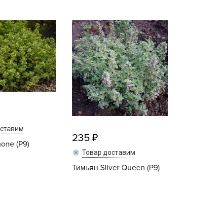
B
B
D
D
E
e
F
оставим
235
F
one (P9)
G
Товар доставим
G
Тимьян Silver Queen (P9)
G
Купить
Купить
G
H