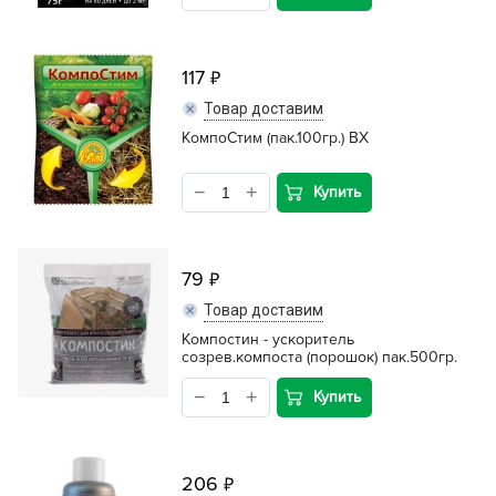
117
Товар доставим
КомпоСтим (пак.100гр.) ВХ
Купить
79
Товар доставим
Компостин - ускоритель
созрев.компоста (порошок) пак.500гр.
Купить
206