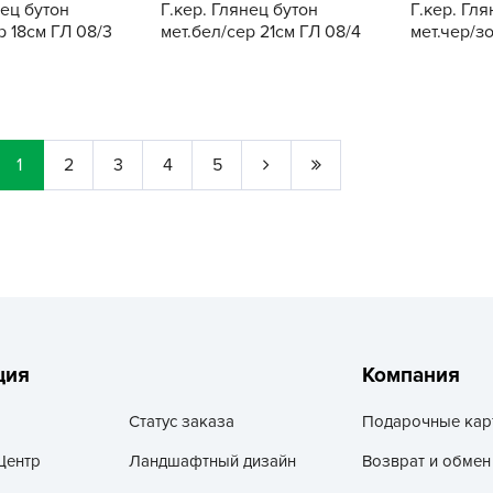
нец бутон
Г.кер. Глянец бутон
Г.кер. Гля
Г
р 18см ГЛ 08/3
мет.бел/сер 21см ГЛ 08/4
мет.чер/зо
Д
Купить
Купить
Д
Д
Д
1
2
3
4
5
Д
Д
Д
Д
д
Е
ция
Компания
Ё
Ж
Статус заказа
Подарочные кар
Центр
Ландшафтный дизайн
Возврат и обмен
З