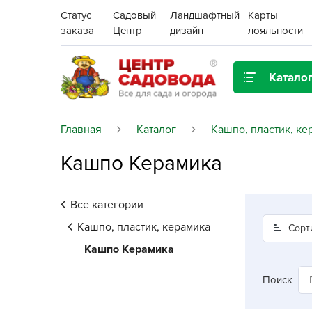
Статус
Садовый
Ландшафтный
Карты
заказа
Центр
дизайн
лояльности
Катало
Газонная трава
Главная
Каталог
Кашпо, пластик, ке
Кашпо Керамика
Цена:
Грунты, дренаж, мульча
Декор для дома и сада
Все категории
Поиск
Ёмкости для рассады и
Кашпо, пластик, керамика
Сорт
растений,
Кашпо Керамика
проращиватели
Поиск
Картофель семенной