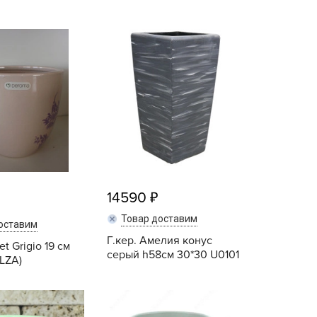
BAMA
САДЫ АУРИКИ
ayer Garden
Сантино / Santino
BMC
ona Forte
acha Group
r.Klaus
xpert Garden
xpert home
ertika
14590
inland
rass
Товар доставим
оставим
reen Boom
Г.кер. Амелия конус
et Grigio 19 см
серый h58см 30*30 U0101
LZA)
rinda
RIZZLY
Купить
Купить
oZelock