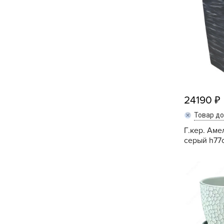
Посадочный материал
(контейнер)
Садовый инвентарь и
техника
СЕМЕНА
Средства для септиков,
24190
туалетов, компостов,
Товар д
прудов и бассейнов
Г.кер. Аме
Средства защиты
серый h77
растений
Средства от бытовых и
летающих насекомых,
грызунов
Удобрения