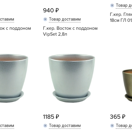
Б
Товар д
940
Б
Г.кер. Гл
оставим
Товар доставим
18см ГЛ 01
Б
ток с поддоном
Г.кер. Восток с поддоном
Б
VipSet 2,8л
Купить
Купить
Б
В
В
В
Г
Г
Г
1185
365
Г
оставим
Товар доставим
Товар д
Г