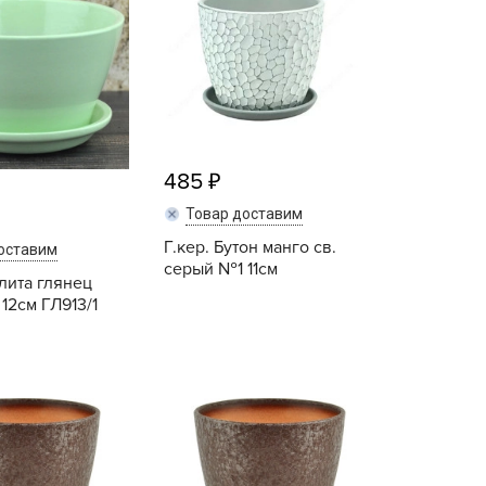
echuza
ist'OK
ISTOK
AROLEX
ika
alisad
485
aco
Товар доставим
ehau
Г.кер. Бутон манго св.
оставим
серый №1 11см
obin Green
ллита глянец
ubit
12см ГЛ913/1
antino
Купить
Купить
erra Vita
ORNADICA
UT BIO
niel