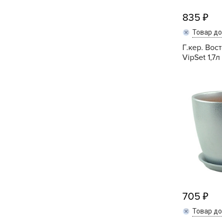
835
Товар д
Г.кер. Вос
VipSet 1,7л
705
Товар д