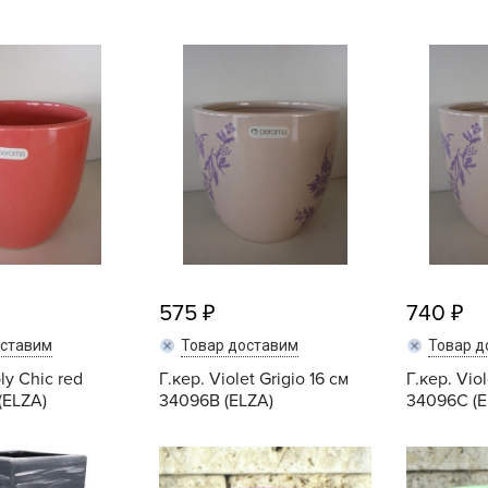
B
B
D
D
E
e
F
F
575
740
G
оставим
Товар доставим
Товар д
G
ly Chic red
Г.кер. Violet Grigio 16 см
Г.кер. Viol
(ELZA)
34096B (ELZA)
34096C (E
G
G
Купить
Купить
H