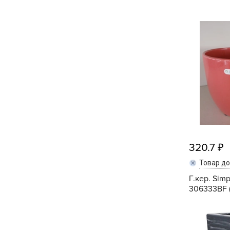
Кашпо, пластик,
керамика
Комнатные горшечные
растения
Консервация и
виноделие
Лук-севок, чеснок
Луковичные,
многолетники Весна
320.7
Товар д
Новогодняя продукция
Г.кер. Simp
306333BF 
Отдых в саду, пикник
Подарочные карты