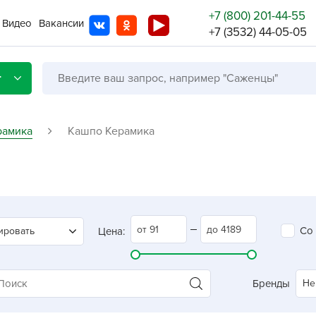
+7 (800) 201-44-55
Видео
Вакансии
+7 (3532) 44-05-05
г
рамика
Кашпо Керамика
Со с
Бренды
Не в
Со
ировать
Цена:
A
A
A
Бренды
Не
A