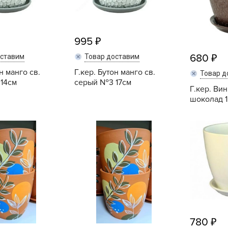
V
Z
А
995
А
680
оставим
Товар доставим
А
н манго св.
Г.кер. Бутон манго св.
Товар д
14см
серый №3 17см
А
Г.кер. Ви
А
шоколад 1
А
Купить
Купить
А
а
А
А
А
б
Б
780