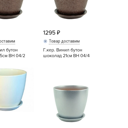
ALBRENTA CHEMICALS
arit
БТ Групп
гробалт
1295
гробиотехнология
оставим
Товар доставим
грос
нил бутон
Г.кер. Винил бутон
гроСпан
5см ВН 04/2
шоколад 21см ВН 04/4
ГРОУСПЕХ
Купить
Купить
грофирма Аэлита
грофирма манул
ГРОЭЛИТА
ЭЛИТА
яском
айкал
анные штучки