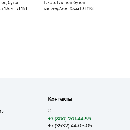
нец бутон
Г.кер. Глянец бутон
рызунофф оффлайн
л 12см ГЛ 11/1
мет.чер/зол 15см ГЛ 11/2
АР СВЕТА
Купить
Купить
ача Time
АЧА ПЛЮС
ача Тайм
АЧАtime
обрая Сила
октор Грин
октор Робик
охлокс
вро-семена
Контакты
ЛКА ОТ БЕЛКИ
ИВАЯ ЗЕМЛЯ
ты
ЖУК
+7 (800) 201-44-55
+7 (3532) 44-05-05
АС