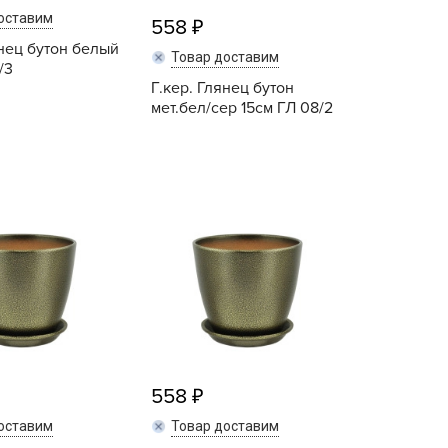
ашИнком
оставим
558
иокомплекс
янец бутон белый
Товар доставим
/3
иоМастер
Г.кер. Глянец бутон
иоМастер.
мет.бел/сер 15см ГЛ 08/2
БИОТЕХНОЛОГИИ
Купить
Купить
БИОТЕХСОЮЗ
уйские удобрения
АШЕ ХОЗЯЙСТВО
аше хозяйство ВХ
еликий воин
АВРИШ
арант
ЕРА
558
РИН БЭЛТ
оставим
Товар доставим
ринкипер