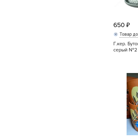
Хозяйственные товары
650
Товар д
Г.кер. Буто
серый №2 