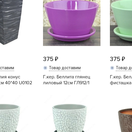
L
L
L
M
N
P
R
375
375
R
оставим
Товар доставим
Товар д
R
лия конус
Г.кер. Беллита глянец
Г.кер. Бе
R
см 40*40 U0102
лиловый 12см ГЛ912/1
фисташка 
S
Купить
Купить
T
T
T
U