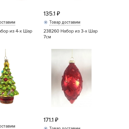
ашИнком
135.1
иокомплекс
иоМастер
оставим
Товар доставим
иоМастер.
бор из 4-х Шар
238260 Набор из 3-х Шар
7см
БИОТЕХНОЛОГИИ
БИОТЕХСОЮЗ
Купить
Купить
уйские удобрения
АШЕ ХОЗЯЙСТВО
аше хозяйство ВХ
еликий воин
АВРИШ
арант
ЕРА
РИН БЭЛТ
171.1
ринкипер
оставим
Товар доставим