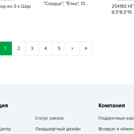
"Сердце", "Ёлка", 13...
Г
ор из 3-х Шар
254183 НГ
8,5*8,5*15
Д
Д
Купить
Купить
Д
Д
1
2
3
4
5
Д
Д
Д
Д
д
Е
Ё
ция
Компания
Ж
Статус заказа
Подарочные кар
Центр
Ландшафтный дизайн
Возврат и обмен
З