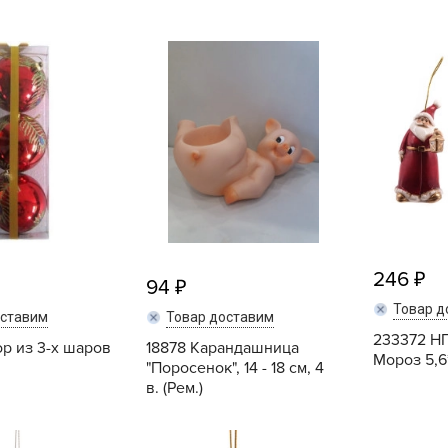
B
B
D
D
E
e
F
246
F
94
G
Товар д
оставим
Товар доставим
G
233372 НГ
ор из 3-х шаров
18878 Карандашница
Мороз 5,6
"Поросенок", 14 - 18 см, 4
G
в. (Рем.)
G
H
Купить
Купить