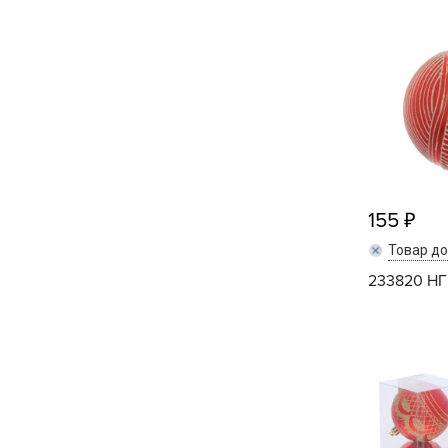
Посадочный материал
(контейнер)
Садовый инвентарь и
техника
СЕМЕНА
Средства для септиков,
туалетов, компостов,
155
прудов и бассейнов
Товар д
Средства защиты
233820 НГ
растений
Средства от бытовых и
летающих насекомых,
грызунов
Удобрения