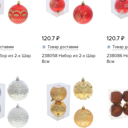
V
Z
А
А
120.7
120.7
А
А
оставим
Товар доставим
Товар д
А
бор из 2-х Шар
238058 Набор из 2-х Шар
238086 На
8см
8см
А
А
Купить
Купить
а
А
А
А
б
Б