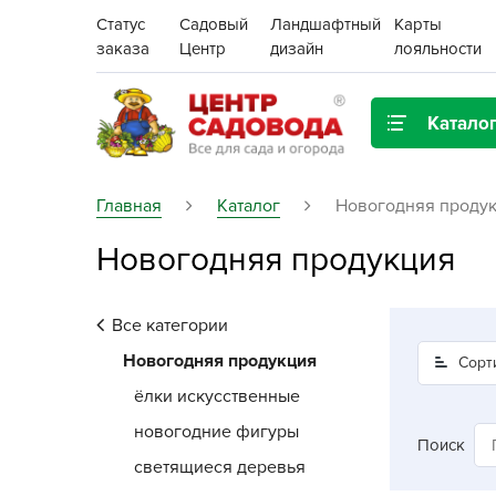
Статус
Садовый
Ландшафтный
Карты
заказа
Центр
дизайн
лояльности
Катало
Газонная трава
Главная
Каталог
Новогодняя проду
Новогодняя продукция
Цена:
Грунты, дренаж, мульча
Декор для дома и сада
Все категории
Поиск
Ёмкости для рассады и
Новогодняя продукция
Сорт
растений,
ёлки искусственные
проращиватели
новогодние фигуры
Поиск
Картофель семенной
светящиеся деревья