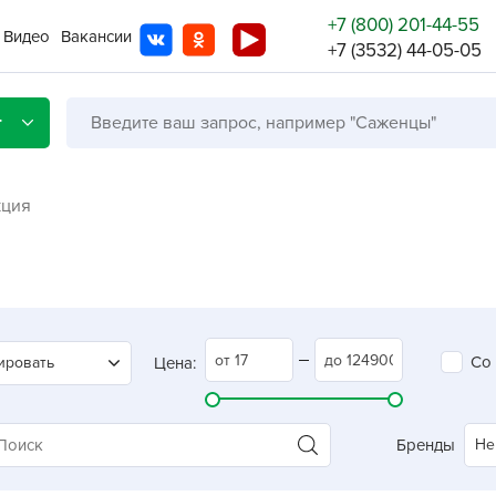
+7 (800) 201-44-55
Видео
Вакансии
+7 (3532) 44-05-05
г
кция
Со с
Бренды
Не в
Со
ировать
Цена:
A
A
A
Бренды
Не
A