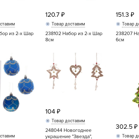
Б
120.7
151.3
Б
Б
оставим
Товар доставим
Товар д
Б
бор из 2-х Шар
238102 Набор из 2-х Шар
238207 На
8см
6см
Купить
Купить
Б
В
В
В
Г
Г
104
Г
Товар доставим
Г
302.5
248044 Новогоднее
Г
оставим
Товар д
украшение "Звезда",