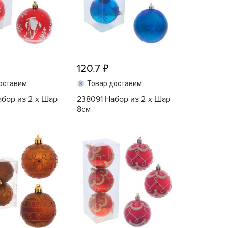
ALBRENTA CHEMICALS
arit
БТ Групп
гробалт
120.7
гробиотехнология
грос
оставим
Товар доставим
гроСпан
бор из 2-х Шар
238091 Набор из 2-х Шар
8см
ГРОУСПЕХ
грофирма Аэлита
Купить
Купить
грофирма манул
ГРОЭЛИТА
ЭЛИТА
яском
айкал
анные штучки