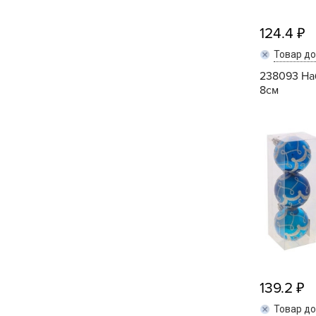
124.4
Товар д
238093 На
8см
139.2
Товар д