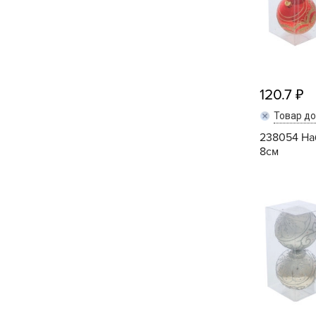
Хозяйственные товары
120.7
Товар д
238054 На
8см