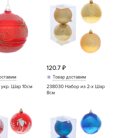
echuza
ist'OK
ISTOK
AROLEX
ika
alisad
aco
120.7
ehau
obin Green
оставим
Товар доставим
ubit
 укр. Шар 10см
238030 Набор из 2-х Шар
8см
antino
erra Vita
Купить
Купить
ORNADICA
UT BIO
niel