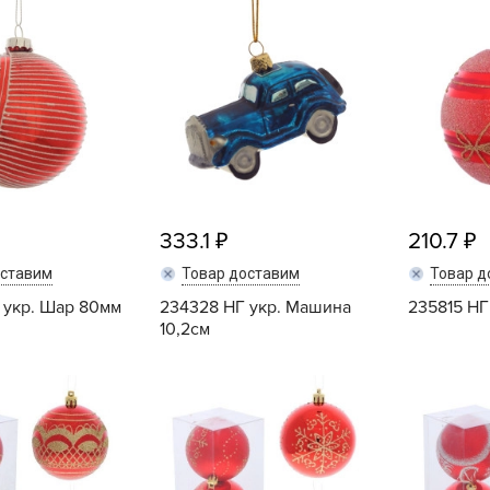
L
L
L
M
N
P
R
333.1
210.7
R
R
оставим
Товар доставим
Товар д
R
 укр. Шар 80мм
234328 НГ укр. Машина
235815 НГ
10,2см
S
T
Купить
Купить
T
T
U