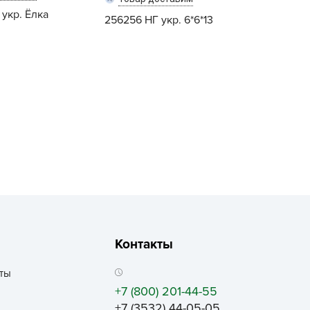
рызунофф оффлайн
 укр. Ёлка
256256 НГ укр. 6*6*13
АР СВЕТА
ача Time
Купить
Купить
АЧА ПЛЮС
ача Тайм
АЧАtime
обрая Сила
октор Грин
октор Робик
охлокс
вро-семена
ЛКА ОТ БЕЛКИ
Контакты
ИВАЯ ЗЕМЛЯ
ты
ЖУК
+7 (800) 201-44-55
АС
+7 (3532) 44-05-05