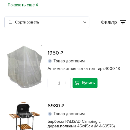
Мебель садовая
Показать ещё 4
Посуда для пикника
Фильтр
Сортировать
Решетки для барбекю, шампура
Уголь древесный, щепа для копчения, жидкость для
розжига
1950
Товар доставим
Антимоскитная сетка-тент арт.4000-18
Купить
6980
Товар доставим
Барбекю PALISAD Camping с
дерев.полками 45х45см (МИ-69576)