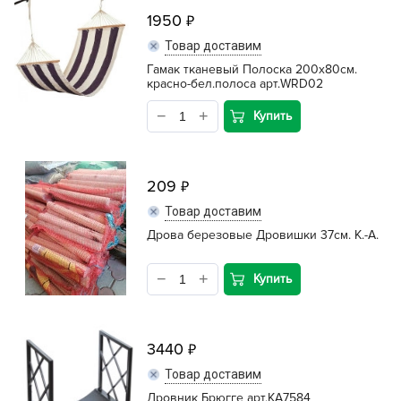
1950
Товар доставим
Гамак тканевый Полоска 200х80см.
красно-бел.полоса арт.WRD02
Купить
209
Товар доставим
Дрова березовые Дровишки 37см. К.-А.
Купить
3440
Товар доставим
Дровник Брюгге арт.КА7584