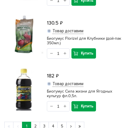
Купить
130.5
Товар доставим
Биогумус Florizel для Клубники (дой-пак
350мл.)
Купить
182
Товар доставим
Биогумус Сила жизни для Ягодных
культур фл.0,5л.
Купить
1
2
3
4
5