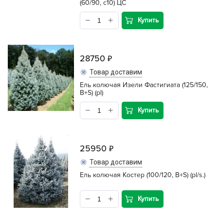
(60/90, с10) ЦС
Купить
28750
Товар доставим
Ель колючая Изели Фастигиата (125/150,
B+S) (pl)
Купить
25950
Товар доставим
Ель колючая Костер (100/120, B+S) (pl/s.)
Купить