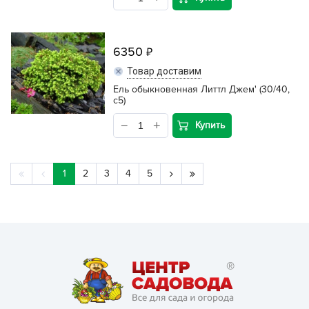
6350
Товар доставим
Ель обыкновенная Литтл Джем' (30/40,
c5)
Купить
1
2
3
4
5