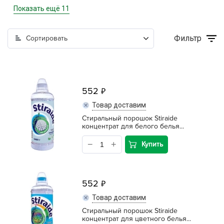
Контейнеры
Показать ещё 11
метлы, веники, совки хоз.
Фильтр
Сортировать
Мешки для мусора
Мешки сетчатые, полипроп.
552
Обувь и обувная косметика
Товар доставим
Приготовление пищи
Cтиральный порошок Stiraide
концентрат для белого белья...
Средства для стирки и чистки
Купить
Стремянки
Товары для Бани
552
Товары для уборки
Товар доставим
Cтиральный порошок Stiraide
Умывальник
концентрат для цветного белья...