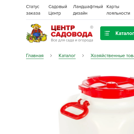
Статус
Садовый
Ландшафтный
Карты
заказа
Центр
дизайн
лояльности
Катало
Газонная трава
Главная
Каталог
Хозяйственные то
Цена:
Грунты, дренаж, мульча
Декор для дома и сада
Поиск
Ёмкости для рассады и
растений,
проращиватели
Картофель семенной