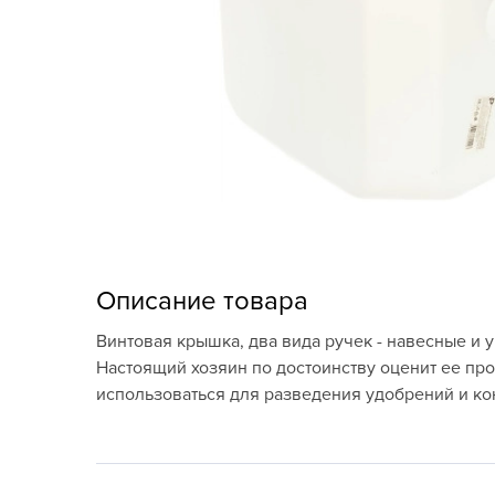
Кашпо, пластик,
керамика
Комнатные горшечные
растения
Консервация и
виноделие
Лук-севок, чеснок
Луковичные,
Описание товара
многолетники Весна
Винтовая крышка, два вида ручек - навесные и 
Новогодняя продукция
Настоящий хозяин по достоинству оценит ее про
использоваться для разведения удобрений и ко
Отдых в саду, пикник
Подарочные карты