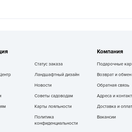
V
Z
А
А
А
А
ция
Компания
А
Статус заказа
Подарочные кар
А
А
Центр
Ландшафтный дизайн
Возврат и обмен
а
Новости
Обратная связь
А
м
Советы садоводам
Адреса и контак
А
лям
Карты лояльности
Доставка и опла
А
Политика
Вакансии
б
конфиденциальности
Б