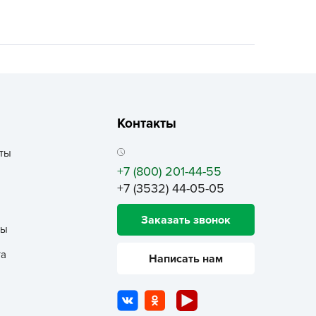
ALBRENTA CHEMICALS
arit
БТ Групп
гробалт
гробиотехнология
грос
Контакты
гроСпан
ты
ГРОУСПЕХ
+7 (800) 201-44-55
грофирма Аэлита
+7 (3532) 44-05-05
грофирма манул
Заказать звонок
ГРОЭЛИТА
ты
ЭЛИТА
та
Написать нам
яском
айкал
анные штучки