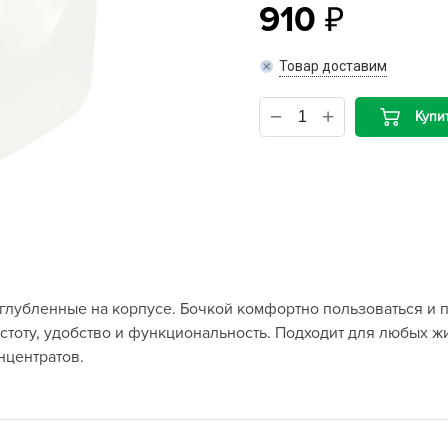
910
B
Товар доставим
B
Купи
D
D
E
e
F
F
углубленные на корпусе. Бочкой комфортно пользоваться и п
G
стоту, удобство и функциональность. Подходит для любых 
G
нцентратов.
G
G
H