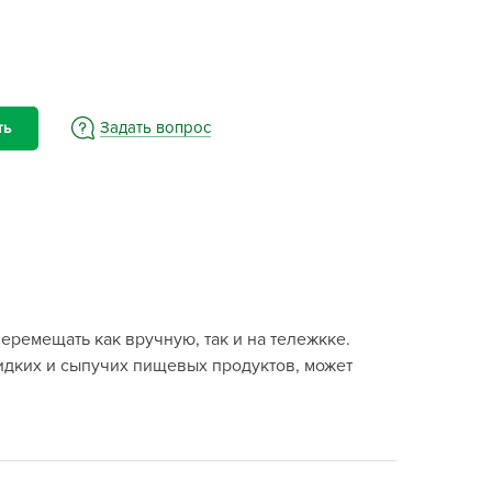
BAMA
ayer Garden
BMC
ona Forte
Задать вопрос
ть
acha Group
r.Klaus
xpert Garden
xpert home
ertika
inland
еремещать как вручную, так и на тележкке.
rass
жидких и сыпучих пищевых продуктов, может
reen Boom
rinda
RIZZLY
oZelock