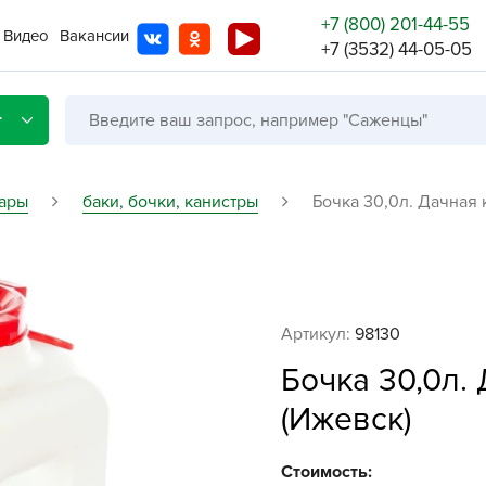
+7 (800) 201-44-55
Видео
Вакансии
+7 (3532) 44-05-05
г
вары
баки, бочки, канистры
Бочка 30,0л. Дачная 
Со с
Бренды
Не в
Артикул:
98130
A
Бочка 30,0л.
A
(Ижевск)
A
A
Стоимость: