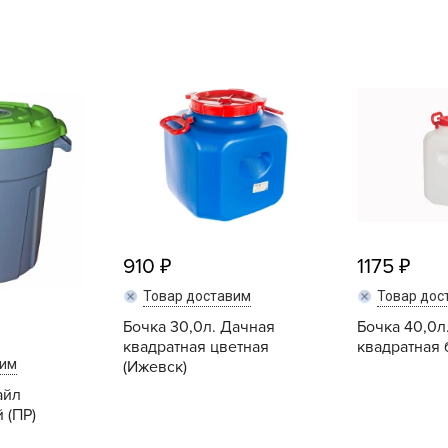
L
L
L
M
N
P
R
R
R
910
1175
R
Товар доставим
Товар дос
S
Бочка 30,0л. Дачная
Бочка 40,0л
T
квадратная цветная
квадратная 
вим
(Ижевск)
T
айл
T
 (ПР)
U