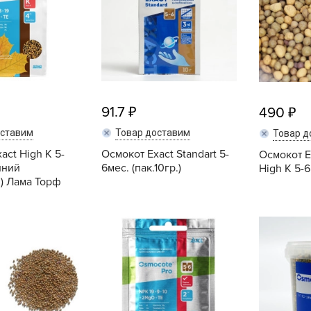
V
Z
А
А
А
91.7
490
А
А
оставим
Товар доставим
Товар д
act High К 5-
Осмокот Exact Standart 5-
А
Осмокот Ex
нний
6мес. (пак.10гр.)
High К 5-6
А
.) Лама Торф
а
Купить
Купить
А
А
А
б
Б