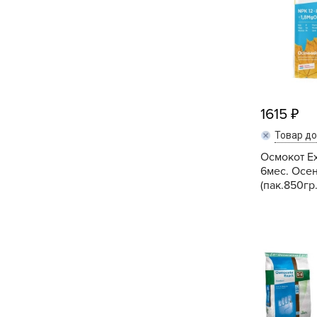
Хозяйственные товары
1615
Товар д
Осмокот Ex
6мес. Осе
(пак.850гр