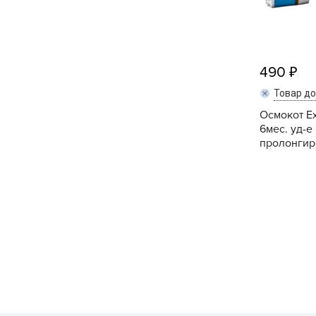
490
Товар д
Осмокот Ex
6мес. уд-е
пролонгиро