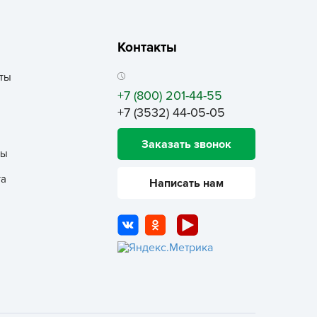
рызунофф оффлайн
АР СВЕТА
Контакты
ача Time
АЧА ПЛЮС
ты
+7 (800) 201-44-55
ача Тайм
+7 (3532) 44-05-05
АЧАtime
обрая Сила
Заказать звонок
ты
октор Грин
та
октор Робик
Написать нам
охлокс
вро-семена
ЛКА ОТ БЕЛКИ
ИВАЯ ЗЕМЛЯ
ЖУК
АС