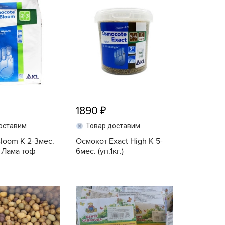
echuza
ist'OK
ISTOK
AROLEX
ika
alisad
aco
1890
ehau
obin Green
оставим
Товар доставим
ubit
loom К 2-3мес.
Осмокот Exact High К 5-
) Лама тоф
6мес. (уп.1кг.)
antino
erra Vita
ORNADICA
Купить
Купить
UT BIO
niel