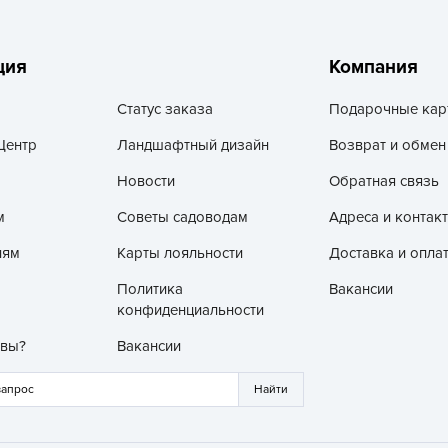
Г
Д
ция
Компания
Д
Д
Статус заказа
Подарочные кар
Д
Центр
Ландшафтный дизайн
Возврат и обмен
Д
Новости
Обратная связь
Д
м
Советы садоводам
Адреса и контак
Д
лям
Карты лояльности
Доставка и опла
Д
д
Политика
Вакансии
конфиденциальности
Е
Ё
 вы?
Вакансии
Ж
З