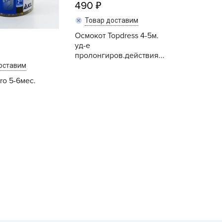
490
ашИнком
Товар доставим
иокомплекс
Осмокот Topdress 4-5м.
иоМастер
уд-е
иоМастер.
пролонгиров.действия...
оставим
БИОТЕХНОЛОГИИ
ro 5-6мес.
БИОТЕХСОЮЗ
уйские удобрения
АШЕ ХОЗЯЙСТВО
Купить
Купить
аше хозяйство ВХ
еликий воин
АВРИШ
арант
ЕРА
РИН БЭЛТ
ринкипер