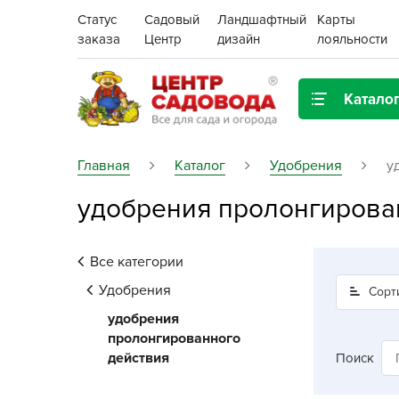
Статус
Садовый
Ландшафтный
Карты
заказа
Центр
дизайн
лояльности
Катало
Газонная трава
Главная
Каталог
Удобрения
у
удобрения пролонгирова
Цена:
Грунты, дренаж, мульча
Декор для дома и сада
Все категории
Поиск
Ёмкости для рассады и
Удобрения
Сорт
растений,
удобрения
проращиватели
пролонгированного
действия
Поиск
Картофель семенной