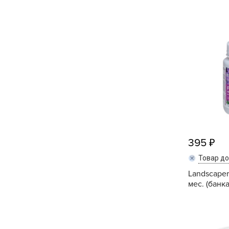
Кашпо, пластик,
керамика
Комнатные горшечные
растения
Консервация и
виноделие
Лук-севок, чеснок
Луковичные,
многолетники Весна
395
Товар д
Новогодняя продукция
Landscaper
мес. (банка
Отдых в саду, пикник
Подарочные карты