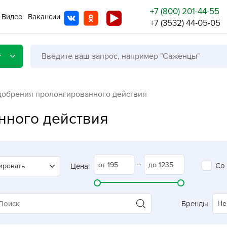
+7 (800) 201-44-55
Видео
Вакансии
+7 (3532) 44-05-05
г
добрения пролонгированного действия
нного действия
Со с
Бренды
Не в
Со
ировать
Цена:
A
A
A
Бренды
Не
A