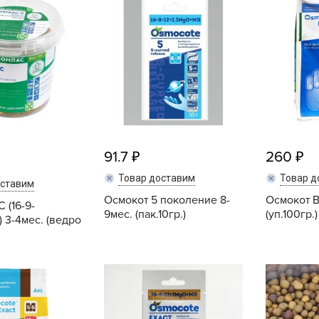
L
L
L
M
N
P
R
91.7
260
R
R
Товар доставим
Товар д
оставим
R
Осмокот 5 поколение 8-
Осмокот B
 (16-9-
9мес. (пак.10гр.)
(уп.100гр.
 3-4мес. (ведро
S
T
Купить
Купить
T
T
U