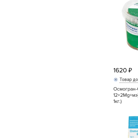
Посадочный материал
(контейнер)
Садовый инвентарь и
техника
СЕМЕНА
Средства для септиков,
туалетов, компостов,
1620
прудов и бассейнов
Товар д
Средства защиты
Осмогран-С
растений
12+2Mg+мэ)
1кг.)
Средства от бытовых и
летающих насекомых,
грызунов
Удобрения