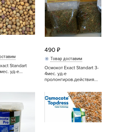
ALBRENTA CHEMICALS
arit
БТ Групп
гробалт
гробиотехнология
грос
490
гроСпан
оставим
Товар доставим
ГРОУСПЕХ
act Standart
Осмокот Exact Standart 3-
мес. уд-е...
4мес. уд-е
грофирма Аэлита
пролонгиров.действия...
грофирма манул
Купить
Купить
ГРОЭЛИТА
ЭЛИТА
яском
айкал
анные штучки