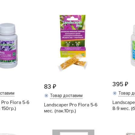
B
B
D
D
E
e
F
395
F
83
G
оставим
Товар д
Товар доставим
G
 Рго Flога 5-6
Landscaper
Landscaper Рго Flога 5-6
 150гр.)
8-9 мес. (
мес. (пак.10гр.)
G
G
H
Купить
Купить