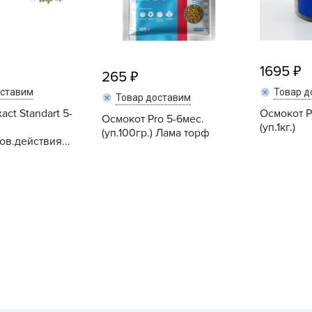
Б
Б
Б
1695
Б
265
оставим
Товар д
Товар доставим
act Standart 5-
Осмокот P
Осмокот Pro 5-6мес.
(уп.1кг.)
(уп.100гр.) Лама торф
Б
в.действия...
В
Купить
Купить
В
В
Г
Г
Г
Г
Г