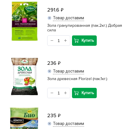
291.6
Товар доставим
Зола гранулированная (пак.2кг.) Добрая
сила
Купить
236
Товар доставим
Зола древесная Florizel (пак.1кг.)
Купить
235
Товар доставим