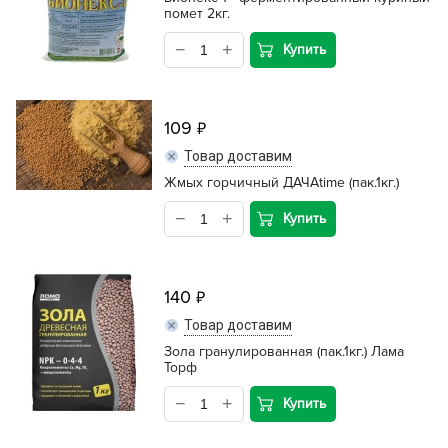
помет 2кг.
Купить
109
Товар доставим
Жмых горчичный ДАЧАtime (пак.1кг.)
Купить
140
Товар доставим
Зола гранулированная (пак.1кг.) Лама
Торф
Купить