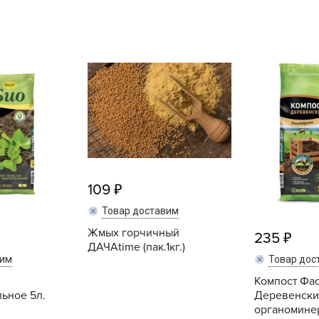
L
L
L
M
N
P
R
R
R
109
R
Товар доставим
S
Жмых горчичный
235
T
ДАЧАtime (пак.1кг.)
вим
Товар дос
T
Компост Фа
T
ьное 5л.
Деревенски
U
органомине