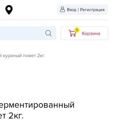
Вход
|
Регистрация
0
Корзина
В корзине нет
 куриный помет 2кг.
товаров
кидкой
Хит продаж
Новинка
ыбрано
L-KO
ферментированный
LT
т 2кг.
quapulse
vgust