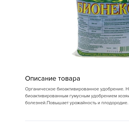
Кашпо, пластик,
керамика
Комнатные горшечные
растения
Консервация и
виноделие
Лук-севок, чеснок
Луковичные,
Описание товара
многолетники Весна
Органическое биоактивированное удобрение. Н
Новогодняя продукция
биоактивированным гумусным удобрением хозяи
болезней.Повышает урожайность и плодородие.
Отдых в саду, пикник
Подарочные карты