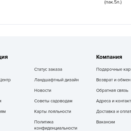
(пак.5л.)
V
Z
А
А
А
А
А
ция
Компания
А
Статус заказа
Подарочные кар
А
Центр
Ландшафтный дизайн
Возврат и обмен
а
Новости
Обратная связь
А
А
м
Советы садоводам
Адреса и контак
А
лям
Карты лояльности
Доставка и опла
б
Политика
Вакансии
Б
конфиденциальности