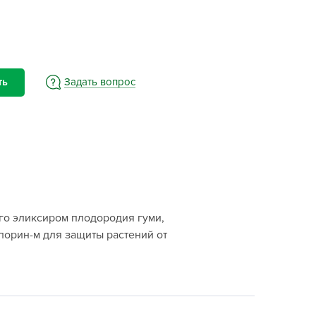
BAMA
ayer Garden
BMC
ona Forte
Задать вопрос
ть
acha Group
r.Klaus
xpert Garden
xpert home
ertika
inland
го эликсиром плодородия гуми,
rass
орин-м для защиты растений от
reen Boom
rinda
RIZZLY
oZelock