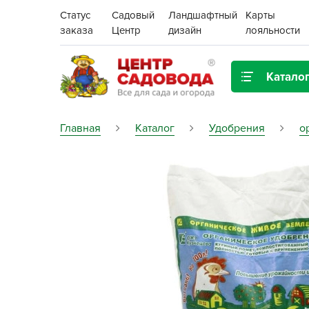
Статус
Садовый
Ландшафтный
Карты
заказа
Центр
дизайн
лояльности
Катало
Газонная трава
Главная
Каталог
Удобрения
о
Цена:
Грунты, дренаж, мульча
Декор для дома и сада
Поиск
Ёмкости для рассады и
растений,
проращиватели
Картофель семенной