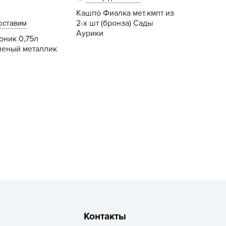
рызунофф оффлайн
Кашпо Фиалка мет.кмпт из
2-х шт (бронза) Сады
АР СВЕТА
оставим
Аурики
ник 0,75л
ача Time
леный металлик
АЧА ПЛЮС
ача Тайм
Купить
Купить
АЧАtime
обрая Сила
октор Грин
октор Робик
охлокс
вро-семена
ЛКА ОТ БЕЛКИ
ИВАЯ ЗЕМЛЯ
ЖУК
Контакты
АС