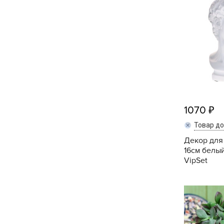
Посадочный материал
(контейнер)
Садовый инвентарь и
техника
СЕМЕНА
Средства для септиков,
туалетов, компостов,
1070
прудов и бассейнов
Товар д
Средства защиты
Декор для
16см белы
растений
VipSet
Средства от бытовых и
летающих насекомых,
грызунов
Удобрения