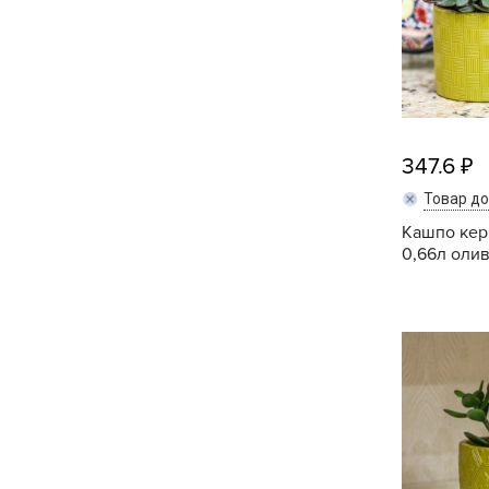
Хозяйственные товары
347.6
Товар д
Кашпо кер.
0,66л олив