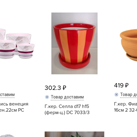
B
B
D
D
E
e
F
419
F
302.3
G
оставим
Товар д
Товар доставим
G
пись венеция
Г.кер. Фи
Г.кер. Селла d17 h15
ен.22см РС
16см 2 32
(ферм-ц.) DC 7033/3
G
G
H
Купить
Купить