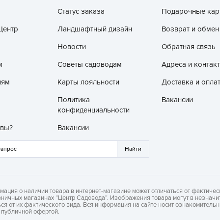
З
Статус заказа
Подарочные кар
З
Центр
Ландшафтный дизайн
Возврат и обмен
З
Новости
Обратная связь
З
м
Советы садоводам
Адреса и контак
З
лям
Карты лояльности
Доставка и опла
И
И
Политика
Вакансии
конфиденциальности
К
Л
 вы?
Вакансии
Л
л
Л
мация о наличии товара в интернет-магазине может отличаться от фактичес
зничных магазинах “Центр Садовода”. Изображения товара могут в незначи
М
ься от их фактического вида. Вся информация на сайте носит ознакомитель
я публичной офертой.
М