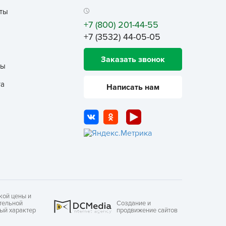
еленая Аптека Садовода
ты
+7 (800) 201-44-55
еленый ковер
+7 (3532) 44-05-05
ЕЛЕНЫЙ УГОЛОК
емля-Матушка
Заказать звонок
ты
лобный Тэд
та
збавитель
Написать нам
нта-Вир
отофей
АМА ТОРФ
АМА-ТОРФ
аматорф
ЕТТО
МАНУЛ
кой цены и
тельной
Создание и
осАгро
ный характер
продвижение сайтов
ультифлор