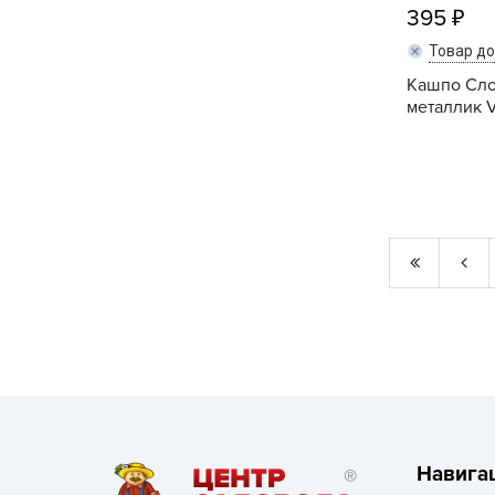
395
Товар д
Кашпо Сло
металлик V
Навига