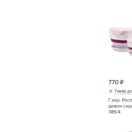
Кашпо, пластик,
керамика
Комнатные горшечные
растения
Консервация и
виноделие
Лук-севок, чеснок
Луковичные,
многолетники Весна
770
Товар д
Новогодняя продукция
Г.кер. Рос
дижон сир
Отдых в саду, пикник
385/4
Подарочные карты