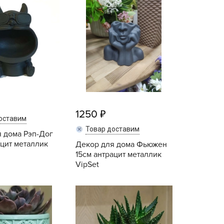
echuza
ist'OK
ISTOK
AROLEX
ika
alisad
aco
ehau
1250
оставим
obin Green
Товар доставим
 дома Рэп-Дог
ubit
ацит металлик
Декор для дома Фьюжен
15см антрацит металлик
antino
VipSet
erra Vita
ORNADICA
Купить
Купить
UT BIO
niel