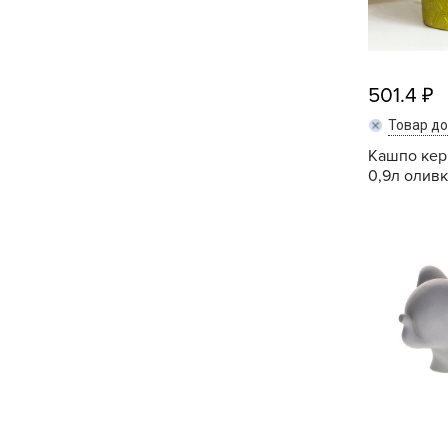
501.4
Товар д
Кашпо кер
0,9л оливка