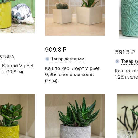
V
Z
А
А
А
909.8
А
591.5
оставим
А
Товар доставим
Товар д
 Кантри VipSet
Кашпо кер. Лофт VipSet
А
Кашпо кер
ка (10,8см)
0,95л слоновая кость
1,25л зеле
А
(13см)
а
Купить
Купить
А
А
А
б
Б