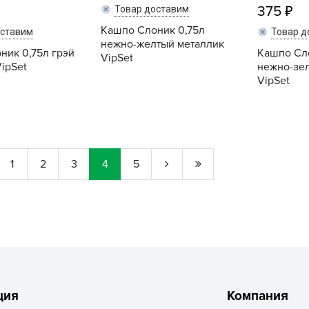
375
Товар доставим
Г
Кашпо Слоник 0,75л
Д
оставим
Товар д
нежно-желтый металлик
ник 0,75л грэй
Кашпо Сло
Д
VipSet
ipSet
нежно-зе
Д
VipSet
Д
Купить
Купить
Д
Д
Д
1
2
3
4
5
Д
д
Е
Ё
Ж
ция
Компания
З