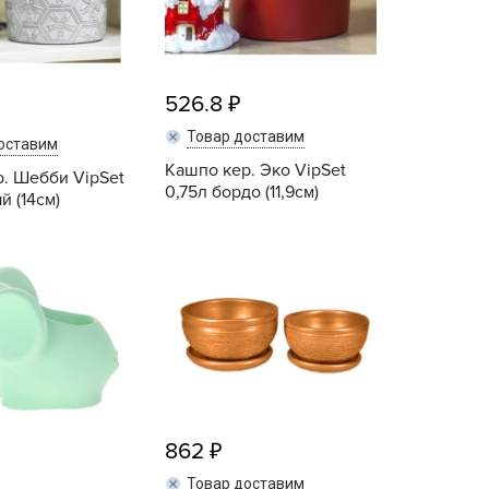
ашИнком
иокомплекс
иоМастер
526.8
иоМастер.
Товар доставим
оставим
БИОТЕХНОЛОГИИ
Кашпо кер. Эко VipSet
. Шебби VipSet
БИОТЕХСОЮЗ
0,75л бордо (11,9см)
й (14см)
уйские удобрения
АШЕ ХОЗЯЙСТВО
Купить
Купить
аше хозяйство ВХ
еликий воин
АВРИШ
арант
ЕРА
РИН БЭЛТ
862
ринкипер
Товар доставим