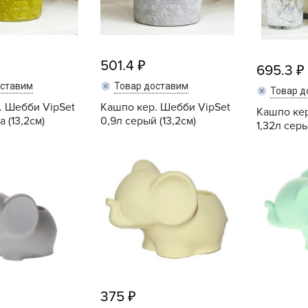
Б
Б
Б
501.4
695.3
Б
оставим
Товар доставим
Товар д
. Шебби VipSet
Кашпо кер. Шебби VipSet
Кашпо кер
 (13,2см)
0,9л серый (13,2см)
1,32л серы
Б
В
Купить
Купить
В
В
Г
Г
Г
Г
375
Г