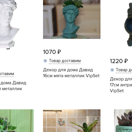
L
L
L
M
N
P
1070
R
1220
Товар доставим
R
Декор для дома Давид
Товар д
R
оставим
16см мята металлик VipSet
Декор для
R
 дома Давид
17см антр
й металлик
VipSet
S
T
Купить
Купить
T
T
U