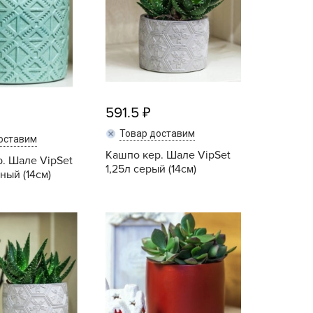
ALBRENTA CHEMICALS
arit
БТ Групп
гробалт
гробиотехнология
591.5
грос
гроСпан
Товар доставим
оставим
Кашпо кер. Шале VipSet
ГРОУСПЕХ
. Шале VipSet
1,25л серый (14см)
ный (14см)
грофирма Аэлита
грофирма манул
Купить
Купить
ГРОЭЛИТА
ЭЛИТА
яском
айкал
анные штучки