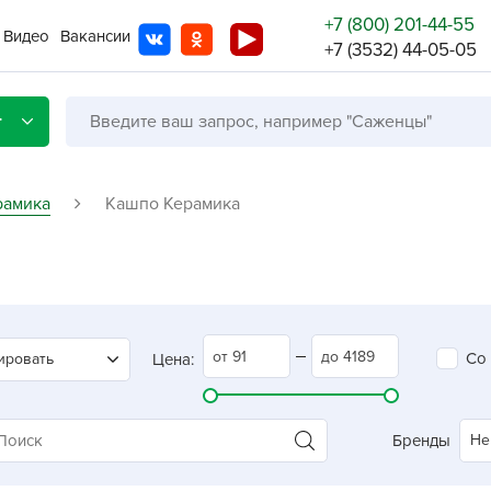
+7 (800) 201-44-55
Видео
Вакансии
+7 (3532) 44-05-05
г
рамика
Кашпо Керамика
Со с
Бренды
Не в
Со
ировать
Цена:
A
A
A
Бренды
Не
A