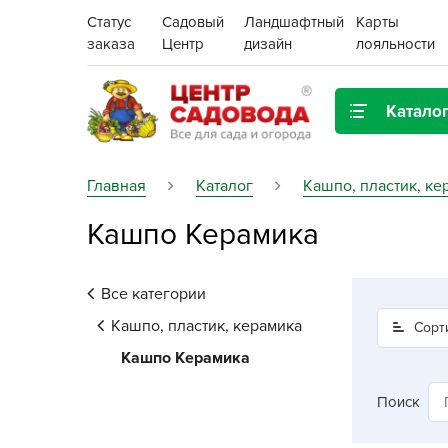
Статус
Садовый
Ландшафтный
Карты
заказа
Центр
дизайн
лояльности
Катало
Газонная трава
Главная
Каталог
Кашпо, пластик, ке
Кашпо Керамика
Цена:
Грунты, дренаж, мульча
Декор для дома и сада
Все категории
Поиск
Ёмкости для рассады и
Кашпо, пластик, керамика
Сорт
растений,
Кашпо Керамика
проращиватели
Поиск
Картофель семенной