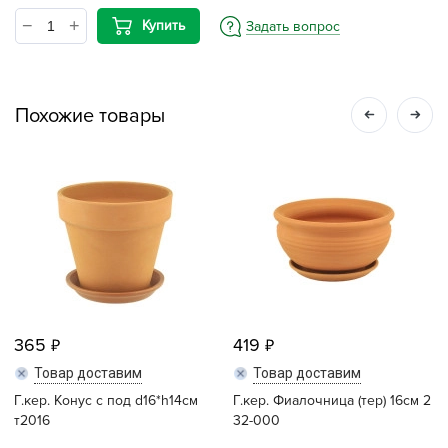
Купить
Задать вопрос
Похожие товары
365
419
Товар доставим
Товар доставим
Г.кер. Конус с под d16*h14см
Г.кер. Фиалочница (тер) 16см 2
т2016
32-000