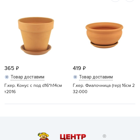
365
419
Товар доставим
Товар доставим
Г.кер. Конус с под d16*h14см
Г.кер. Фиалочница (тер) 16см 2
т2016
32-000