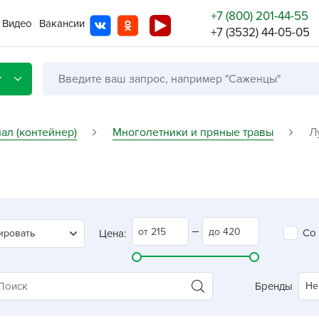
+7 (800) 201-44-55
Видео
Вакансии
+7 (3532) 44-05-05
г
ал (контейнер)
Многолетники и пряные травы
Л
Со с
Бренды
Не в
Со
ировать
Цена:
A
A
A
Бренды
Не
A