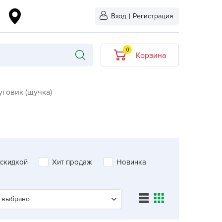
Вход
|
Регистрация
0
Корзина
В корзине нет
уговик (щучка)
товаров
кидкой
Хит продаж
Новинка
ыбрано
 скидкой
Хит продаж
Новинка
L-KO
LT
quapulse
 выбрано
vgust
Поиск агрохолдинг