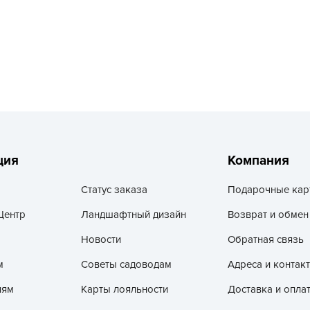
L
L
L
M
N
P
R
R
ция
Компания
R
Статус заказа
Подарочные кар
R
Центр
Ландшафтный дизайн
Возврат и обмен
S
T
Новости
Обратная связь
T
м
Советы садоводам
Адреса и контак
T
лям
Карты лояльности
Доставка и опла
U