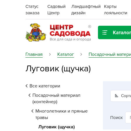
Статус
Садовый
Ландшафтный
Карты
заказа
Центр
дизайн
лояльности
Катало
Газонная трава
Главная
Каталог
Посадочный матери
Луговик (щучка)
Цена:
Грунты, дренаж, мульча
Декор для дома и сада
Все категории
Поиск
Ёмкости для рассады и
Посадочный материал
Сорт
растений,
(контейнер)
проращиватели
Многолетники и пряные
травы
Поиск
Картофель семенной
Луговик (щучка)