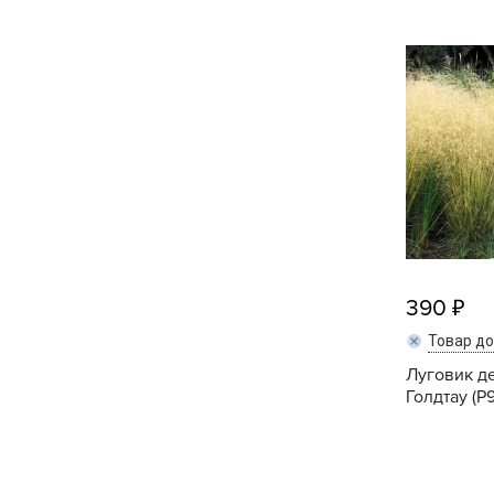
Кашпо, пластик,
керамика
Комнатные горшечные
растения
Консервация и
виноделие
Лук-севок, чеснок
Луковичные,
многолетники Весна
390
Товар д
Новогодняя продукция
Луговик д
Голдтау (P9
Отдых в саду, пикник
Подарочные карты