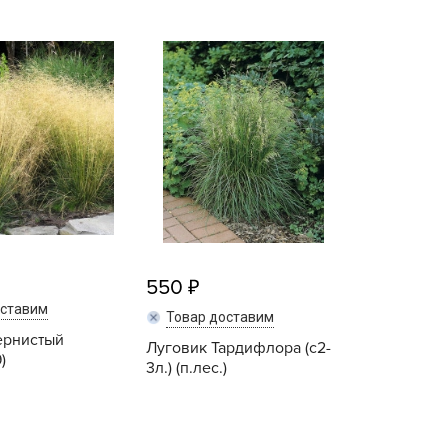
B
B
D
D
E
e
F
F
550
G
оставим
Товар доставим
G
ернистый
Луговик Тардифлора (c2-
)
3л.) (п.лес.)
G
G
Купить
Купить
H