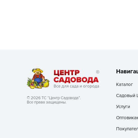
Посадочный материал
(контейнер)
Садовый инвентарь и
техника
СЕМЕНА
Средства для септиков,
туалетов, компостов,
Навига
прудов и бассейнов
Каталог
Средства защиты
растений
Садовый 
© 2026 ТС “Центр Садовода”.
Все права защищены.
Средства от бытовых и
Услуги
летающих насекомых,
Оптовика
грызунов
Покупате
Удобрения