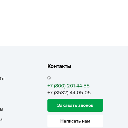
echuza
ist'OK
ISTOK
AROLEX
ika
alisad
aco
ehau
Контакты
obin Green
ты
ubit
+7 (800) 201-44-55
antino
+7 (3532) 44-05-05
erra Vita
Заказать звонок
ORNADICA
ты
UT BIO
та
Написать нам
niel