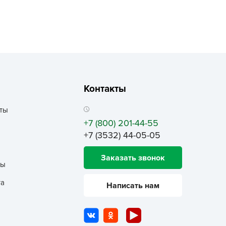
echuza
ist'OK
ISTOK
AROLEX
ika
alisad
Контакты
aco
ты
ehau
+7 (800) 201-44-55
obin Green
+7 (3532) 44-05-05
ubit
antino
Заказать звонок
ты
erra Vita
та
Написать нам
ORNADICA
UT BIO
niel