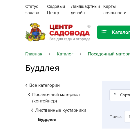
Статус
Садовый
Ландшафтный
Карты
заказа
Центр
дизайн
лояльности
Катало
Газонная трава
Главная
Каталог
Посадочный матери
Буддлея
Цена:
Грунты, дренаж, мульча
Декор для дома и сада
Все категории
Поиск
Ёмкости для рассады и
Посадочный материал
Сорт
растений,
(контейнер)
проращиватели
Лиственные кустарники
Поиск
Буддлея
Картофель семенной