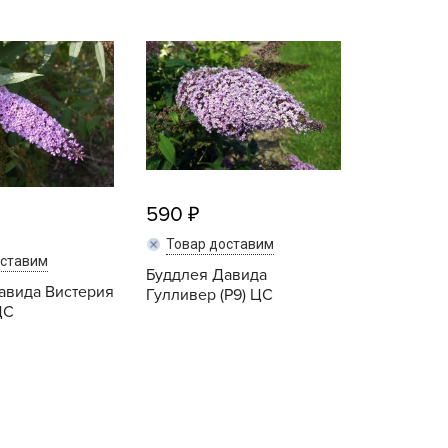
B
B
D
D
E
590
e
Товар доставим
F
оставим
Буддлея Давида
F
авида Вистерия
Гулливер (P9) ЦС
G
ЦС
G
Купить
Купить
G
G
H