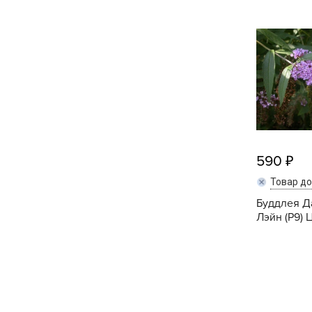
Кашпо, пластик,
керамика
Комнатные горшечные
растения
Консервация и
виноделие
Лук-севок, чеснок
590
Луковичные,
Товар д
многолетники Весна
Буддлея Д
Лэйн (P9) 
Новогодняя продукция
Отдых в саду, пикник
Подарочные карты