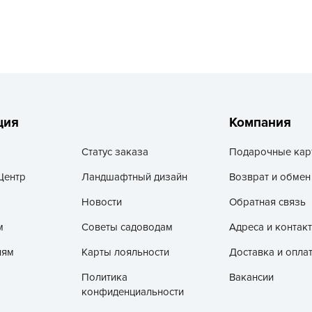
L
L
L
M
N
P
ция
Компания
R
Статус заказа
Подарочные кар
R
R
Центр
Ландшафтный дизайн
Возврат и обмен
R
Новости
Обратная связь
S
м
Советы садоводам
Адреса и контак
T
лям
Карты лояльности
Доставка и опла
T
Политика
Вакансии
T
конфиденциальности
U