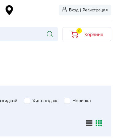
Вход
|
Регистрация
0
Корзина
В корзине нет
товаров
кидкой
Хит продаж
Новинка
ыбрано
 скидкой
Хит продаж
Новинка
L-KO
LT
quapulse
vgust