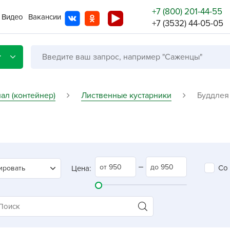
+7 (800) 201-44-55
Видео
Вакансии
+7 (3532) 44-05-05
г
ал (контейнер)
Лиственные кустарники
Буддлея
Со с
Бренды
Не в
Со
ировать
Цена:
A
A
A
A