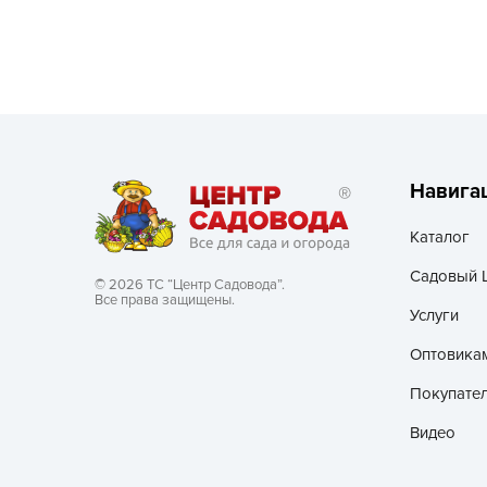
Посадочный материал
(контейнер)
Садовый инвентарь и
техника
СЕМЕНА
Навига
Средства для септиков,
туалетов, компостов,
Каталог
прудов и бассейнов
Садовый 
© 2026 ТС “Центр Садовода”.
Все права защищены.
Средства защиты
Услуги
растений
Оптовика
Средства от бытовых и
Покупате
летающих насекомых,
грызунов
Видео
Удобрения