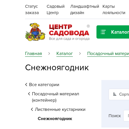
Статус
Садовый
Ландшафтный
Карты
заказа
Центр
дизайн
лояльности
Катало
Газонная трава
Главная
Каталог
Посадочный матери
Снежноягодник
Цена:
Грунты, дренаж, мульча
Декор для дома и сада
Все категории
Поиск
Ёмкости для рассады и
Посадочный материал
Сорт
растений,
(контейнер)
проращиватели
Лиственные кустарники
Поиск
Снежноягодник
Картофель семенной