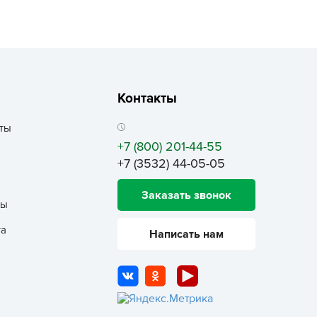
echuza
ist'OK
ISTOK
AROLEX
ika
Контакты
alisad
ты
aco
+7 (800) 201-44-55
ehau
+7 (3532) 44-05-05
obin Green
Заказать звонок
ubit
ты
antino
та
Написать нам
erra Vita
ORNADICA
UT BIO
niel