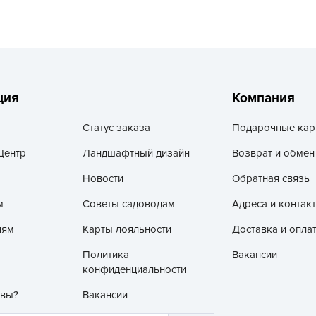
L
L
L
M
N
ция
Компания
P
Статус заказа
Подарочные кар
R
Центр
Ландшафтный дизайн
Возврат и обмен
R
R
Новости
Обратная связь
R
м
Советы садоводам
Адреса и контак
S
лям
Карты лояльности
Доставка и опла
T
Политика
Вакансии
T
конфиденциальности
T
 вы?
Вакансии
U