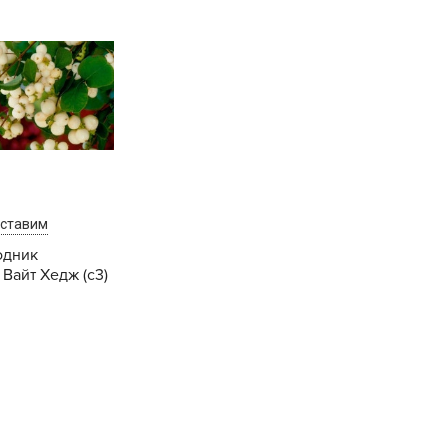
B
B
D
D
E
e
оставим
F
одник
Вайт Хедж (с3)
F
G
Купить
G
G
G
H