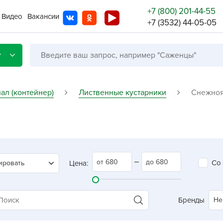
+7 (800) 201-44-55
Видео
Вакансии
+7 (3532) 44-05-05
г
ал (контейнер)
Лиственные кустарники
Снежноя
Со с
Бренды
Не в
Со
ировать
Цена:
A
A
A
Бренды
Не
A