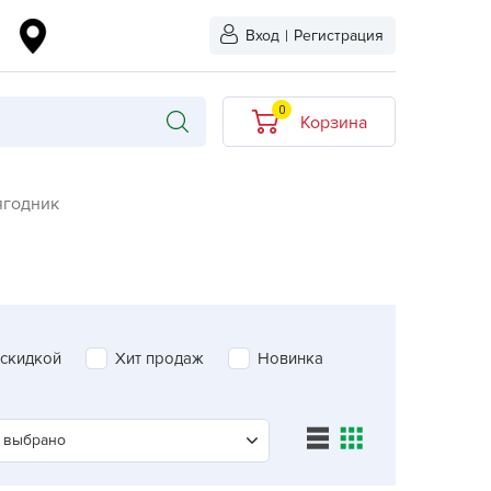
Вход
|
Регистрация
0
Корзина
В корзине нет
годник
товаров
кидкой
Хит продаж
Новинка
ыбрано
 скидкой
Хит продаж
Новинка
L-KO
LT
quapulse
 выбрано
vgust
ПОИСК