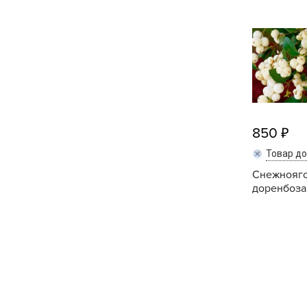
Кашпо, пластик,
керамика
Комнатные горшечные
растения
Консервация и
виноделие
850
Лук-севок, чеснок
Товар д
Луковичные,
Снежнояг
доренбоза 
многолетники Весна
Новогодняя продукция
Отдых в саду, пикник
Подарочные карты