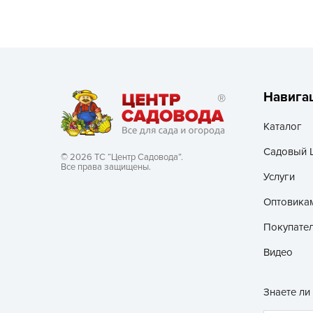
Посадочный материал
(контейнер)
Садовый инвентарь и
техника
Навига
СЕМЕНА
Каталог
Средства для септиков,
туалетов, компостов,
Садовый 
© 2026 ТС “Центр Садовода”.
прудов и бассейнов
Все права защищены.
Услуги
Средства защиты
Оптовика
растений
Покупате
Средства от бытовых и
Видео
летающих насекомых,
грызунов
Знаете ли
Удобрения