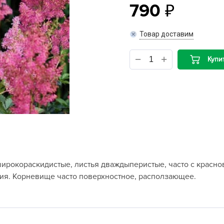
790
B
Товар доставим
B
Купи
D
D
E
e
F
F
G
х широкораскидистые, листья дваждыперистые, часто с красн
G
ия. Корневище часто поверхностное, расползающее.
G
G
H