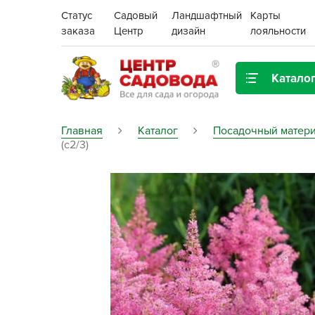
Статус
Садовый
Ландшафтный
Карты
заказа
Центр
дизайн
лояльности
Катало
Газонная трава
Главная
Каталог
Посадочный матери
(c2/3)
Цена:
Грунты, дренаж, мульча
Декор для дома и сада
Поиск
Ёмкости для рассады и
растений,
проращиватели
Картофель семенной