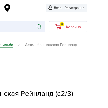
Вход
|
Регистрация
0
Корзина
В корзине нет
стильба
Астильба японская Рейнланд
товаров
кидкой
Хит продаж
Новинка
ыбрано
L-KO
LT
нская Рейнланд (c2/3)
quapulse
vgust