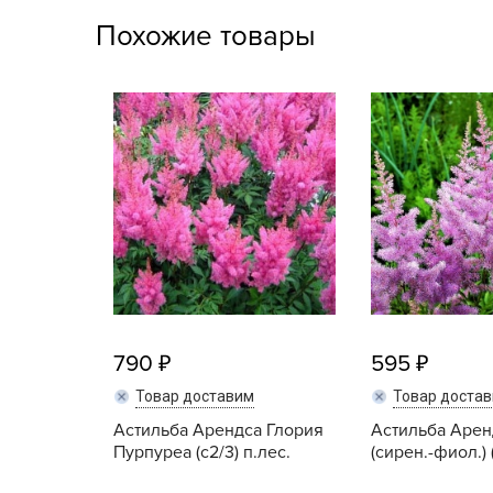
Посадочный материал
Похожие товары
(контейнер)
Садовый инвентарь и
техника
СЕМЕНА
Средства для септиков,
туалетов, компостов,
прудов и бассейнов
Средства защиты
растений
790
595
Средства от бытовых и
Товар доставим
Товар доста
летающих насекомых,
грызунов
Астильба Арендса Глория
Астильба Арен
Пурпуреа (с2/3) п.лес.
(сирен.-фиол.) (
Удобрения