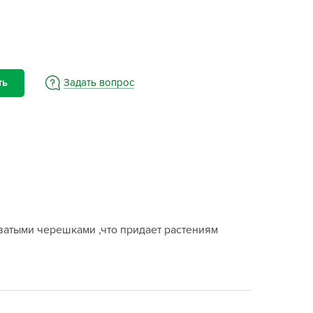
BAMA
ayer Garden
BMC
ona Forte
Задать вопрос
ть
acha Group
r.Klaus
xpert Garden
xpert home
ertika
inland
rass
оватыми черешками ,что придает растениям
reen Boom
rinda
RIZZLY
oZelock