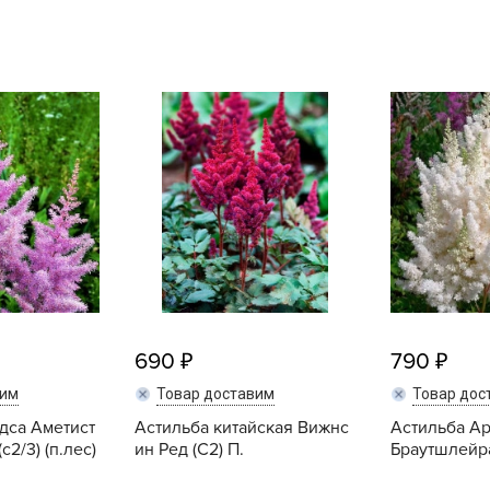
L
L
L
M
N
P
R
R
R
R
S
690
790
T
вим
Товар доставим
Товар дос
T
дса Аметист
Астильба китайская Вижнс
Астильба А
T
с2/3) (п.лес)
ин Ред (С2) П.
Браутшлейра
U