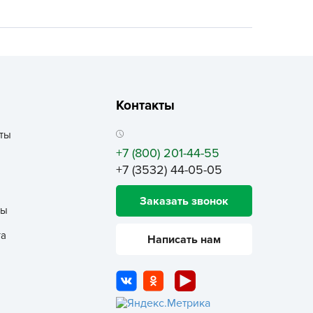
ALBRENTA CHEMICALS
arit
БТ Групп
гробалт
гробиотехнология
Контакты
грос
гроСпан
ты
+7 (800) 201-44-55
ГРОУСПЕХ
+7 (3532) 44-05-05
грофирма Аэлита
грофирма манул
Заказать звонок
ты
ГРОЭЛИТА
та
Написать нам
ЭЛИТА
яском
айкал
анные штучки