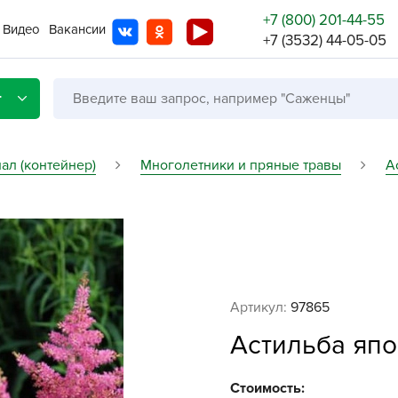
+7 (800) 201-44-55
Видео
Вакансии
+7 (3532) 44-05-05
г
ал (контейнер)
Многолетники и пряные травы
А
Со с
Бренды
Не в
A
Артикул:
97865
A
Астильба япо
A
A
Стоимость: