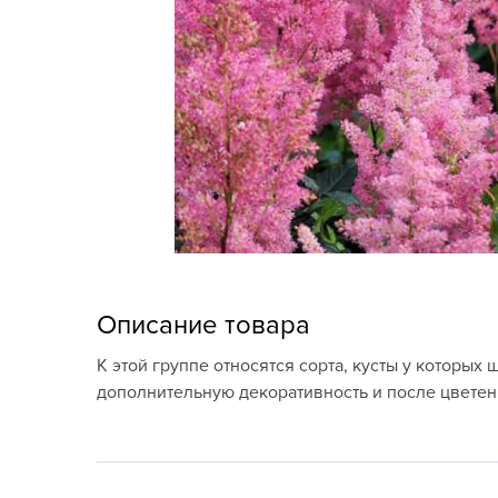
Кашпо, пластик,
керамика
Комнатные горшечные
растения
Консервация и
виноделие
Лук-севок, чеснок
Луковичные,
многолетники Весна
Описание товара
Новогодняя продукция
К этой группе относятся сорта, кусты у которы
дополнительную декоративность и после цветен
Отдых в саду, пикник
Подарочные карты