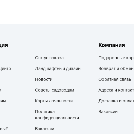
V
Z
А
А
А
ция
Компания
А
А
Статус заказа
Подарочные кар
А
Центр
Ландшафтный дизайн
Возврат и обмен
А
Новости
Обратная связь
а
м
Советы садоводам
Адреса и контак
А
лям
Карты лояльности
Доставка и опла
А
А
Политика
Вакансии
конфиденциальности
б
 вы?
Вакансии
Б