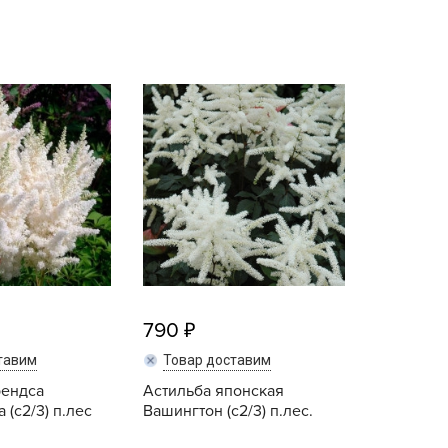
echuza
ist'OK
ISTOK
AROLEX
ika
alisad
aco
ehau
obin Green
ubit
antino
790
erra Vita
тавим
Товар доставим
ORNADICA
рендса
Астильба японская
UT BIO
 (с2/3) п.лес
Вашингтон (с2/3) п.лес.
niel