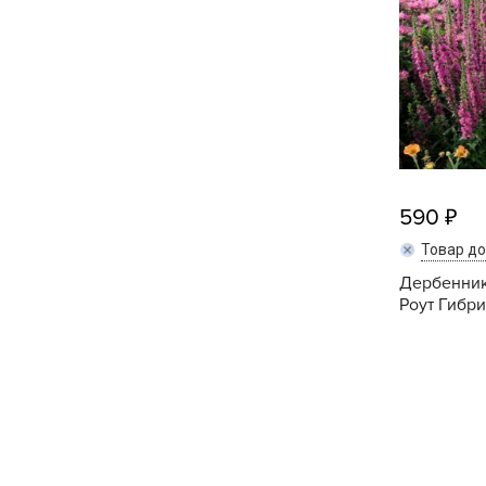
Посадочный материал
(контейнер)
Садовый инвентарь и
техника
СЕМЕНА
Средства для септиков,
590
туалетов, компостов,
Товар д
прудов и бассейнов
Дербенник
Роут Гибрид
Средства защиты
растений
Средства от бытовых и
летающих насекомых,
грызунов
Удобрения