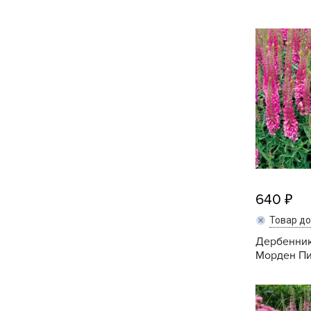
Кашпо, пластик,
керамика
Комнатные горшечные
растения
Консервация и
виноделие
Лук-севок, чеснок
Луковичные,
многолетники Весна
640
Товар д
Новогодняя продукция
Дербенник
Морден Пин
Отдых в саду, пикник
Подарочные карты