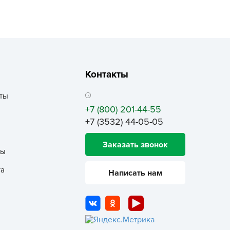
ALBRENTA CHEMICALS
arit
БТ Групп
гробалт
гробиотехнология
Контакты
грос
ты
гроСпан
+7 (800) 201-44-55
ГРОУСПЕХ
+7 (3532) 44-05-05
грофирма Аэлита
Заказать звонок
грофирма манул
ты
ГРОЭЛИТА
та
Написать нам
ЭЛИТА
яском
айкал
анные штучки