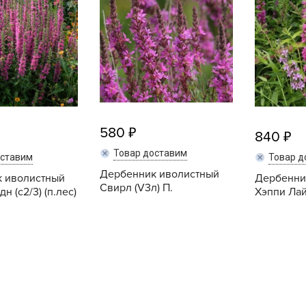
L
L
L
M
N
P
R
580
840
R
Товар доставим
оставим
Товар д
R
Дербенник иволистный
 иволистный
Дербенни
Свирл (V3л) П.
н (c2/3) (п.лес)
Хэппи Лайт
R
S
Купить
Купить
T
T
T
U