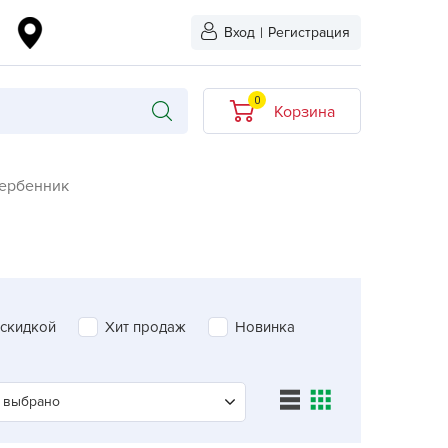
Вход
|
Регистрация
0
Корзина
В корзине нет
ербенник
товаров
кидкой
Хит продаж
Новинка
ыбрано
 скидкой
Хит продаж
Новинка
L-KO
LT
quapulse
 выбрано
vgust
Поиск агрохолдинг