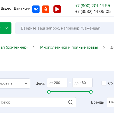
+7 (800) 201-44-55
Видео
Вакансии
+7 (3532) 44-05-05
г
ал (контейнер)
Многолетники и пряные травы
Д
Со с
Бренды
Не в
Со
ировать
Цена:
A
A
A
Бренды
Не
A