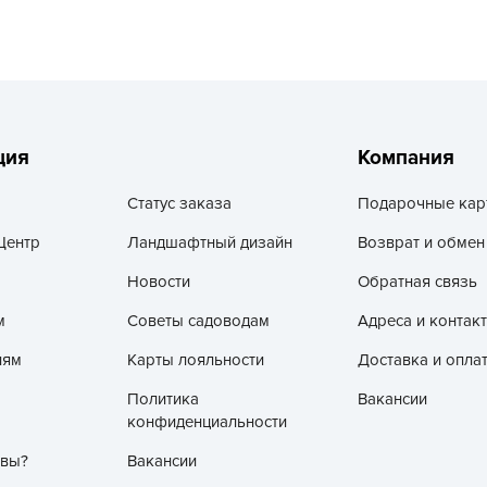
V
Z
А
А
А
ция
Компания
А
Статус заказа
Подарочные кар
А
А
Центр
Ландшафтный дизайн
Возврат и обмен
А
Новости
Обратная связь
а
м
Советы садоводам
Адреса и контак
А
лям
Карты лояльности
Доставка и опла
А
Политика
Вакансии
А
конфиденциальности
б
 вы?
Вакансии
Б