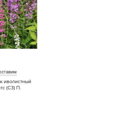
echuza
ist'OK
ISTOK
AROLEX
ika
alisad
aco
ehau
оставим
obin Green
к иволистный
с (С3) П.
ubit
antino
Купить
erra Vita
ORNADICA
UT BIO
niel