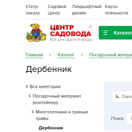
Статус
Садовый
Ландшафтный
Карты
заказа
Центр
дизайн
лояльности
Катало
Газонная трава
Главная
Каталог
Посадочный матери
Дербенник
Цена:
Грунты, дренаж, мульча
Декор для дома и сада
Все категории
Поиск
Ёмкости для рассады и
Посадочный материал
Сорт
растений,
(контейнер)
проращиватели
Многолетники и пряные
травы
Поиск
Картофель семенной
Дербенник