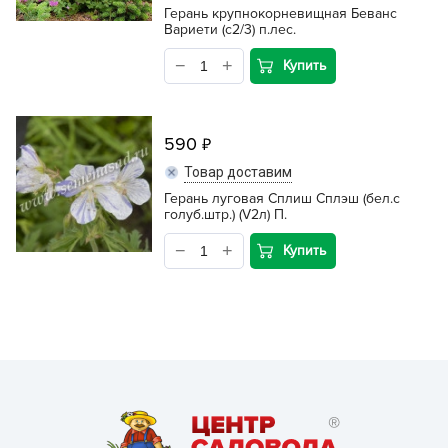
Герань крупнокорневищная Беванс
Вариети (с2/3) п.лес.
Купить
590
Товар доставим
Герань луговая Сплиш Сплэш (бел.с
голуб.штр.) (V2л) П.
Купить