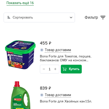
Кашпо, пластик, керамика
Показать ещё 16
Комнатные горшечные растения
Фильтр
Сортировать
Консервация и виноделие
Лук-севок, чеснок
Луковичные, многолетники Весна
455
Товар доставим
Новогодняя продукция
Bona Forte для Томатов, перцев,
баклажанов ОМУ на конском...
Отдых в саду, пикник
Купить
Подарочные карты
Посадочный материал (контейнер)
839
Садовый инвентарь и техника
Товар доставим
Bona Forte для Хвойных кан.1,5л.
СЕМЕНА