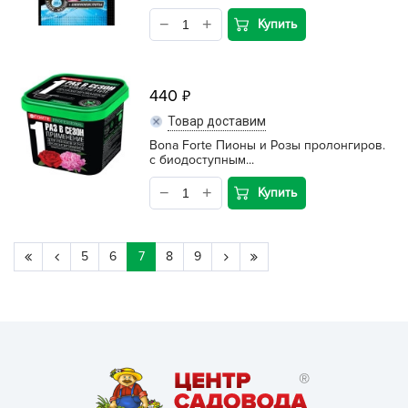
Купить
440
Товар доставим
Bona Forte Пионы и Розы пролонгиров.
с биодоступным...
Купить
5
6
7
8
9