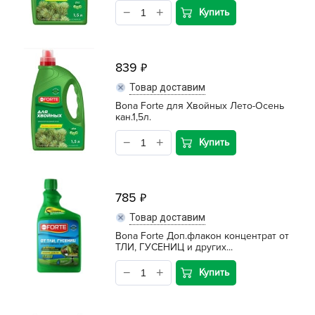
Средства для септиков, туалетов, компостов, прудов и
Купить
бассейнов
Средства защиты растений
839
Средства от бытовых и летающих насекомых, грызунов
Товар доставим
Bona Forte для Хвойных Лето-Осень
Удобрения
кан.1,5л.
Хозяйственные товары
Купить
785
Товар доставим
Bona Forte Доп.флакон концентрат от
ТЛИ, ГУСЕНИЦ и других...
Купить