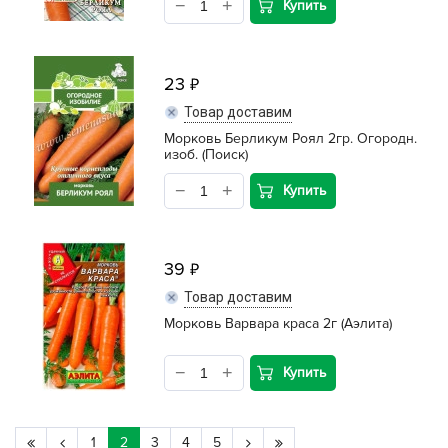
Купить
23
Товар доставим
Морковь Берликум Роял 2гр. Огородн.
изоб. (Поиск)
Купить
39
Товар доставим
Морковь Варвара краса 2г (Аэлита)
Купить
1
2
3
4
5