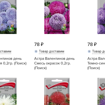
V
Z
А
А
А
А
78
78
А
оставим
Товар доставим
Товар д
А
ентинов день
Астра Валентинов день
Астра Вал
А
 0,2гр. (Поиск)
Смесь окрасок 0,2гр.
Темно-син
а
(Поиск)
(Поиск)
А
Купить
Купить
А
А
б
Б