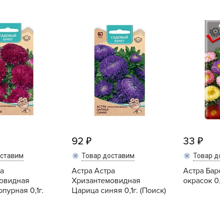
B
B
D
D
E
e
F
F
92
33
G
оставим
Товар доставим
Товар д
G
а
Астра Астра
Астра Бар
овидная
Хризантемовидная
окрасок 0,
G
пурная 0,1г.
Царица синяя 0,1г. (Поиск)
G
H