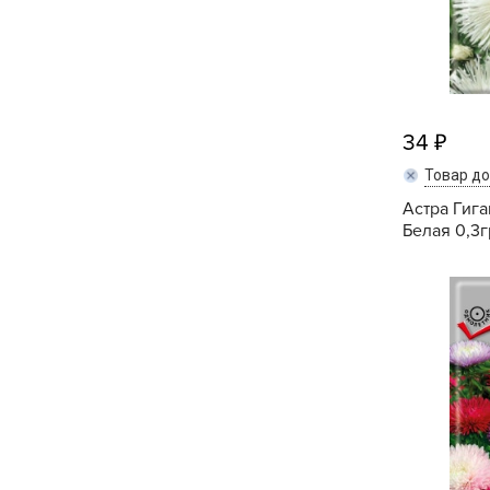
34
Товар д
Астра Гига
Белая 0,3г