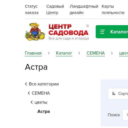
Статус
Садовый
Ландшафтный
Карты
заказа
Центр
дизайн
лояльности
Катало
Газонная трава
Главная
Каталог
СЕМЕНА
цве
Астра
Цена:
Грунты, дренаж, мульча
Декор для дома и сада
Все категории
Поиск
Ёмкости для рассады и
СЕМЕНА
Сорт
растений,
цветы
проращиватели
Астра
Поиск
Картофель семенной