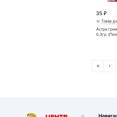
35
Товар д
Астра гре
0,3гр. (Пои
Навига