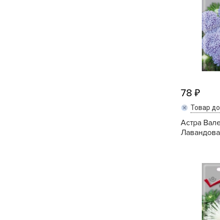
Хозяйственные товары
78
Товар д
Астра Вал
Лавандовая