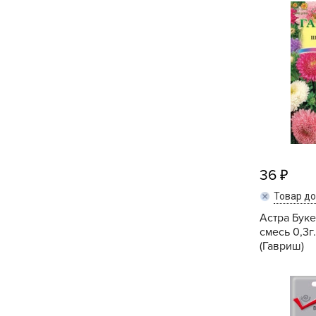
Посадочный материал
(контейнер)
Садовый инвентарь и
техника
СЕМЕНА
Средства для септиков,
туалетов, компостов,
прудов и бассейнов
36
Товар д
Средства защиты
растений
Астра Бук
смесь 0,3г
Средства от бытовых и
(Гавриш)
летающих насекомых,
грызунов
Удобрения