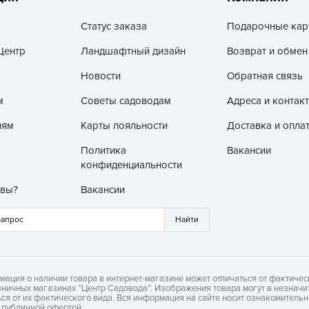
З
Статус заказа
Подарочные кар
З
Центр
Ландшафтный дизайн
Возврат и обмен
З
З
Новости
Обратная связь
З
м
Советы садоводам
Адреса и контак
И
лям
Карты лояльности
Доставка и опла
И
Политика
Вакансии
К
конфиденциальности
Л
 вы?
Вакансии
Л
л
Л
мация о наличии товара в интернет-магазине может отличаться от фактичес
М
зничных магазинах “Центр Садовода”. Изображения товара могут в незначи
ься от их фактического вида. Вся информация на сайте носит ознакомитель
М
я публичной офертой.