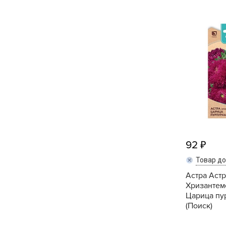
Кашпо, пластик,
керамика
Комнатные горшечные
растения
Консервация и
виноделие
Лук-севок, чеснок
Луковичные,
многолетники Весна
92
Товар д
Новогодняя продукция
Астра Астр
Хризантем
Отдых в саду, пикник
Царица пур
(Поиск)
Подарочные карты