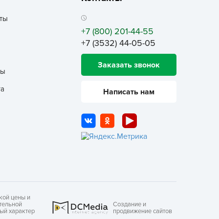
еленая Аптека Садовода
ты
еленый ковер
+7 (800) 201-44-55
ЕЛЕНЫЙ УГОЛОК
+7 (3532) 44-05-05
емля-Матушка
Заказать звонок
лобный Тэд
ты
збавитель
та
Написать нам
нта-Вир
отофей
АМА ТОРФ
АМА-ТОРФ
аматорф
ЕТТО
МАНУЛ
кой цены и
осАгро
тельной
Создание и
ный характер
продвижение сайтов
ультифлор