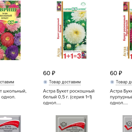
Купить
Купить
L
L
L
M
N
P
R
R
60
60
R
оставим
Товар доставим
Товар д
R
ет школьный,
Астра Букет роскошный
Астра Бук
S
. однол.
белый 0,5 г. (серия 1+1)
пурпурный0
T
однол....
однол....
T
Купить
Купить
T
U