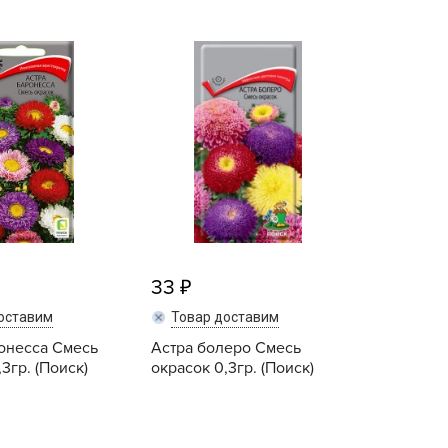
BAMA
ГАВРИШ
ayer Garden
Дача Time
BMC
Дача Тайм
ona Forte
ПОИСК
acha Group
Поиск агрохолдинг
r.Klaus
СЕДЕК
xpert Garden
Семко
xpert home
ertika
inland
33
rass
оставим
Товар доставим
reen Boom
онесса Смесь
Астра болеро Смесь
3гр. (Поиск)
окрасок 0,3гр. (Поиск)
rinda
RIZZLY
oZelock