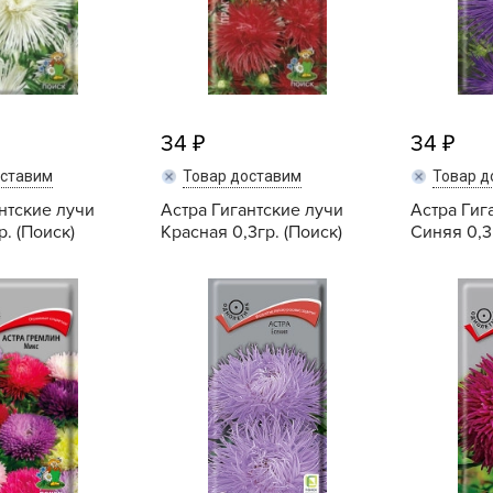
Б
Б
Б
Б
34
34
оставим
Товар доставим
Товар д
нтские лучи
Астра Гигантские лучи
Астра Гиг
Б
р. (Поиск)
Красная 0,3гр. (Поиск)
Синяя 0,3г
В
Купить
Купить
В
В
Г
Г
Г
Г
Г