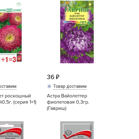
Купить
Купить
echuza
ist'OK
ISTOK
AROLEX
ika
alisad
aco
ehau
36
obin Green
оставим
Товар доставим
ubit
ет роскошный
Астра Вайолеттер
antino
,5г. (серия 1+1)
фиолетовая 0,3гр.
erra Vita
(Гавриш)
ORNADICA
Купить
Купить
UT BIO
niel