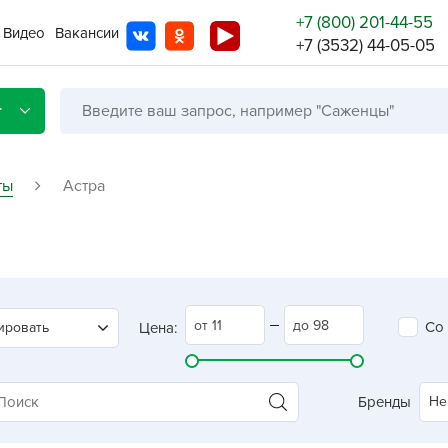
+7 (800) 201-44-55
Видео
Вакансии
+7 (3532) 44-05-05
г
ты
Астра
Со с
Бренды
Не в
Со
ировать
Цена:
A
A
A
Бренды
Не
A