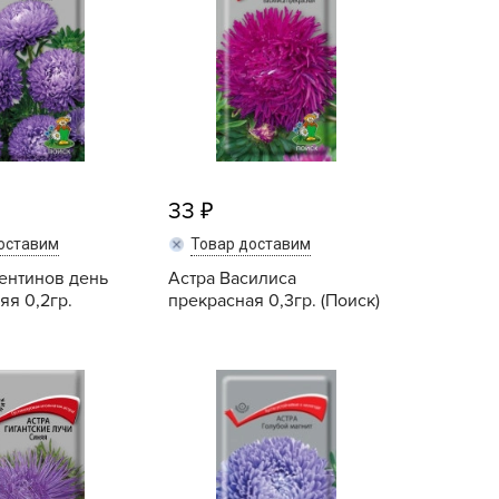
ALBRENTA CHEMICALS
arit
БТ Групп
гробалт
гробиотехнология
грос
33
гроСпан
оставим
Товар доставим
ГРОУСПЕХ
ентинов день
Астра Василиса
грофирма Аэлита
яя 0,2гр.
прекрасная 0,3гр. (Поиск)
грофирма манул
ГРОЭЛИТА
Купить
Купить
ЭЛИТА
яском
айкал
анные штучки