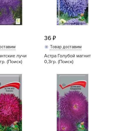
ашИнком
иокомплекс
иоМастер
иоМастер.
36
БИОТЕХНОЛОГИИ
оставим
Товар доставим
БИОТЕХСОЮЗ
антские лучи
Астра Голубой магнит
уйские удобрения
р. (Поиск)
0,3гр. (Поиск)
АШЕ ХОЗЯЙСТВО
Купить
Купить
аше хозяйство ВХ
еликий воин
АВРИШ
арант
ЕРА
РИН БЭЛТ
ринкипер