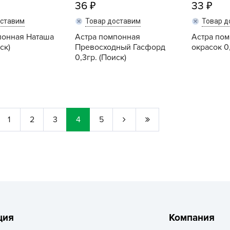
36
33
Г
оставим
Товар доставим
Товар д
Д
понная Наташа
Астра помпонная
Астра по
Д
ск)
Превосходный Гасфорд
окрасок 0,
Д
0,3гр. (Поиск)
Д
Купить
Купить
Д
Д
Д
1
2
3
4
5
Д
д
Е
Ё
Ж
ция
Компания
З