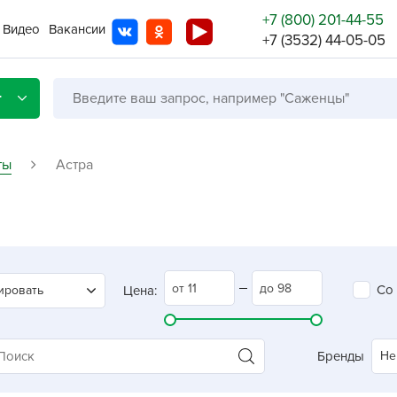
+7 (800) 201-44-55
Видео
Вакансии
+7 (3532) 44-05-05
г
ты
Астра
Со с
Бренды
Не в
Со
ировать
Цена:
A
A
A
Бренды
Не
A