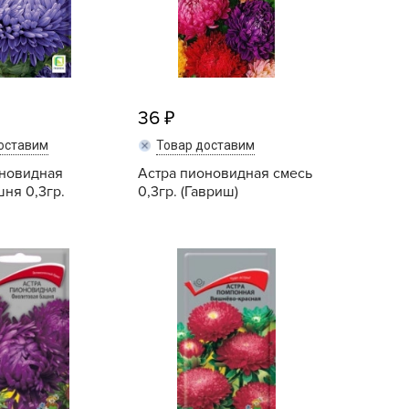
ALBRENTA CHEMICALS
arit
БТ Групп
гробалт
36
гробиотехнология
оставим
Товар доставим
грос
оновидная
Астра пионовидная смесь
гроСпан
ня 0,3гр.
0,3гр. (Гавриш)
ГРОУСПЕХ
грофирма Аэлита
Купить
Купить
грофирма манул
ГРОЭЛИТА
ЭЛИТА
яском
айкал
анные штучки