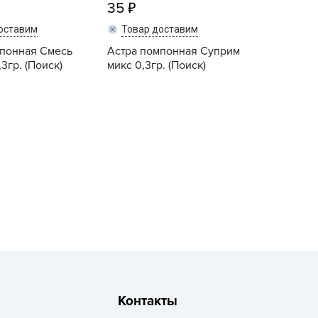
35
рызунофф оффлайн
оставим
Товар доставим
АР СВЕТА
мпонная Смесь
Астра помпонная Суприм
ача Time
3гр. (Поиск)
микс 0,3гр. (Поиск)
АЧА ПЛЮС
ача Тайм
Купить
Купить
АЧАtime
обрая Сила
октор Грин
октор Робик
охлокс
вро-семена
ЛКА ОТ БЕЛКИ
ИВАЯ ЗЕМЛЯ
ЖУК
Контакты
АС