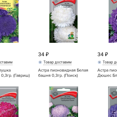
L
L
L
M
N
P
R
34
34
R
оставим
Товар доставим
Товар д
R
пушка
Астра пионовидная Белая
Астра пи
R
0,3гр. (Гавриш)
башня 0,3гр. (Поиск)
Дюшес Блю
S
Купить
Купить
T
T
T
U