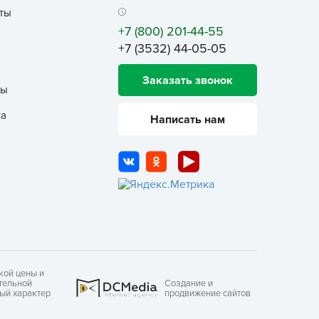
ты
еленая Аптека Садовода
+7 (800) 201-44-55
еленый ковер
+7 (3532) 44-05-05
ЕЛЕНЫЙ УГОЛОК
емля-Матушка
Заказать звонок
ты
лобный Тэд
та
Написать нам
збавитель
нта-Вир
отофей
АМА ТОРФ
АМА-ТОРФ
аматорф
ЕТТО
МАНУЛ
кой цены и
тельной
Создание и
осАгро
ный характер
продвижение сайтов
ультифлор