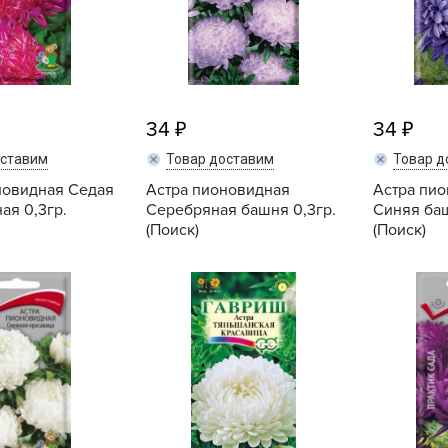
V
Z
А
А
34
34
А
оставим
Товар доставим
Товар д
А
новидная Седая
Астра пионовидная
Астра пи
А
ая 0,3гр.
Серебряная башня 0,3гр.
Синяя баш
А
(Поиск)
(Поиск)
А
Купить
Купить
а
А
А
А
б
Б