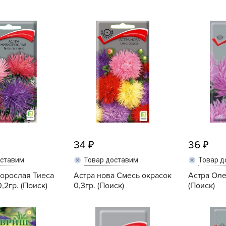
B
B
D
D
E
e
F
F
34
36
G
оставим
Товар доставим
Товар д
G
корослая Тиеса
Астра нова Смесь окрасок
Астра Оле
,2гр. (Поиск)
0,3гр. (Поиск)
(Поиск)
G
G
Купить
Купить
H