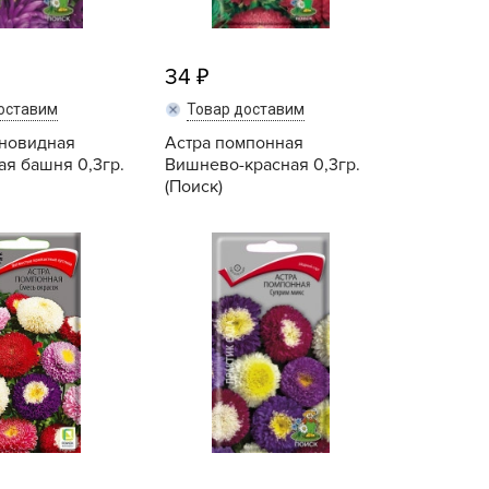
ашИнком
иокомплекс
34
иоМастер
оставим
Товар доставим
иоМастер.
оновидная
Астра помпонная
БИОТЕХНОЛОГИИ
я башня 0,3гр.
Вишнево-красная 0,3гр.
БИОТЕХСОЮЗ
(Поиск)
уйские удобрения
Купить
Купить
АШЕ ХОЗЯЙСТВО
аше хозяйство ВХ
еликий воин
АВРИШ
арант
ЕРА
РИН БЭЛТ
ринкипер