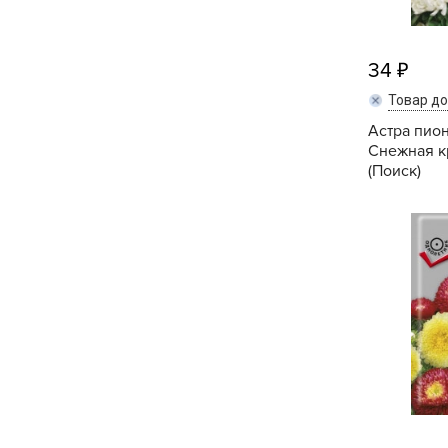
34
Товар д
Астра пио
Снежная к
(Поиск)