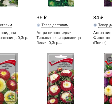
Б
Б
36
34
Б
оставим
Товар доставим
Товар д
Б
новидная
Астра пионовидная
Астра пи
расавица 0,3гр.
Тяньшанская красавица
Фиолетова
белая 0,3гр....
(Поиск)
Б
Купить
Купить
В
В
В
Г
Г
Г
Г
Г