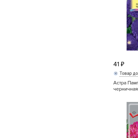
Посадочный материал
(контейнер)
Садовый инвентарь и
техника
СЕМЕНА
Средства для септиков,
41
туалетов, компостов,
прудов и бассейнов
Товар д
Астра Пам
Средства защиты
черничная 
растений
Средства от бытовых и
летающих насекомых,
грызунов
Удобрения