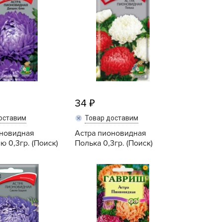
echuza
ist'OK
ISTOK
AROLEX
ika
alisad
aco
34
ehau
оставим
Товар доставим
obin Green
оновидная
Астра пионовидная
ubit
 0,3гр. (Поиск)
Полька 0,3гр. (Поиск)
antino
Купить
Купить
erra Vita
ORNADICA
UT BIO
niel