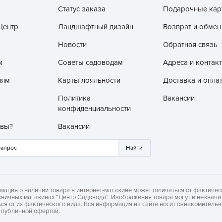
Статус заказа
Подарочные кар
З
З
Центр
Ландшафтный дизайн
Возврат и обмен
З
Новости
Обратная связь
З
м
Советы садоводам
Адреса и контак
З
лям
Карты лояльности
Доставка и опла
И
Политика
Вакансии
И
конфиденциальности
К
 вы?
Вакансии
Л
Л
л
Л
мация о наличии товара в интернет-магазине может отличаться от фактичес
зничных магазинах “Центр Садовода”. Изображения товара могут в незначи
М
ься от их фактического вида. Вся информация на сайте носит ознакомитель
я публичной офертой.
М