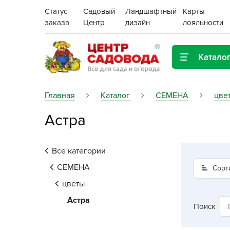
Статус
Садовый
Ландшафтный
Карты
заказа
Центр
дизайн
лояльности
Катало
Газонная трава
Главная
Каталог
СЕМЕНА
цве
Астра
Цена:
Грунты, дренаж, мульча
Декор для дома и сада
Все категории
Поиск
Ёмкости для рассады и
СЕМЕНА
Сорт
растений,
цветы
проращиватели
Астра
Поиск
Картофель семенной