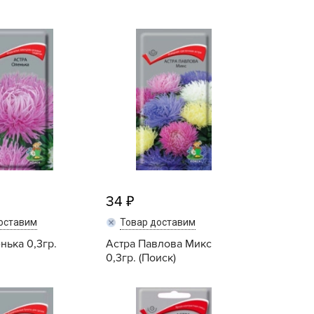
BAMA
ГАВРИШ
ayer Garden
Дача Time
BMC
Дача Тайм
ona Forte
ПОИСК
acha Group
Поиск агрохолдинг
r.Klaus
СЕДЕК
xpert Garden
Семко
xpert home
ertika
inland
34
rass
оставим
Товар доставим
reen Boom
нька 0,3гр.
Астра Павлова Микс
0,3гр. (Поиск)
rinda
RIZZLY
Купить
Купить
oZelock