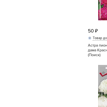
Хозяйственные товары
50
Товар д
Астра пио
дама Красн
(Поиск)