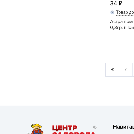
34
Товар д
Астра пом
0,3гр. (Пои
Навига