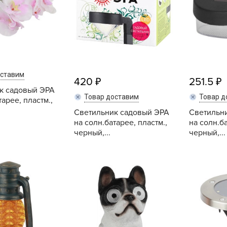
V
Z
А
А
А
оставим
420
251.5
А
к садовый ЭРА
А
Товар доставим
Товар д
тарее, пластм.,
.
Светильник садовый ЭРА
Светильн
А
на солн.батарее, пластм.,
на солн.ба
А
черный,...
черный,...
а
Купить
Купить
А
А
А
б
Б