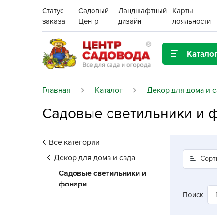
Статус
Садовый
Ландшафтный
Карты
заказа
Центр
дизайн
лояльности
Катало
Газонная трава
Главная
Каталог
Декор для дома и с
Садовые светильники и 
Цена:
Грунты, дренаж, мульча
Декор для дома и сада
Все категории
Поиск
Ёмкости для рассады и
Декор для дома и сада
Сорт
растений,
Садовые светильники и
проращиватели
фонари
Поиск
Картофель семенной