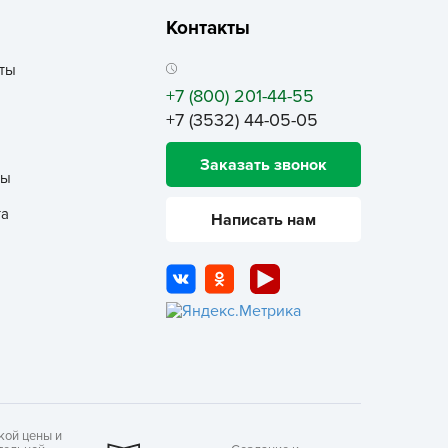
еленая Аптека Садовода
Контакты
еленый ковер
ты
ЕЛЕНЫЙ УГОЛОК
+7 (800) 201-44-55
емля-Матушка
+7 (3532) 44-05-05
лобный Тэд
Заказать звонок
збавитель
ты
нта-Вир
та
Написать нам
отофей
АМА ТОРФ
АМА-ТОРФ
аматорф
ЕТТО
МАНУЛ
осАгро
кой цены и
ультифлор