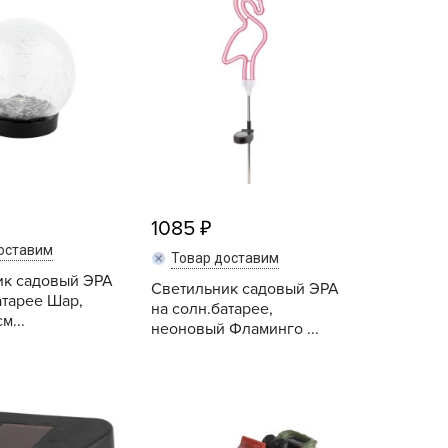
echuza
ist'OK
ISTOK
AROLEX
ika
alisad
aco
ehau
1085
obin Green
оставим
Товар доставим
ubit
ик садовый ЭРА
Светильник садовый ЭРА
атарее Шар,
на солн.батарее,
antino
м...
неоновый Фламинго ...
erra Vita
ORNADICA
Купить
Купить
UT BIO
niel