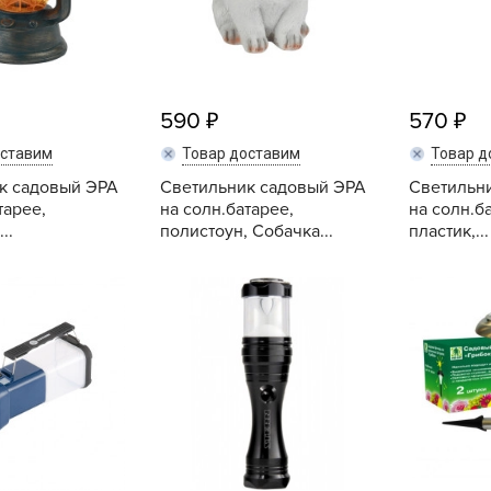
Б
Б
Б
Б
590
570
оставим
Товар доставим
Товар д
к садовый ЭРА
Светильник садовый ЭРА
Светильн
тарее,
на солн.батарее,
на солн.ба
Б
..
полистоун, Собачка...
пластик,...
В
Купить
Купить
В
В
Г
Г
Г
Г
Г