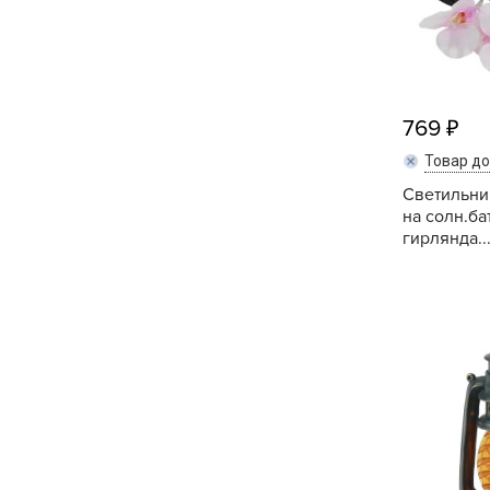
Хозяйственные товары
769
Товар д
Светильни
на солн.ба
гирлянда..