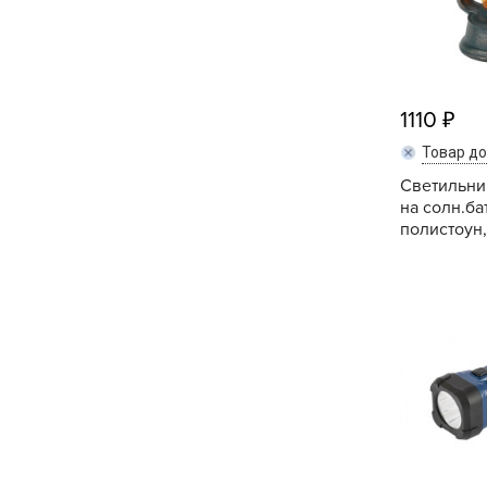
1110
Товар д
Светильни
на солн.ба
полистоун,.