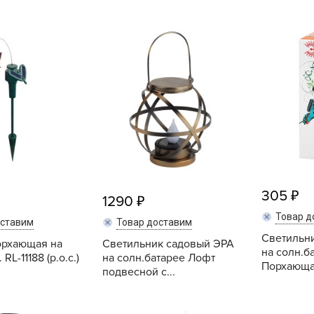
B
B
D
D
E
e
F
305
F
1290
G
Товар д
оставим
Товар доставим
G
Светильн
орхающая на
Светильник садовый ЭРА
на солн.б
RL-11188 (р.о.с.)
на солн.батарее Лофт
G
Порхающая
подвесной с...
G
H
Купить
Купить