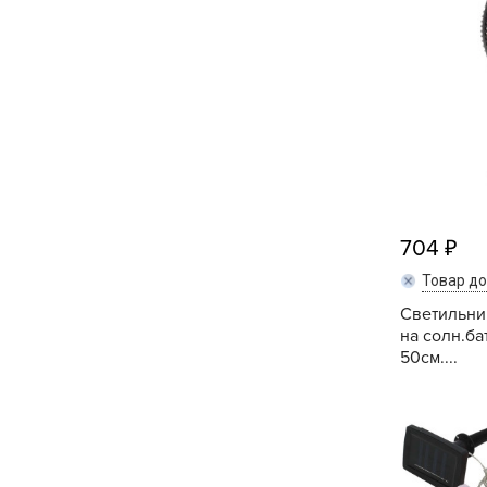
Посадочный материал
(контейнер)
Садовый инвентарь и
техника
СЕМЕНА
Средства для септиков,
туалетов, компостов,
704
прудов и бассейнов
Товар д
Средства защиты
Светильни
растений
на солн.ба
50см....
Средства от бытовых и
летающих насекомых,
грызунов
Удобрения