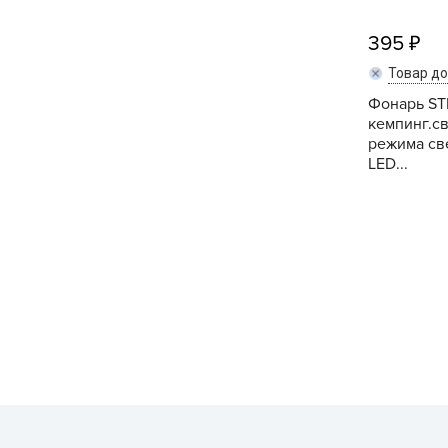
395
Товар д
Фонарь S
кемпинг.св
режима св
LED...