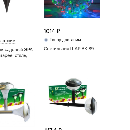
ашИнком
иокомплекс
иоМастер
иоМастер.
1014
БИОТЕХНОЛОГИИ
Товар доставим
оставим
БИОТЕХСОЮЗ
Светильник ШАР ВК-89
ик садовый ЭРА
тарее, сталь,
уйские удобрения
АШЕ ХОЗЯЙСТВО
Купить
Купить
аше хозяйство ВХ
еликий воин
АВРИШ
арант
ЕРА
РИН БЭЛТ
ринкипер