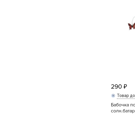
Кашпо, пластик,
керамика
Комнатные горшечные
растения
Консервация и
виноделие
Лук-севок, чеснок
Луковичные,
многолетники Весна
290
Товар д
Новогодняя продукция
Бабочка п
солн.батар. 
Отдых в саду, пикник
Подарочные карты