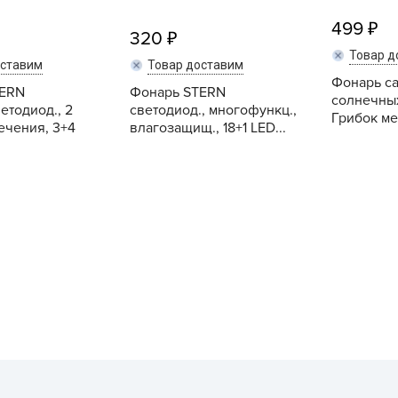
Г
499
320
Д
Товар д
оставим
Товар доставим
Д
Фонарь с
TERN
Фонарь STERN
Д
солнечных
етодиод., 2
светодиод., многофункц.,
Грибок мет
Д
ечения, 3+4
влагозащищ., 18+1 LED...
Д
Д
Купить
Купить
Д
Д
д
Е
Ё
Ж
З