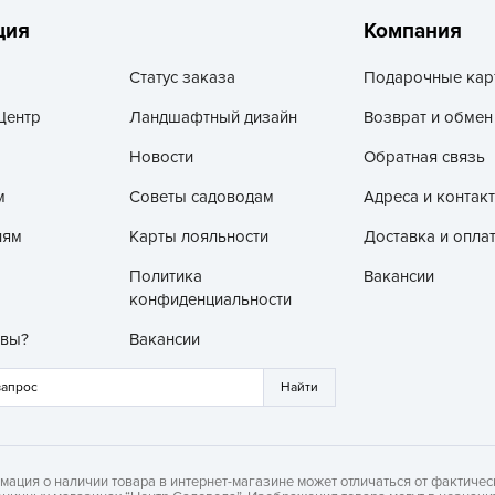
З
ция
Компания
З
Статус заказа
Подарочные кар
З
Центр
Ландшафтный дизайн
Возврат и обмен
З
З
Новости
Обратная связь
И
м
Советы садоводам
Адреса и контак
И
лям
Карты лояльности
Доставка и опла
К
Политика
Вакансии
Л
конфиденциальности
Л
 вы?
Вакансии
л
Л
М
мация о наличии товара в интернет-магазине может отличаться от фактичес
М