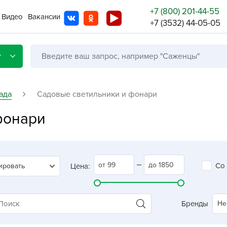
+7 (800) 201-44-55
Видео
Вакансии
+7 (3532) 44-05-05
г
ада
Садовые светильники и фонари
фонари
Со с
Бренды
Не в
Со
ировать
Цена:
A
A
A
Бренды
Не
A