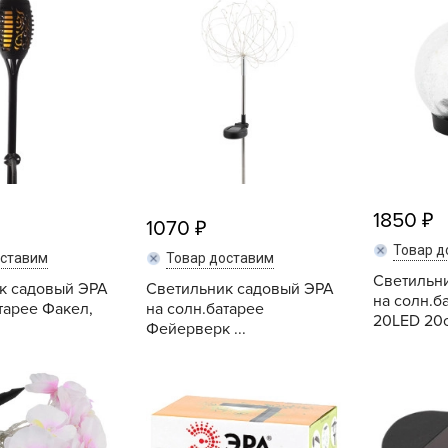
L
L
L
M
N
P
R
1850
R
1070
R
Товар д
оставим
Товар доставим
R
Светильн
к садовый ЭРА
Светильник садовый ЭРА
на солн.б
тарее Факел,
на солн.батарее
S
20LED 20с
Фейерверк ...
T
Купить
Купить
T
T
U