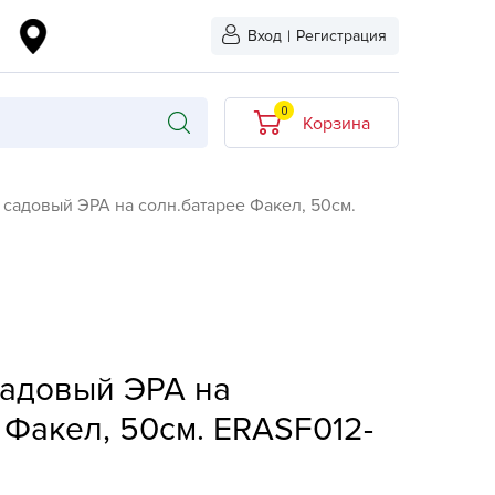
Вход
|
Регистрация
0
Корзина
В корзине нет
 садовый ЭРА на солн.батарее Факел, 50см.
товаров
кидкой
Хит продаж
Новинка
ыбрано
L-KO
садовый ЭРА на
LT
 Факел, 50см. ERASF012-
quapulse
vgust