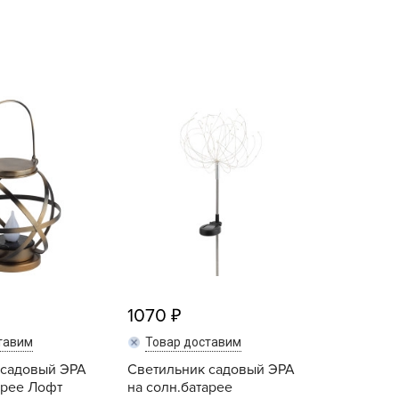
echuza
ist'OK
ISTOK
AROLEX
ika
alisad
aco
ehau
obin Green
ubit
antino
erra Vita
1070
ORNADICA
тавим
Товар доставим
UT BIO
 садовый ЭРА
Светильник садовый ЭРА
niel
арее Лофт
на солн.батарее