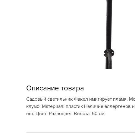
Кашпо, пластик,
керамика
Комнатные горшечные
растения
Консервация и
виноделие
Лук-севок, чеснок
Луковичные,
многолетники Весна
Описание товара
Новогодняя продукция
Садовый светильник Факел имитирует пламя. Мо
клумб. Материал: пластик Наличие аллергенов и
Отдых в саду, пикник
нет. Цвет: Разноцвет. Высота: 50 см.
Подарочные карты