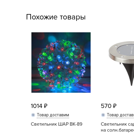
Посадочный материал
(контейнер)
Похожие товары
Садовый инвентарь и
техника
СЕМЕНА
Средства для септиков,
туалетов, компостов,
прудов и бассейнов
Средства защиты
растений
Средства от бытовых и
1014
570
летающих насекомых,
Товар доставим
Товар доста
грызунов
Светильник ШАР ВК-89
Светильник с
на солн.батарее
Удобрения