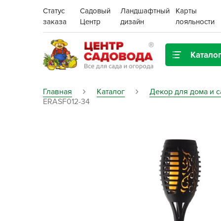
Статус
Садовый
Ландшафтный
Карты
заказа
Центр
дизайн
лояльности
Катало
Газонная трава
Главная
Каталог
Декор для дома и с
ERASF012-34
Цена:
Грунты, дренаж, мульча
Декор для дома и сада
Поиск
Ёмкости для рассады и
растений,
проращиватели
Картофель семенной