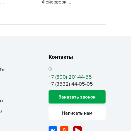
..
Фейерверк ...
ALBRENTA CHEMICALS
arit
БТ Групп
гробалт
гробиотехнология
грос
гроСпан
Контакты
ГРОУСПЕХ
ты
грофирма Аэлита
+7 (800) 201-44-55
грофирма манул
+7 (3532) 44-05-05
ГРОЭЛИТА
Заказать звонок
ЭЛИТА
ты
яском
та
Написать нам
айкал
анные штучки