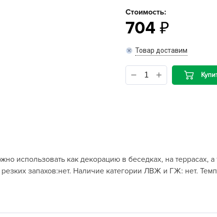
Стоимость:
B
704
B
Товар доставим
D
Купи
D
E
e
F
F
G
жно использовать как декорацию в беседках, на террасах, 
G
 резких запахов:нет. Наличие категории ЛВЖ и ГЖ: нет. Те
G
G
H