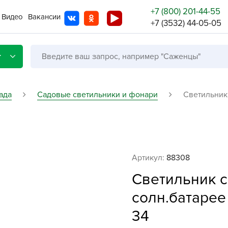
+7 (800) 201-44-55
Видео
Вакансии
+7 (3532) 44-05-05
г
ада
Садовые светильники и фонари
Светильник
Со с
Бренды
Не в
Артикул:
88308
A
Светильник 
A
солн.батарее
A
34
A