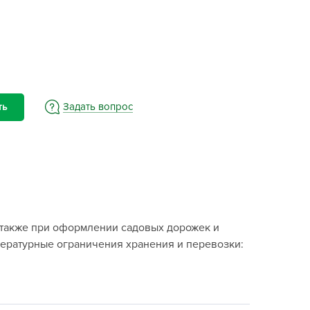
BAMA
ayer Garden
BMC
ona Forte
acha Group
Задать вопрос
ть
r.Klaus
xpert Garden
xpert home
ertika
inland
rass
а также при оформлении садовых дорожек и
reen Boom
мпературные ограничения хранения и перевозки:
rinda
RIZZLY
oZelock