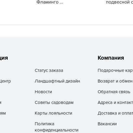
Фламинго ...
подвесной с.
V
Z
А
А
А
А
А
ция
Компания
А
Статус заказа
Подарочные кар
А
Центр
Ландшафтный дизайн
Возврат и обмен
а
Новости
Обратная связь
А
А
м
Советы садоводам
Адреса и контак
А
лям
Карты лояльности
Доставка и опла
б
Политика
Вакансии
Б
конфиденциальности