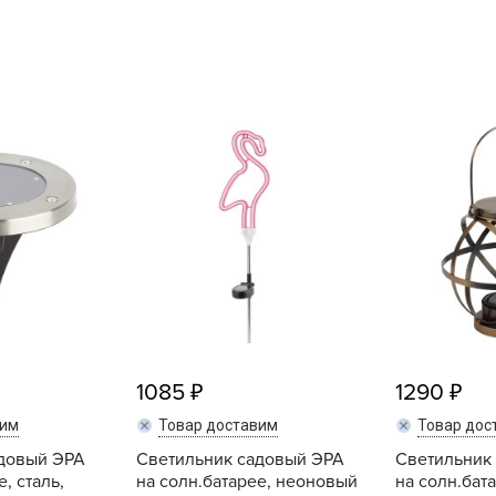
L
L
L
M
N
P
R
R
R
R
S
T
1085
1290
T
вим
Товар доставим
Товар дос
T
адовый ЭРА
Светильник садовый ЭРА
Светильник
U
, сталь,
на солн.батарее, неоновый
на солн.бат