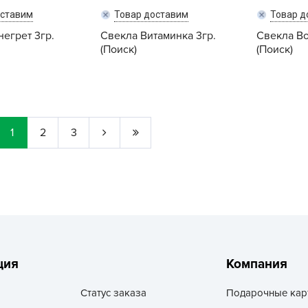
Г
оставим
Товар доставим
Товар д
Д
егрет 3гр.
Свекла Витаминка 3гр.
Свекла Во
(Поиск)
(Поиск)
Д
Д
Купить
Купить
Д
Д
1
2
3
Д
Д
Д
д
Е
Ё
Ж
ция
Компания
Статус заказа
Подарочные кар
З