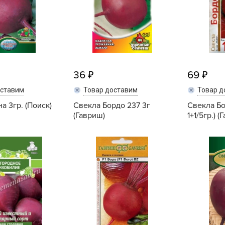
V
Z
А
А
А
36
69
А
оставим
Товар доставим
Товар д
А
а 3гр. (Поиск)
Свекла Бордо 237 3г
Свекла Бо
А
(Гавриш)
1+1/5гр.) (
А
Купить
Купить
а
А
А
А
б
Б