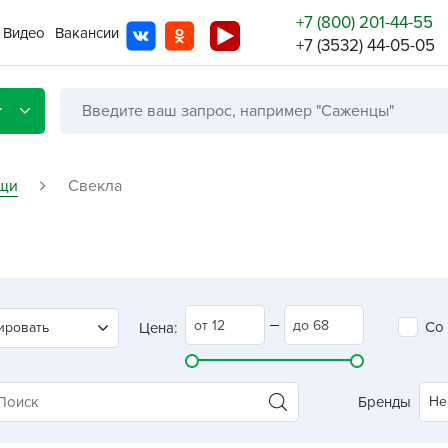
+7 (800) 201-44-55
Видео
Вакансии
+7 (3532) 44-05-05
г
щи
Свекла
Со с
Бренды
Не в
Со
ировать
Цена:
A
A
A
Бренды
Не
A