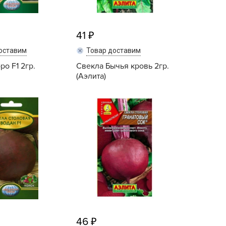
ашИнком
иокомплекс
41
иоМастер
оставим
Товар доставим
иоМастер.
ро F1 2гр.
Свекла Бычья кровь 2гр.
БИОТЕХНОЛОГИИ
(Аэлита)
БИОТЕХСОЮЗ
Купить
Купить
уйские удобрения
АШЕ ХОЗЯЙСТВО
аше хозяйство ВХ
еликий воин
АВРИШ
арант
ЕРА
РИН БЭЛТ
ринкипер
46