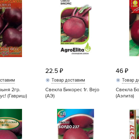
L
L
L
M
N
P
R
R
22.5
46
R
оставим
Товар доставим
Товар д
R
рыня 2гр.
Свекла Бикорес 1г. Bejo
Свекла Бо
ус! (Гавриш)
(АЭ)
(Аэлита)
S
T
Купить
Купить
T
T
U