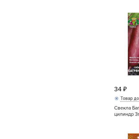
Кашпо, пластик,
керамика
Комнатные горшечные
растения
Консервация и
виноделие
Лук-севок, чеснок
Луковичные,
многолетники Весна
34
Товар д
Новогодняя продукция
Свекла Ба
цилиндр 3г
Отдых в саду, пикник
Подарочные карты