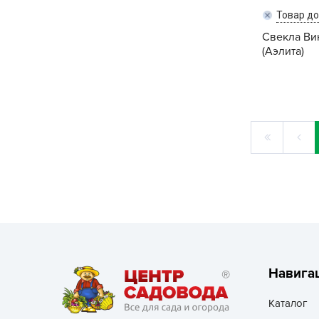
Товар д
Свекла Вин
(Аэлита)
Навига
Каталог