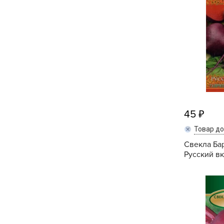
Посадочный материал
(контейнер)
Садовый инвентарь и
техника
СЕМЕНА
Средства для септиков,
туалетов, компостов,
45
прудов и бассейнов
Товар д
Средства защиты
Свекла Ба
растений
Русский вк
Средства от бытовых и
летающих насекомых,
грызунов
Удобрения