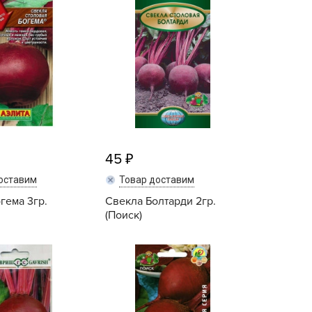
echuza
ist'OK
ISTOK
AROLEX
ika
alisad
aco
ehau
45
obin Green
оставим
Товар доставим
ubit
гема 3гр.
Свекла Болтарди 2гр.
(Поиск)
antino
erra Vita
Купить
Купить
ORNADICA
UT BIO
niel