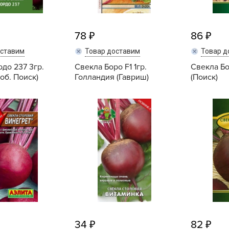
Б
Б
78
86
Б
оставим
Товар доставим
Товар д
Б
до 237 3гр.
Свекла Боро F1 1гр.
Свекла Бо
об. Поиск)
Голландия (Гавриш)
(Поиск)
Купить
Купить
Б
В
В
В
Г
Г
Г
Г
Г
34
82