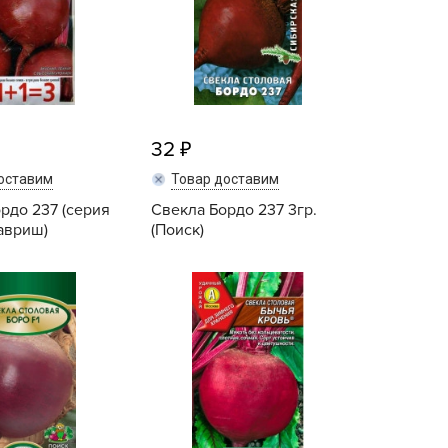
ALBRENTA CHEMICALS
arit
БТ Групп
гробалт
гробиотехнология
32
грос
оставим
Товар доставим
гроСпан
рдо 237 (серия
Свекла Бордо 237 3гр.
ГРОУСПЕХ
Гавриш)
(Поиск)
грофирма Аэлита
Купить
Купить
грофирма манул
ГРОЭЛИТА
ЭЛИТА
яском
айкал
анные штучки