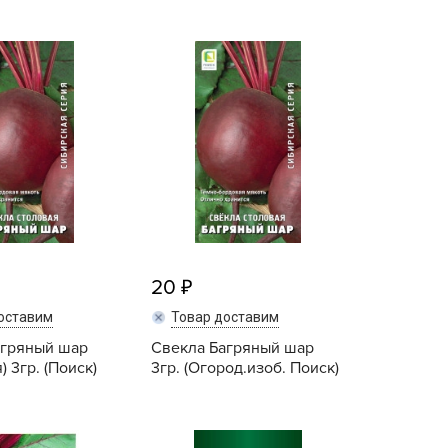
BAMA
ГАВРИШ
ayer Garden
Дача Time
BMC
Поиск агрохолдинг
ona Forte
Семена Алтая
acha Group
семена Седек
r.Klaus
уральский дачник
xpert Garden
xpert home
ertika
inland
20
rass
оставим
Товар доставим
reen Boom
агряный шар
Свекла Багряный шар
) 3гр. (Поиск)
3гр. (Огород.изоб. Поиск)
rinda
RIZZLY
oZelock
Купить
Купить