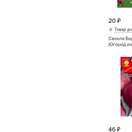
20
Товар д
Свекла Бор
(Огород.из
46