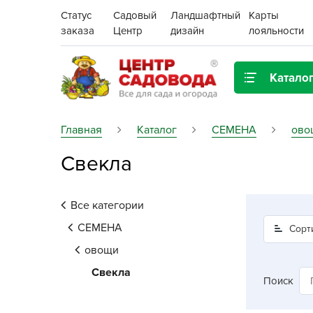
Статус
Садовый
Ландшафтный
Карты
заказа
Центр
дизайн
лояльности
Катало
Газонная трава
Главная
Каталог
СЕМЕНА
ово
Свекла
Цена:
Грунты, дренаж, мульча
Декор для дома и сада
Все категории
Поиск
Ёмкости для рассады и
СЕМЕНА
Сорт
растений,
овощи
проращиватели
Свекла
Поиск
Картофель семенной