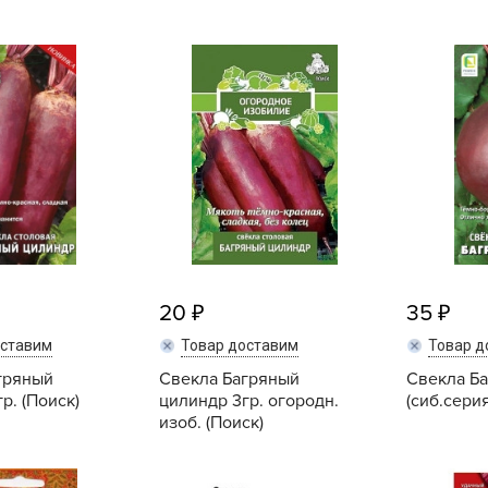
B
B
D
D
E
e
F
F
20
35
G
оставим
Товар доставим
Товар д
G
гряный
Свекла Багряный
Свекла Б
р. (Поиск)
цилиндр 3гр. огородн.
(сиб.серия
G
изоб. (Поиск)
G
H
Купить
Купить