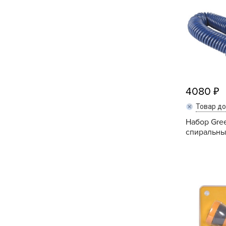
Посадочный материал
(контейнер)
Садовый инвентарь и
техника
СЕМЕНА
4080
Средства для септиков,
Товар д
туалетов, компостов,
прудов и бассейнов
Набор Gre
спиральный
Средства защиты
растений
Средства от бытовых и
летающих насекомых,
грызунов
Удобрения