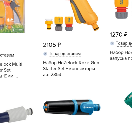
V
Z
А
А
1270
А
Товар д
2105
А
Набор HoZ
Товар доставим
оставим
А
запуска п
Набор HoZelock Roze-Gun
lock Multi
А
Starter Set + коннекторы
er Set +
А
арт.2353
 19мм ...
а
Купить
Купить
А
А
А
б
Б