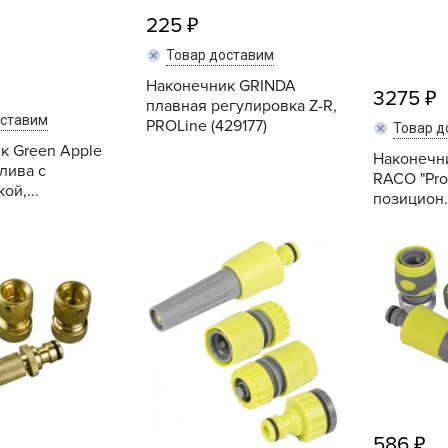
Б
225
Б
Товар доставим
Б
Наконечник GRINDA
3275
Б
плавная регулировка Z-R,
оставим
PROLine (429177)
Товар д
к Green Apple
Наконечн
лива с
RACO "Prof
ой,...
Б
позицион..
В
Купить
Купить
В
В
Г
Г
Г
Г
Г
586