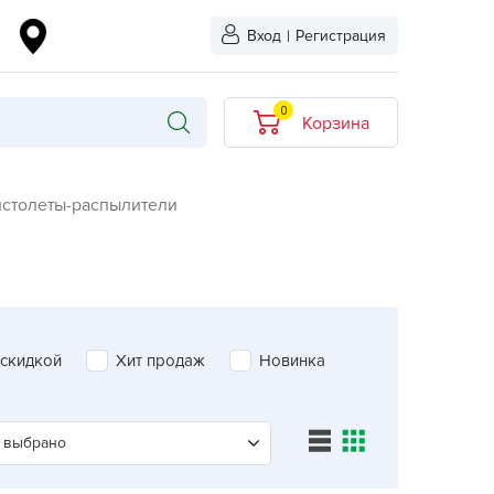
Вход
|
Регистрация
0
Корзина
В корзине нет
столеты-распылители
товаров
кидкой
Хит продаж
Новинка
ыбрано
 скидкой
Хит продаж
Новинка
L-KO
LT
quapulse
 выбрано
vgust
Aquapulse