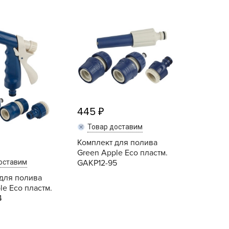
BAMA
Grinda
ayer Garden
HoZelock
BMC
LISTOK
ona Forte
Palisad
acha Group
Raco
r.Klaus
ЖУК
xpert Garden
УРОЖАЙНАЯ СОТКА
445
xpert home
ertika
Товар доставим
Комплект для полива
inland
Green Apple Eco пластм.
rass
GAKP12-95
оставим
reen Boom
для полива
le Eco пластм.
rinda
4
RIZZLY
oZelock