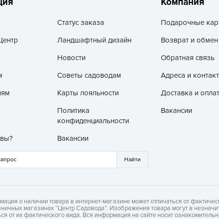
ция
Компания
З
Статус заказа
Подарочные кар
З
З
Центр
Ландшафтный дизайн
Возврат и обмен
З
Новости
Обратная связь
З
м
Советы садоводам
Адреса и контак
И
лям
Карты лояльности
Доставка и опла
И
Политика
Вакансии
К
конфиденциальности
Л
 вы?
Вакансии
Л
л
Л
М
мация о наличии товара в интернет-магазине может отличаться от фактичес
зничных магазинах “Центр Садовода”. Изображения товара могут в незначи
М
ься от их фактического вида. Вся информация на сайте носит ознакомитель