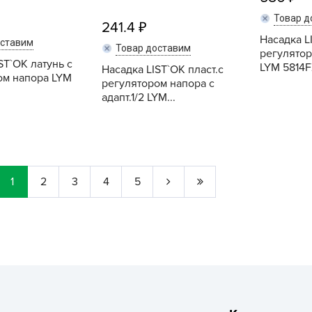
Г
Товар д
241.4
Д
Насадка L
оставим
Товар доставим
Д
регулятор
ST`OK латунь с
LYM 5814F
Насадка LIST`OK пласт.с
Д
ом напора LYM
регулятором напора с
Д
адапт.1/2 LYM...
Д
Купить
Купить
Д
Д
Д
1
2
3
4
5
д
Е
Ё
Ж
З