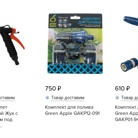
B
B
D
D
E
e
F
F
750
610
G
оставим
Товар доставим
Товар д
G
лет
Комплект для полива
Комплект 
й Жук с
Green Apple GAКP12-091
Green App
G
м под
GAKP01-9
G
..
H