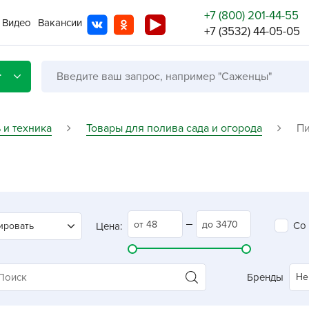
+7 (800) 201-44-55
Видео
Вакансии
+7 (3532) 44-05-05
г
 и техника
Товары для полива сада и огорода
Пи
Со с
Бренды
Не в
Со
ировать
Цена:
A
A
A
Бренды
Не
A