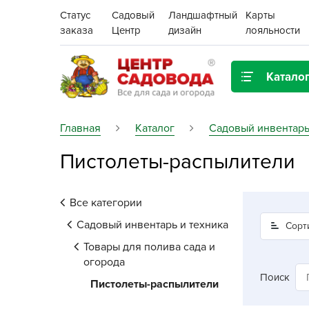
Статус
Садовый
Ландшафтный
Карты
заказа
Центр
дизайн
лояльности
Катало
Газонная трава
Главная
Каталог
Садовый инвентарь
Пистолеты-распылители
Цена:
Грунты, дренаж, мульча
Декор для дома и сада
Все категории
Поиск
Ёмкости для рассады и
Садовый инвентарь и техника
Сорт
растений,
Товары для полива сада и
проращиватели
огорода
Поиск
Пистолеты-распылители
Картофель семенной