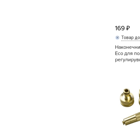
169
Товар д
Наконечни
Eco для по
регулирувк