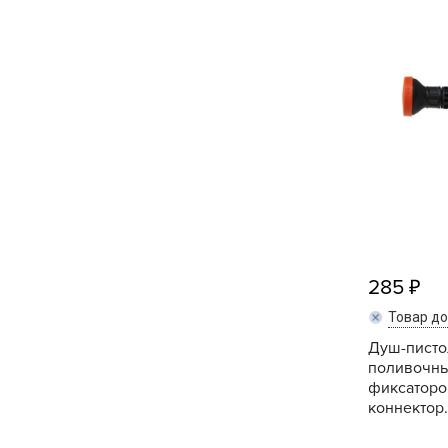
Кашпо, пластик,
керамика
Комнатные горшечные
растения
Консервация и
виноделие
Лук-севок, чеснок
Луковичные,
многолетники Весна
285
Товар д
Новогодняя продукция
Душ-писто
поливочны
Отдых в саду, пикник
фиксаторо
коннектор.
Подарочные карты