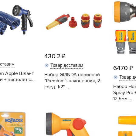
Купить
Купить
L
L
L
M
N
P
430.2
R
оставим
Товар доставим
R
6470
en Apple Шланг
Набор GRINDA поливной
R
Товар д
 + пистолет с...
"Premium": наконечник, 2
R
Набор HoZ
соед. 1/2",...
Spray Pro
S
12,5мм ...
T
Купить
Купить
T
T
U