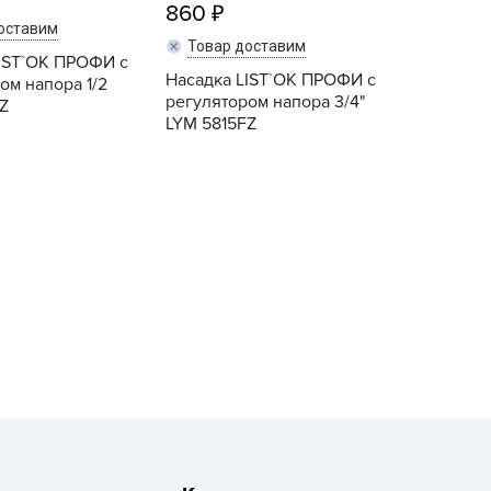
860
рызунофф оффлайн
оставим
Товар доставим
АР СВЕТА
IST`OK ПРОФИ с
Насадка LIST`OK ПРОФИ с
ача Time
ом напора 1/2
регулятором напора 3/4"
Z
АЧА ПЛЮС
LYM 5815FZ
ача Тайм
АЧАtime
Купить
Купить
обрая Сила
октор Грин
октор Робик
охлокс
вро-семена
ЛКА ОТ БЕЛКИ
ИВАЯ ЗЕМЛЯ
ЖУК
АС