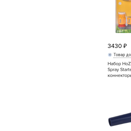
Хозяйственные товары
3430
Товар д
Набор HoZe
Spray Start
коннекторы