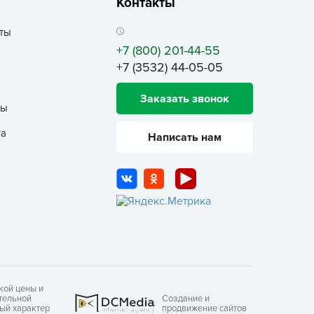
Контакты
еленая Аптека Садовода
ты
еленый ковер
+7 (800) 201-44-55
ЕЛЕНЫЙ УГОЛОК
+7 (3532) 44-05-05
емля-Матушка
лобный Тэд
Заказать звонок
ты
збавитель
та
Написать нам
нта-Вир
отофей
АМА ТОРФ
АМА-ТОРФ
аматорф
ЕТТО
МАНУЛ
осАгро
кой цены и
тельной
Создание и
ультифлор
ный характер
продвижение сайтов