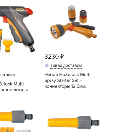
Купить
Купить
echuza
ist'OK
ISTOK
AROLEX
ika
alisad
3230
aco
ehau
Товар доставим
obin Green
Набор HoZelock Multi
оставим
Spray Starter Set +
ubit
elock Multi
коннекторы 12,5мм...
 + коннекторы
antino
erra Vita
Купить
Купить
ORNADICA
UT BIO
niel