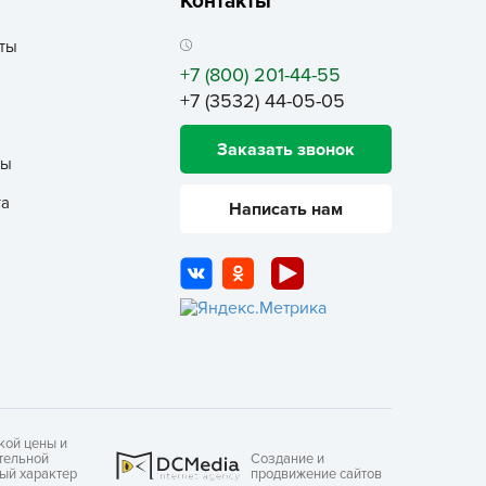
Контакты
еленая Аптека Садовода
ты
еленый ковер
+7 (800) 201-44-55
ЕЛЕНЫЙ УГОЛОК
+7 (3532) 44-05-05
емля-Матушка
Заказать звонок
лобный Тэд
ты
збавитель
та
Написать нам
нта-Вир
отофей
АМА ТОРФ
АМА-ТОРФ
аматорф
ЕТТО
МАНУЛ
осАгро
кой цены и
тельной
Создание и
ный характер
ультифлор
продвижение сайтов