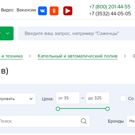
+7 (800) 201-44-55
Видео
Вакансии
+7 (3532) 44-05-05
г
 и техника
Капельный и автоматический полив
в)
Со с
Бренды
Не в
Со
ировать
Цена:
A
A
A
Бренды
Не
A