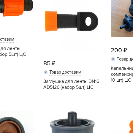
L
L
L
M
N
оставим
P
для ленты
200
бор 5шт) ЦС
R
Товар д
85
R
Капельниц
Товар доставим
компенсир
R
10 шт) ЦС
Заглушка для ленты DN16
R
AD5126 (набор 5шт) ЦС
S
T
Купить
Купить
T
T
U