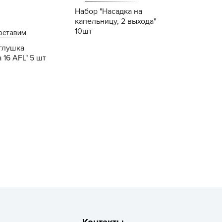
рызунофф оффлайн
Набор "Насадка на
капельницу, 2 выхода"
АР СВЕТА
10шт
оставим
ача Time
глушка
АЧА ПЛЮС
 16 AFL" 5 шт
ача Тайм
АЧАtime
Купить
Купить
обрая Сила
октор Грин
октор Робик
охлокс
вро-семена
ЛКА ОТ БЕЛКИ
ИВАЯ ЗЕМЛЯ
ЖУК
АС