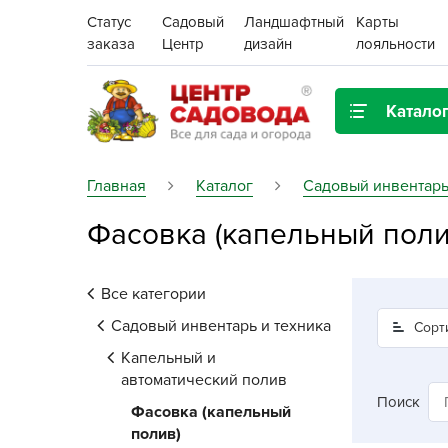
Статус
Садовый
Ландшафтный
Карты
заказа
Центр
дизайн
лояльности
Катало
Газонная трава
Главная
Каталог
Садовый инвентарь
Фасовка (капельный поли
Цена:
Грунты, дренаж, мульча
Декор для дома и сада
Все категории
Поиск
Ёмкости для рассады и
Садовый инвентарь и техника
Сорт
растений,
Капельный и
проращиватели
автоматический полив
Поиск
Фасовка (капельный
Картофель семенной
полив)