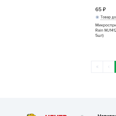
65
Товар д
Микроспри
Rain MJ141
5шт)