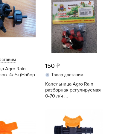
echuza
ist'OK
ISTOK
AROLEX
ika
alisad
aco
оставим
150
ehau
а Agro Rain
ов. 4л/ч (Набор
obin Green
Товар доставим
ubit
Капельница Agro Rain
разборная регулируемая
antino
0-70 л/ч ...
erra Vita
Купить
Купить
ORNADICA
UT BIO
niel