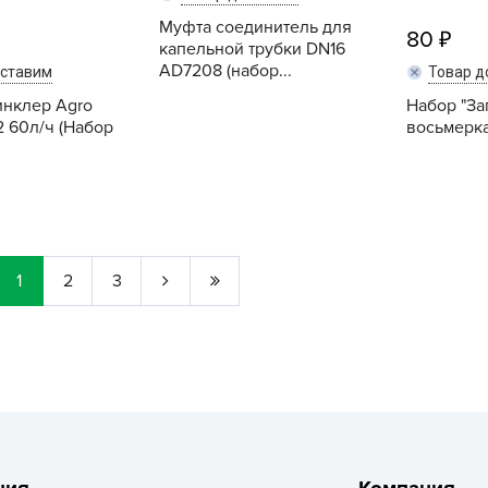
Г
Муфта соединитель для
80
капельной трубки DN16
Д
AD7208 (набор...
оставим
Товар д
Д
нклер Agro
Набор "За
Д
2 60л/ч (Набор
восьмерка
Д
Д
Купить
Купить
Д
Д
Д
1
2
3
д
Е
Ё
Ж
З