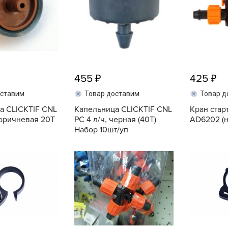
V
Z
А
А
А
455
425
А
оставим
Товар доставим
Товар д
А
а CLICKTIF CNL
Капельница CLICKTIF CNL
Кран стар
А
коричневая 20T
PC 4 л/ч, черная (40T)
AD6202 (н
А
Набор 10шт/уп
а
Купить
Купить
А
А
А
б
Б