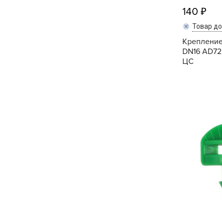
140
Товар д
Крепление
DN16 AD722
ЦС