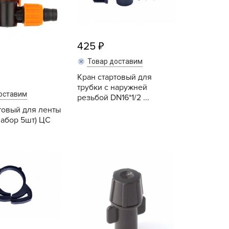
ALBRENTA CHEMICALS
arit
БТ Групп
425
гробалт
Товар доставим
гробиотехнология
Кран стартовый для
грос
трубки с наружней
оставим
резьбой DN16*1/2 ...
гроСпан
товый для ленты
ГРОУСПЕХ
абор 5шт) ЦС
грофирма Аэлита
грофирма манул
Купить
Купить
ГРОЭЛИТА
ЭЛИТА
яском
айкал
анные штучки