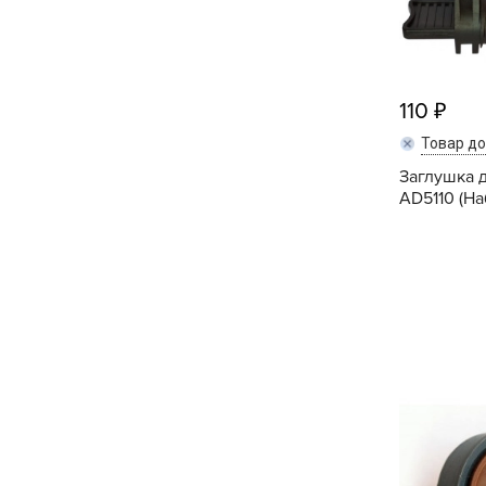
Посадочный материал
(контейнер)
Садовый инвентарь и
110
техника
Товар д
СЕМЕНА
Заглушка 
AD5110 (На
Средства для септиков,
туалетов, компостов,
прудов и бассейнов
Средства защиты
растений
Средства от бытовых и
летающих насекомых,
грызунов
Удобрения