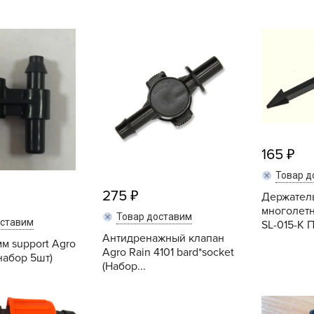
B
B
D
D
E
165
e
F
Товар д
275
F
Держатель
многолет
G
Товар доставим
оставим
SL-015-К П
G
Антидренажный клапан
м support Agro
Agro Rain 4101 bard*socket
(набор 5шт)
G
(Набор...
G
Купить
Купить
H