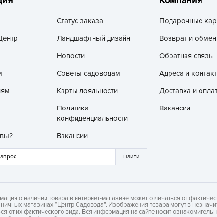
ция
Компания
З
Статус заказа
Подарочные кар
З
З
Центр
Ландшафтный дизайн
Возврат и обмен
З
Новости
Обратная связь
З
м
Советы садоводам
Адреса и контак
И
лям
Карты лояльности
Доставка и опла
И
Политика
Вакансии
К
конфиденциальности
Л
 вы?
Вакансии
Л
л
Л
М
мация о наличии товара в интернет-магазине может отличаться от фактичес
зничных магазинах “Центр Садовода”. Изображения товара могут в незначи
ься от их фактического вида. Вся информация на сайте носит ознакомитель
М