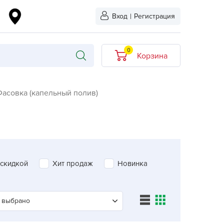
Вход
|
Регистрация
0
Корзина
В корзине нет
Фасовка (капельный полив)
товаров
кидкой
Хит продаж
Новинка
ыбрано
 скидкой
Хит продаж
Новинка
L-KO
LT
quapulse
 выбрано
vgust
ЖУК