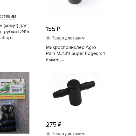
ашИнком
иокомплекс
оставим
иоМастер
 (хомут) для
155
 трубки DN16
иоМастер.
абор...
Товар доставим
БИОТЕХНОЛОГИИ
Микроспринклер Agro
БИОТЕХСОЮЗ
Rain MJ1311 Super Foger, х 1
уйские удобрения
выход,...
АШЕ ХОЗЯЙСТВО
Купить
Купить
аше хозяйство ВХ
еликий воин
АВРИШ
арант
ЕРА
РИН БЭЛТ
275
ринкипер
Товар доставим