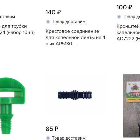
Б
100
140
Б
оставим
Товар д
Товар доставим
Б
 для трубки
Кронштейн
Крестовое соединение
4 (набор 10шт)
капельной
Б
для капельной ленты на 4
AD7222 (Н
вых AР5130...
Б
В
Купить
Купить
В
В
Г
Г
Г
Г
85
Г
Товар доставим