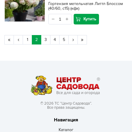
Гортензия метельчатая Литтл Блоссом
(40/60, с15) (кфх)
Купить
1
2
3
4
5
© 2026 ТС “Центр Садовода”.
Все права защищены.
Навигация
Каталог