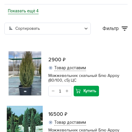
обыкновенный
Показать ещё 4
пфитзериана
Фильтр
Сортировать
скальный
чешуйчатый
2900
Товар доставим
Можжевельник скальный Блю Арроу
(80/100, c5) ЦС
Купить
16500
Товар доставим
Можжевельник скальный Блю Арроу