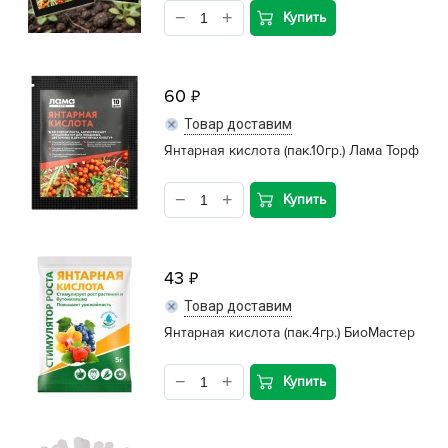
Средства для септиков, туалетов, компостов, прудов и
Купить
бассейнов
Средства защиты растений
60
Средства от бытовых и летающих насекомых, грызунов
Товар доставим
Янтарная кислота (пак.10гр.) Лама Торф
Удобрения
Хозяйственные товары
Купить
43
Товар доставим
Янтарная кислота (пак.4гр.) БиоМастер
Купить