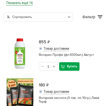
Кашпо, пластик, керамика
Показать ещё 16
Комнатные горшечные растения
Фильтр
Сортировать
Консервация и виноделие
Лук-севок, чеснок
Луковичные, многолетники Весна
855
Товар доставим
Новогодняя продукция
Янтарин Профи (фл.1000мл.) Август
Отдых в саду, пикник
Купить
Подарочные карты
Посадочный материал (контейнер)
180
Садовый инвентарь и техника
Товар доставим
Янтарная кислота (3 пак. по 10гр.) Лама
СЕМЕНА
Торф