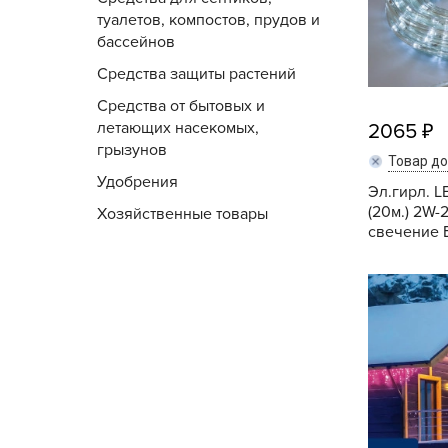
Посадочный материал
туалетов, компостов, прудов и
(контейнер)
бассейнов
Средства защиты растений
Садовый инвентарь и
техника
Средства от бытовых и
летающих насекомых,
2065
СЕМЕНА
грызунов
Товар д
Удобрения
Эл.гирл. L
Средства для септиков,
(20м.) 2W-
Хозяйственные товары
туалетов, компостов,
свечение Б
прудов и бассейнов
Средства защиты
растений
Средства от бытовых и
летающих насекомых,
грызунов
Удобрения