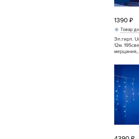
Хозяйственные товары
1390
Товар д
Эл.гирл. U
12м. 195с
мерцания,.
4390