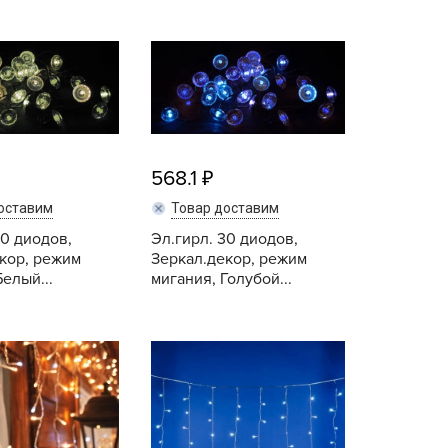
BAMA
ALT
ayer Garden
Aquapulse
BMC
Avgust
ona Forte
BAMA
acha Group
Bayer Garden
r.Klaus
BMC
568.1
xpert Garden
Bona Forte
оставим
Товар доставим
xpert home
Dacha Group
30 диодов,
Эл.гирл. 30 диодов,
ertika
Dr.Klaus
кор, режим
Зеркал.декор, режим
елый...
мигания, Голубой...
inland
Expert Garden
rass
expert home
reen Boom
Купить
Купить
Fertika
rinda
Finland
RIZZLY
Grass
oZelock
Green Boom