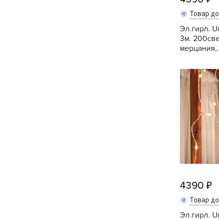
Товар д
Эл.гирл. U
3м. 200св
мерцания,.
4390
Товар д
Эл.гирл. U