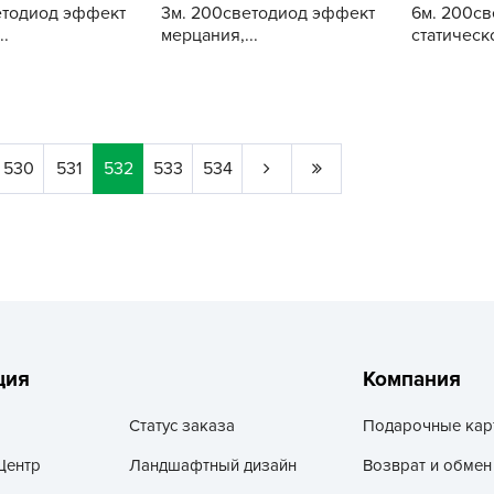
етодиод эффект
3м. 200светодиод эффект
6м. 200св
Г
..
мерцания,...
статическо
Д
Купить
Купить
Д
Д
Д
530
531
532
533
534
Д
Д
Д
Д
д
Е
ция
Компания
Ё
Ж
Статус заказа
Подарочные кар
Центр
Ландшафтный дизайн
Возврат и обмен
З