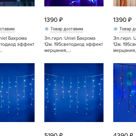
V
Z
1390
1390
А
оставим
Товар доставим
Товар д
А
niel Бахрома
Эл.гирл. Uniel Бахрома
Эл.гирл. 
А
ветодиод эффект
12м. 195светодиод эффект
12м. 195с
А
..
мерцания,...
мерцания,.
А
Купить
Купить
А
А
а
А
А
А
б
Б
5190
4390