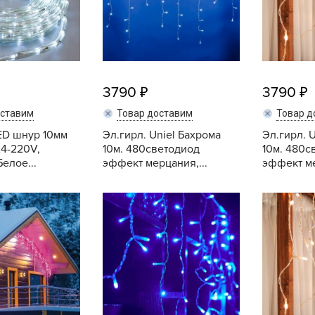
L
L
L
M
3790
3790
N
P
оставим
Товар доставим
Товар д
R
ED шнур 10мм
Эл.гирл. Uniel Бахрома
Эл.гирл. 
24-220V,
10м. 480светодиод
10м. 480с
R
елое...
эффект мерцания,...
эффект ме
R
Купить
Купить
R
S
T
T
T
U