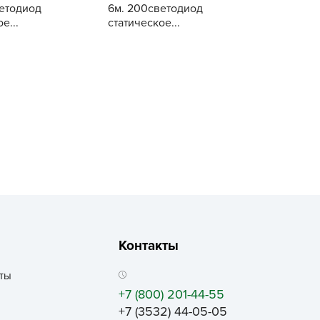
етодиод
6м. 200светодиод
рызунофф оффлайн
ГЕРА
е...
статическое...
АР СВЕТА
ГРИН БЭЛТ
Купить
Купить
ача Time
Гринкипер
АЧА ПЛЮС
Грызунофф оффлайн
ача Тайм
ДАР СВЕТА
АЧАtime
Дача Time
обрая Сила
ДАЧА ПЛЮС
октор Грин
Дача Тайм
октор Робик
ДАЧАtime
охлокс
Добрая Сила
вро-семена
Доктор Грин
Контакты
ЛКА ОТ БЕЛКИ
Доктор Робик
ИВАЯ ЗЕМЛЯ
дохлокс
ты
ЖУК
+7 (800) 201-44-55
Евро-семена
+7 (3532) 44-05-05
АС
ЁЛКА ОТ БЕЛКИ