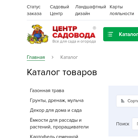
Статус
Садовый
Ландшафтный
Карты
заказа
Центр
дизайн
лояльности
Катало
Газонная трава
Главная
Каталог
Каталог товаров
Цена:
Грунты, дренаж, мульча
Декор для дома и сада
Газонная трава
Поиск
Ёмкости для рассады и
Грунты, дренаж, мульча
Сорт
растений,
Декор для дома и сада
проращиватели
Ёмкости для рассады и
Поиск
растений, проращиватели
Картофель семенной
Картофель семенной