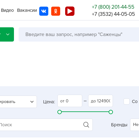
+7 (800) 201-44-55
Видео
Вакансии
+7 (3532) 44-05-05
г
Со с
Бренды
Не в
Со
ировать
Цена:
A
A
A
Бренды
Не
A