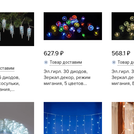
B
B
D
D
627.9
568.1
E
Товар доставим
Товар д
e
оставим
Эл.гирл. 30 диодов,
Эл.гирл. 
F
Зеркал.декор, режим
Зеркал.де
6 диодов,
мигания, 5 цветов...
мигания, Б
F
осульки,
ния,...
G
G
Купить
Купить
G
G
H