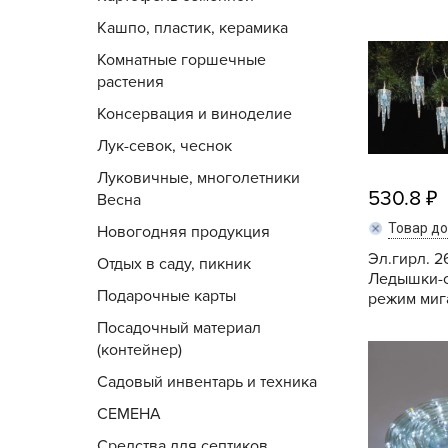
Кашпо, пластик,
Кашпо, пластик, керамика
керамика
Комнатные горшечные
Комнатные горшечные
растения
растения
Консервация и виноделие
Консервация и
Лук-севок, чеснок
виноделие
Луковичные, многолетники
530.8
Весна
Лук-севок, чеснок
Товар д
Новогодняя продукция
Луковичные,
Эл.гирл. 2
Отдых в саду, пикник
многолетники Весна
Ледышки-с
Подарочные карты
режим мига
Новогодняя продукция
Посадочный материал
(контейнер)
Отдых в саду, пикник
Садовый инвентарь и техника
СЕМЕНА
Подарочные карты
Средства для септиков,