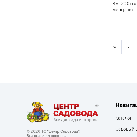
3м. 200св
мерцания,.
Навига
Каталог
Садовый 
© 2026 ТС “Центр Садовода”.
Все права защищены.