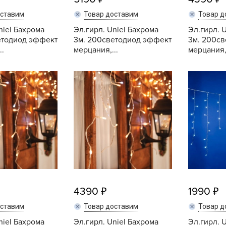
Б
оставим
Товар доставим
Товар д
Б
niel Бахрома
Эл.гирл. Uniel Бахрома
Эл.гирл. 
Б
етодиод эффект
3м. 200светодиод эффект
3м. 200с
..
мерцания,...
мерцания,.
Б
Купить
Купить
Б
В
В
В
Г
Г
Г
4390
1990
Г
оставим
Товар доставим
Товар д
Г
niel Бахрома
Эл.гирл. Uniel Бахрома
Эл.гирл. 