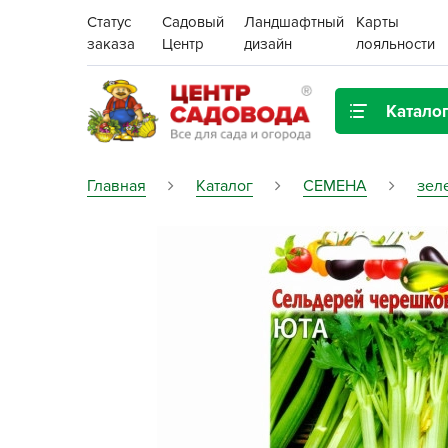
Статус
Садовый
Ландшафтный
Карты
заказа
Центр
дизайн
лояльности
Катало
Газонная трава
Главная
Каталог
СЕМЕНА
зел
Цена:
Грунты, дренаж, мульча
Декор для дома и сада
Поиск
Ёмкости для рассады и
растений,
проращиватели
Картофель семенной