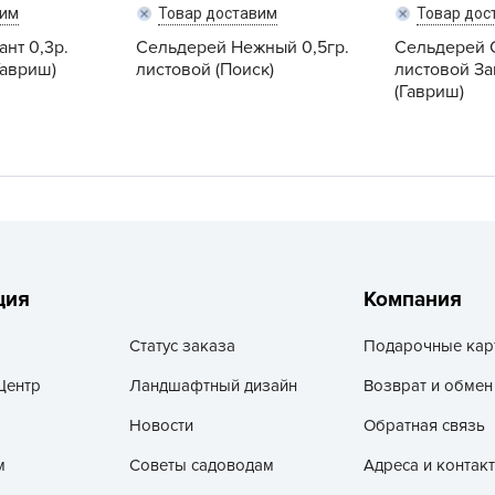
V
вим
Товар доставим
Товар дос
нт 0,3р.
Сельдерей Нежный 0,5гр.
Сельдерей С
Z
авриш)
листовой (Поиск)
листовой За
А
(Гавриш)
А
А
А
А
А
А
ция
Компания
а
А
Статус заказа
Подарочные кар
А
Центр
Ландшафтный дизайн
Возврат и обмен
А
Новости
Обратная связь
б
м
Советы садоводам
Адреса и контак
Б