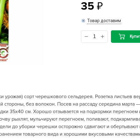
35
B
Товар доставим
B
Купи
D
D
E
e
F
F
ки урожая) сорт черешкового сельдерея. Розетка листьев ве
G
й стороны, без волокон. Посев на рассаду середина марта —
G
адки 35х40 см. Хорошо отзывается на подкормки перегноем 
G
очву рыхлят, мульчируют перегноем, поливают, подкармлив
G
едели до уборки черешки осторожно сдвигают и обертывают 
ранением товарного вида и хорошими вкусовыми качествами
H