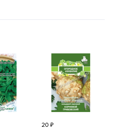
echuza
ist'OK
ISTOK
AROLEX
ika
alisad
aco
ehau
obin Green
ubit
antino
erra Vita
ORNADICA
UT BIO
20
niel