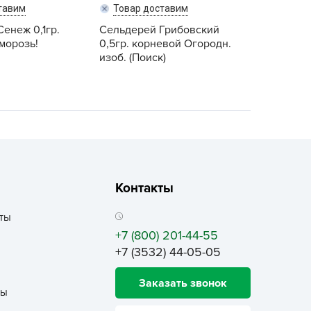
ALBRENTA CHEMICALS
тавим
Товар доставим
енеж 0,1гр.
arit
Сельдерей Грибовский
морозь!
0,5гр. корневой Огородн.
БТ Групп
изоб. (Поиск)
гробалт
гробиотехнология
грос
гроСпан
ГРОУСПЕХ
грофирма Аэлита
Контакты
грофирма манул
ГРОЭЛИТА
ты
+7 (800) 201-44-55
ЭЛИТА
+7 (3532) 44-05-05
яском
айкал
Заказать звонок
ты
анные штучки