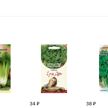
L
L
L
M
N
P
R
R
R
R
S
T
T
T
34
38
U