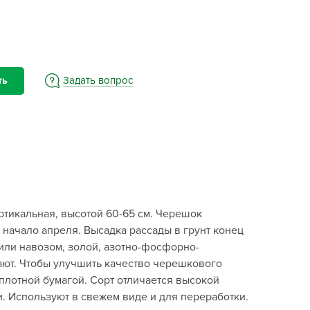
BAMA
ayer Garden
BMC
ona Forte
Задать вопрос
ть
acha Group
r.Klaus
xpert Garden
xpert home
ertika
inland
ртикальная, высотой 60-65 см. Черешок
rass
 начало апреля. Высадка рассады в грунт конец
reen Boom
или навозом, золой, азотно-фосфорно-
rinda
ают. Чтобы улучшить качество черешкового
RIZZLY
плотной бумагой. Сорт отличается высокой
. Используют в свежем виде и для переработки.
oZelock