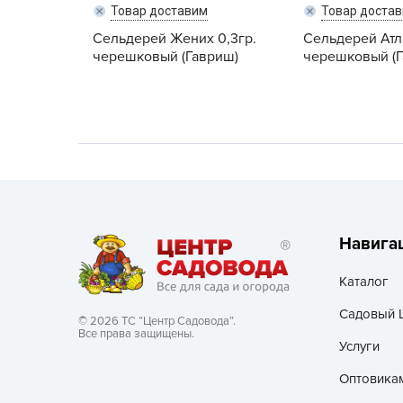
Товар доставим
Товар доста
Хозяйственные товары
Сельдерей Жених 0,3гр.
Сельдерей Атла
черешковый (Гавриш)
черешковый (Г
Навига
Каталог
Садовый 
© 2026 ТС “Центр Садовода”.
Все права защищены.
Услуги
Оптовика