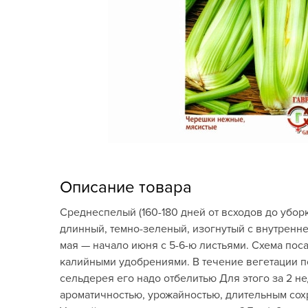
Кашпо, пластик,
керамика
Комнатные горшечные
растения
Консервация и
виноделие
Лук-севок, чеснок
Луковичные,
Описание товара
многолетники Весна
Среднеспелый (160-180 дней от всходов до убор
Новогодняя продукция
длинный, темно-зеленый, изогнутый с внутренне
мая — начало июня с 5-6-ю листьями. Схема пос
Отдых в саду, пикник
калийными удобрениями. В течение вегетации п
сельдерея его надо отбелитью Для этого за 2 н
Подарочные карты
ароматичностью, урожайностью, длительным сох