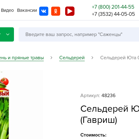
+7 (800) 201-44-55
Видео
Вакансии
+7 (3532) 44-05-05
г
ень и пряные травы
Сельдерей
Сельдерей Юта 0
Со с
Бренды
Не в
Артикул:
48236
A
Сельдерей Ю
A
(Гавриш)
A
A
Стоимость: