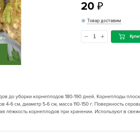
20
B
Товар доставим
B
Купи
D
D
E
e
F
F
дов до уборки корнеплодов 180-190 дней. Корнеплоды плос
G
4-6 см, диаметр 5-6 см, масса 110-150 г. Поверхность серов
G
шая лёжкость корнеплодов при хранении. Используют в свеж
G
G
H