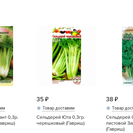
L
L
L
M
N
P
R
R
R
R
S
35
38
T
вим
Товар доставим
Товар дос
T
нт 0,3р.
Сельдерей Юта 0,3гр.
Сельдерей С
T
авриш)
черешковый (Гавриш)
листовой За
U
(Гавриш)