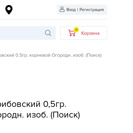
Вход
|
Регистрация
0
Корзина
В корзине нет
вский 0,5гр. корневой Огородн. изоб. (Поиск)
товаров
кидкой
Хит продаж
Новинка
ыбрано
L-KO
ибовский 0,5гр.
LT
родн. изоб. (Поиск)
quapulse
vgust