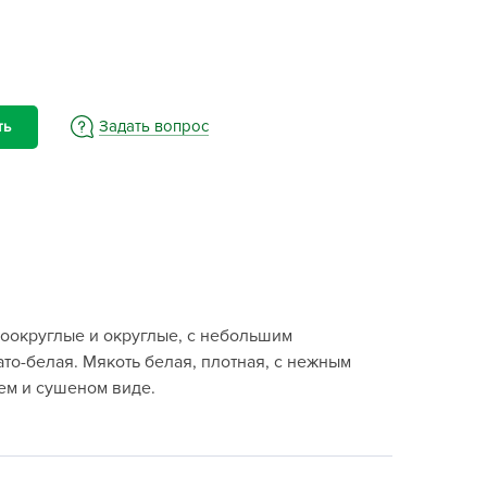
BAMA
ayer Garden
BMC
ona Forte
Задать вопрос
ть
acha Group
r.Klaus
xpert Garden
xpert home
ertika
inland
коокруглые и округлые, с небольшим
rass
ато-белая. Мякоть белая, плотная, с нежным
reen Boom
ем и сушеном виде.
rinda
RIZZLY
oZelock