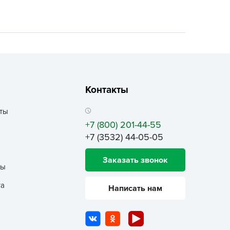
ALBRENTA CHEMICALS
arit
БТ Групп
гробалт
гробиотехнология
грос
Контакты
гроСпан
ты
ГРОУСПЕХ
+7 (800) 201-44-55
грофирма Аэлита
+7 (3532) 44-05-05
грофирма манул
Заказать звонок
ГРОЭЛИТА
ты
ЭЛИТА
та
Написать нам
яском
айкал
анные штучки