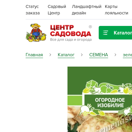
Статус
Садовый
Ландшафтный
Карты
заказа
Центр
дизайн
лояльности
Катало
Газонная трава
Главная
Каталог
СЕМЕНА
зел
Цена:
Грунты, дренаж, мульча
Декор для дома и сада
Поиск
Ёмкости для рассады и
растений,
проращиватели
Картофель семенной