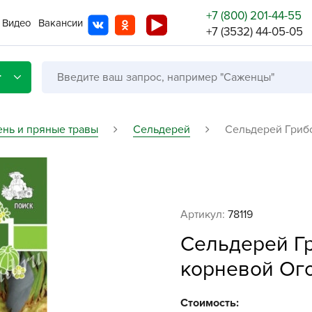
+7 (800) 201-44-55
Видео
Вакансии
+7 (3532) 44-05-05
г
ень и пряные травы
Сельдерей
Сельдерей Грибо
Со с
Бренды
Не в
Артикул:
78119
A
Сельдерей Гр
A
корневой Ого
A
A
Стоимость: