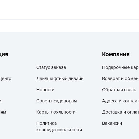
V
Z
А
А
А
А
ция
Компания
А
Статус заказа
Подарочные кар
А
А
Центр
Ландшафтный дизайн
Возврат и обмен
а
Новости
Обратная связь
А
м
Советы садоводам
Адреса и контак
А
лям
Карты лояльности
Доставка и опла
А
Политика
Вакансии
б
конфиденциальности
Б