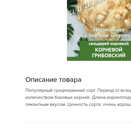
Кашпо, пластик,
керамика
Комнатные горшечные
растения
Консервация и
виноделие
Лук-севок, чеснок
Луковичные,
Описание товара
многолетники Весна
Популярный среднеранний сорт. Период от всхо
Новогодняя продукция
количеством боковых корней. Длина корнеплодов 
пикантным вкусом. Ценность сорта: очень хоро
Отдых в саду, пикник
Подарочные карты