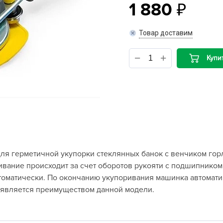
1 880
B
Товар доставим
B
Купи
D
D
E
e
F
F
я герметичной укупорки стеклянных банок с венчиком гор
G
вание происходит за счет оборотов рукояти с подшипником 
G
томатически. По окончанию укупоривания машинка автомати
G
 является преимуществом данной модели.
G
H