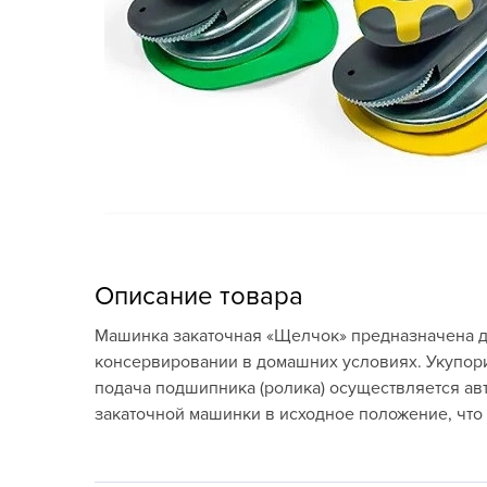
Кашпо, пластик,
керамика
Комнатные горшечные
растения
Консервация и
виноделие
Лук-севок, чеснок
Луковичные,
Описание товара
многолетники Весна
Машинка закаточная «Щелчок» предназначена дл
Новогодняя продукция
консервировании в домашних условиях. Укупори
подача подшипника (ролика) осуществляется ав
Отдых в саду, пикник
закаточной машинки в исходное положение, что
Подарочные карты