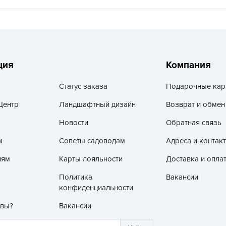
V
Z
А
А
ция
Компания
А
А
Статус заказа
Подарочные кар
А
Центр
Ландшафтный дизайн
Возврат и обмен
А
Новости
Обратная связь
А
м
Советы садоводам
Адреса и контак
а
А
лям
Карты лояльности
Доставка и опла
А
Политика
Вакансии
конфиденциальности
А
б
 вы?
Вакансии
Б