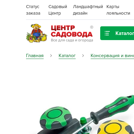
Статус
Садовый
Ландшафтный
Карты
заказа
Центр
дизайн
лояльности
Катало
Газонная трава
Главная
Каталог
Консервация и вин
Цена:
Грунты, дренаж, мульча
Декор для дома и сада
Поиск
Ёмкости для рассады и
растений,
проращиватели
Картофель семенной