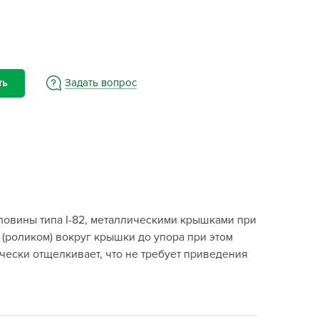
BAMA
ayer Garden
BMC
ona Forte
Задать вопрос
ть
acha Group
r.Klaus
xpert Garden
xpert home
ertika
inland
ловины типа I-82, металлическими крышками при
rass
(роликом) вокруг крышки до упора при этом
reen Boom
чески отщелкивает, что не требует приведения
rinda
RIZZLY
oZelock