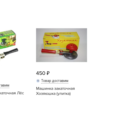
echuza
ist'OK
ISTOK
AROLEX
ika
alisad
aco
ehau
obin Green
ubit
450
antino
Товар доставим
тавим
erra Vita
Машинка закаточная
каточная Лёс
ORNADICA
Хозяюшка (улитка)
UT BIO
niel