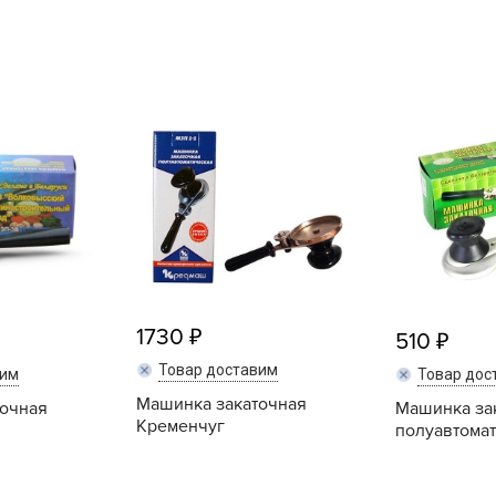
L
L
L
M
N
P
R
R
R
R
1730
510
S
Товар доставим
вим
Товар дос
T
Машинка закаточная
точная
Машинка за
T
Кременчуг
полуавтомат
T
U