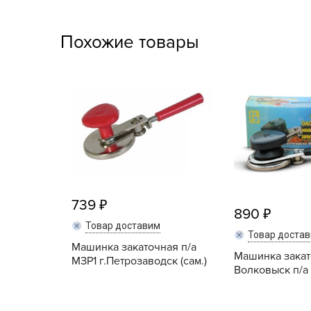
Посадочный материал
(контейнер)
Похожие товары
Садовый инвентарь и
техника
СЕМЕНА
Средства для септиков,
туалетов, компостов,
прудов и бассейнов
Средства защиты
739
растений
890
Товар доставим
Товар доста
Средства от бытовых и
Машинка закаточная п/а
летающих насекомых,
Машинка зака
МЗР1 г.Петрозаводск (сам.)
Волковыск п/а
грызунов
Удобрения