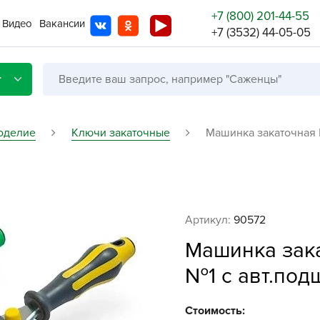
+7 (800) 201-44-55
Видео
Вакансии
+7 (3532) 44-05-05
г
оделие
Ключи закаточные
Машинка закаточная 
Со с
Бренды
Не в
Артикул:
90572
A
Машинка зак
A
№1 с авт.под
A
A
Стоимость: