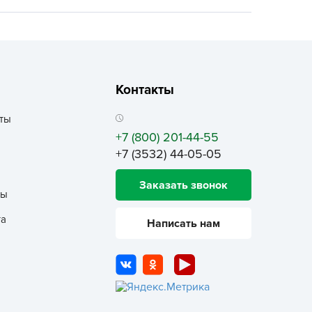
ALBRENTA CHEMICALS
arit
БТ Групп
гробалт
Контакты
гробиотехнология
грос
ты
гроСпан
+7 (800) 201-44-55
+7 (3532) 44-05-05
ГРОУСПЕХ
грофирма Аэлита
Заказать звонок
ты
грофирма манул
ГРОЭЛИТА
та
Написать нам
ЭЛИТА
яском
айкал
анные штучки