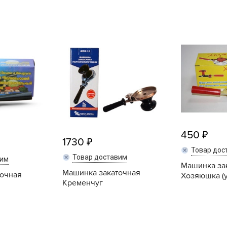
L
L
L
M
N
P
R
R
R
450
1730
R
Товар дос
S
Товар доставим
вим
Машинка за
Машинка закаточная
T
точная
Хозяюшка (у
Кременчуг
T
T
U