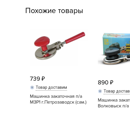
Посадочный материал
Похожие товары
(контейнер)
Садовый инвентарь и
техника
СЕМЕНА
Средства для септиков,
туалетов, компостов,
прудов и бассейнов
739
Средства защиты
890
Товар доставим
растений
Товар доста
Машинка закаточная п/а
Машинка зака
Средства от бытовых и
МЗР1 г.Петрозаводск (сам.)
Волковыск п/а
летающих насекомых,
грызунов
Удобрения