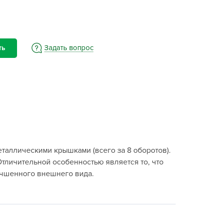
BAMA
ayer Garden
BMC
ona Forte
Задать вопрос
ть
acha Group
r.Klaus
xpert Garden
xpert home
ertika
inland
таллическими крышками (всего за 8 оборотов).
rass
Отличительной особенностью является то, что
reen Boom
учшенного внешнего вида.
rinda
RIZZLY
oZelock