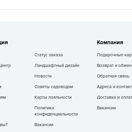
V
Z
А
А
А
ция
Компания
А
Статус заказа
Подарочные кар
А
Центр
Ландшафтный дизайн
Возврат и обмен
А
А
Новости
Обратная связь
а
м
Советы садоводам
Адреса и контак
А
лям
Карты лояльности
Доставка и опла
А
Политика
Вакансии
А
конфиденциальности
б
 вы?
Вакансии
Б