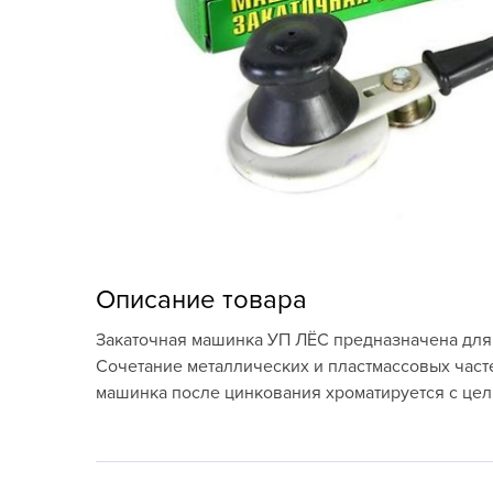
Кашпо, пластик,
керамика
Комнатные горшечные
растения
Консервация и
виноделие
Лук-севок, чеснок
Луковичные,
Описание товара
многолетники Весна
Закаточная машинка УП ЛЁС предназначена для 
Новогодняя продукция
Сочетание металлических и пластмассовых часте
машинка после цинкования хроматируется с це
Отдых в саду, пикник
Подарочные карты