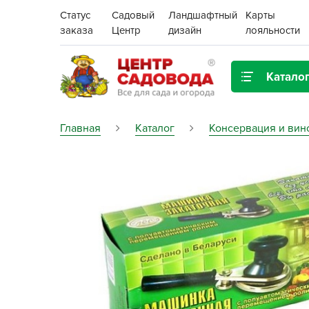
Статус
Садовый
Ландшафтный
Карты
заказа
Центр
дизайн
лояльности
Катало
Газонная трава
Главная
Каталог
Консервация и вин
Цена:
Грунты, дренаж, мульча
Декор для дома и сада
Поиск
Ёмкости для рассады и
растений,
проращиватели
Картофель семенной