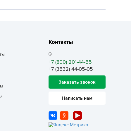
ALBRENTA CHEMICALS
arit
БТ Групп
гробалт
гробиотехнология
Контакты
грос
ты
гроСпан
+7 (800) 201-44-55
ГРОУСПЕХ
+7 (3532) 44-05-05
грофирма Аэлита
Заказать звонок
грофирма манул
ты
ГРОЭЛИТА
та
Написать нам
ЭЛИТА
яском
айкал
анные штучки