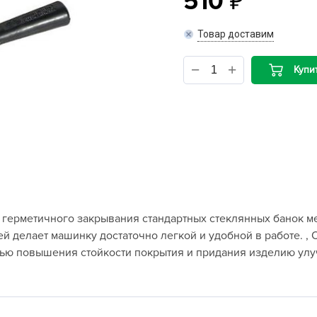
510
B
Товар доставим
B
Купи
D
D
E
e
F
F
герметичного закрывания стандартных стеклянных банок ме
G
й делает машинку достаточно легкой и удобной в работе. , 
G
лью повышения стойкости покрытия и придания изделию ул
G
G
H