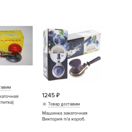
echuza
ist'OK
ISTOK
AROLEX
ika
alisad
aco
ehau
obin Green
ubit
тавим
antino
1245
каточная
erra Vita
литка)
Товар доставим
ORNADICA
Машинка закаточная
UT BIO
Виктория п/а короб.
niel