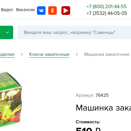
+7 (800) 201-44-55
Видео
Вакансии
+7 (3532) 44-05-05
г
оделие
Ключи закаточные
Машинка закаточная 
Со с
Бренды
Не в
Артикул:
76425
A
Машинка зак
A
A
Стоимость:
A