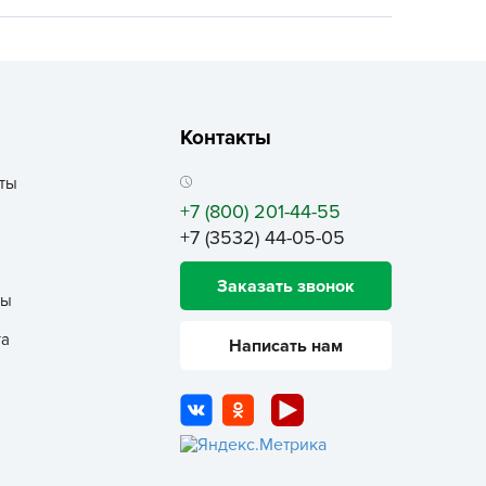
ALBRENTA CHEMICALS
arit
БТ Групп
гробалт
Контакты
гробиотехнология
грос
ты
гроСпан
+7 (800) 201-44-55
+7 (3532) 44-05-05
ГРОУСПЕХ
грофирма Аэлита
Заказать звонок
ты
грофирма манул
ГРОЭЛИТА
та
Написать нам
ЭЛИТА
яском
айкал
анные штучки