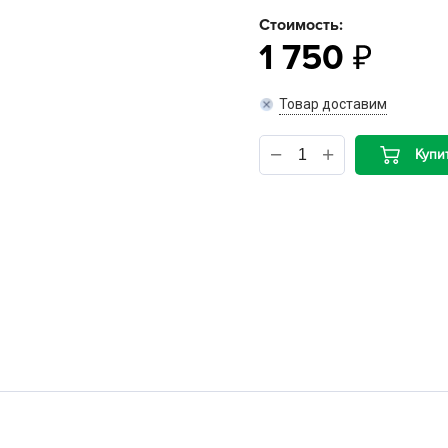
Стоимость:
B
1 750
B
Товар доставим
D
Купи
D
E
e
F
F
G
G
G
G
H