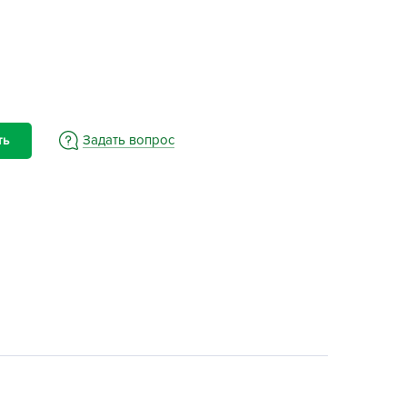
BAMA
ayer Garden
BMC
ona Forte
acha Group
Задать вопрос
ть
r.Klaus
xpert Garden
xpert home
ertika
inland
rass
reen Boom
rinda
RIZZLY
oZelock