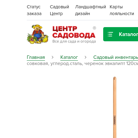
Статус
Садовый
Ландшафтный
Карты
заказа
Центр
дизайн
лояльности
Катало
Газонная трава
Главная
Каталог
Садовый инвентарь
совковая, углерод.сталь, черенок эвкалипт 120см
Цена:
Грунты, дренаж, мульча
Декор для дома и сада
Поиск
Ёмкости для рассады и
растений,
проращиватели
Картофель семенной