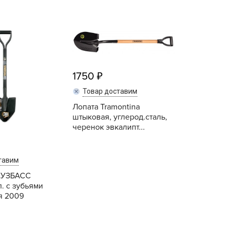
echuza
ist'OK
ISTOK
AROLEX
ika
1750
alisad
Товар доставим
aco
Лопата Tramontina
ehau
штыковая, углерод.сталь,
черенок эвкалипт...
obin Green
ubit
antino
тавим
erra Vita
КУЗБАСС
. с зубьями
ORNADICA
я 2009
UT BIO
niel