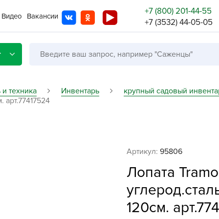
+7 (800) 201-44-55
Видео
Вакансии
+7 (3532) 44-05-05
г
 и техника
Инвентарь
крупный садовый инвента
. арт.77417524
Со с
Бренды
Не в
Артикул:
95806
A
Лопата Tramo
A
углерод.стал
A
120см. арт.77
A