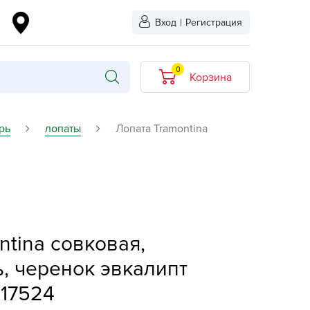
Вход
|
Регистрация
0
Корзина
В корзине нет
рь
лопаты
Лопата Tramontina
товаров
кидкой
Хит продаж
Новинка
ыбрано
L-KO
ntina совковая,
LT
ь, черенок эвкалипт
quapulse
417524
vgust