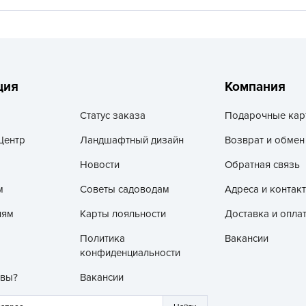
V
Z
А
А
ция
Компания
А
А
Статус заказа
Подарочные кар
А
Центр
Ландшафтный дизайн
Возврат и обмен
А
Новости
Обратная связь
А
м
Советы садоводам
Адреса и контак
а
А
лям
Карты лояльности
Доставка и опла
А
Политика
Вакансии
конфиденциальности
А
б
 вы?
Вакансии
Б