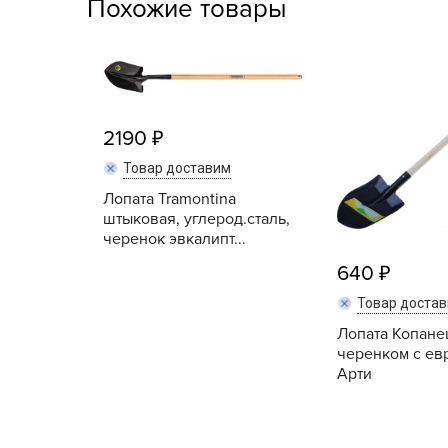
Похожие товары
Посадочный материал
(контейнер)
Садовый инвентарь и
техника
2190
СЕМЕНА
Товар доставим
Средства для септиков,
Лопата Tramontina
туалетов, компостов,
штыковая, углерод.сталь,
прудов и бассейнов
черенок эвкалипт...
640
Средства защиты
растений
Товар доста
Лопата Копане
Средства от бытовых и
черенком с ев
летающих насекомых,
Арти
грызунов
Удобрения