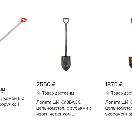
L
L
L
M
N
P
R
R
R
R
2550
1875
вим
S
Товар доставим
Товар дос
ц-Комби Е с
T
Лопата ЦИ КУЗБАСС
Лопата ЦИ 
роручкой
цельнометал. с зубьями с
цельнометал
T
изогн.черенком ...
укороченна
T
U