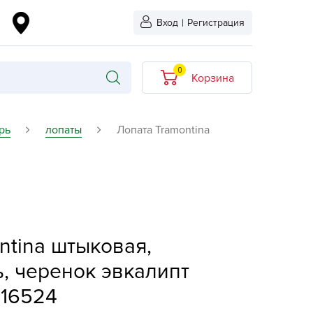
Вход
|
Регистрация
0
Корзина
В корзине нет
рь
лопаты
Лопата Tramontina
товаров
кидкой
Хит продаж
Новинка
ыбрано
L-KO
ntina штыковая,
LT
ь, черенок эвкалипт
quapulse
416524
vgust