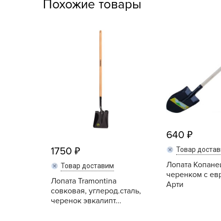
Похожие товары
Посадочный материал
(контейнер)
Садовый инвентарь и
техника
СЕМЕНА
Средства для септиков,
туалетов, компостов,
прудов и бассейнов
640
Средства защиты
растений
1750
Товар доста
Лопата Копане
Товар доставим
Средства от бытовых и
черенком с ев
Лопата Tramontina
летающих насекомых,
Арти
совковая, углерод.сталь,
грызунов
черенок эвкалипт...
Удобрения