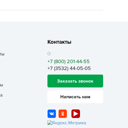
ALBRENTA CHEMICALS
arit
БТ Групп
гробалт
гробиотехнология
Контакты
грос
ты
гроСпан
+7 (800) 201-44-55
ГРОУСПЕХ
+7 (3532) 44-05-05
грофирма Аэлита
грофирма манул
Заказать звонок
ты
ГРОЭЛИТА
та
Написать нам
ЭЛИТА
яском
айкал
анные штучки