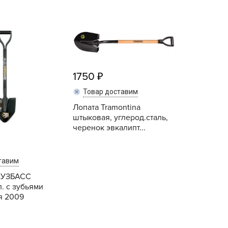
echuza
ist'OK
ISTOK
AROLEX
ika
1750
alisad
Товар доставим
aco
Лопата Tramontina
ehau
штыковая, углерод.сталь,
черенок эвкалипт...
obin Green
ubit
antino
тавим
erra Vita
КУЗБАСС
. с зубьями
ORNADICA
я 2009
UT BIO
niel