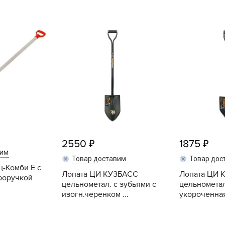
L
L
L
M
N
P
R
R
R
R
2550
1875
вим
S
Товар доставим
Товар дос
ц-Комби Е с
T
Лопата ЦИ КУЗБАСС
Лопата ЦИ 
роручкой
цельнометал. с зубьями с
цельнометал
T
изогн.черенком ...
укороченна
T
U