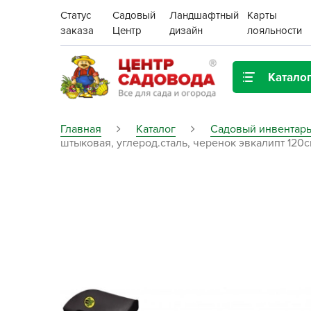
Статус
Садовый
Ландшафтный
Карты
заказа
Центр
дизайн
лояльности
Катало
Газонная трава
Главная
Каталог
Садовый инвентарь
штыковая, углерод.сталь, черенок эвкалипт 120см
Цена:
Грунты, дренаж, мульча
Декор для дома и сада
Поиск
Ёмкости для рассады и
растений,
проращиватели
Картофель семенной