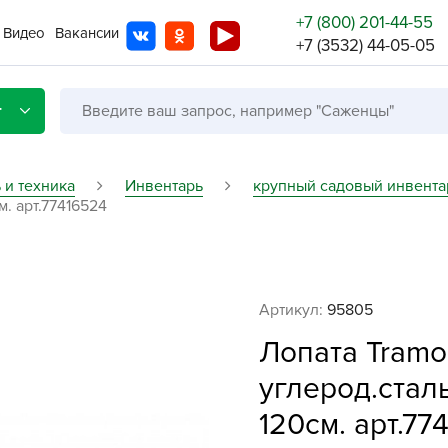
+7 (800) 201-44-55
Видео
Вакансии
+7 (3532) 44-05-05
г
 и техника
Инвентарь
крупный садовый инвента
. арт.77416524
Со с
Бренды
Не в
Артикул:
95805
A
Лопата Tramo
A
углерод.стал
A
120см. арт.77
A