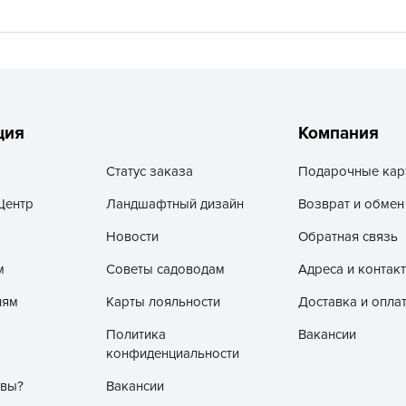
V
Z
А
А
А
ция
Компания
А
Статус заказа
Подарочные кар
А
А
Центр
Ландшафтный дизайн
Возврат и обмен
А
Новости
Обратная связь
а
м
Советы садоводам
Адреса и контак
А
лям
Карты лояльности
Доставка и опла
А
Политика
Вакансии
А
конфиденциальности
б
 вы?
Вакансии
Б