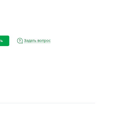
BAMA
ayer Garden
BMC
ona Forte
acha Group
Задать вопрос
ть
r.Klaus
xpert Garden
xpert home
ertika
inland
rass
reen Boom
rinda
RIZZLY
oZelock