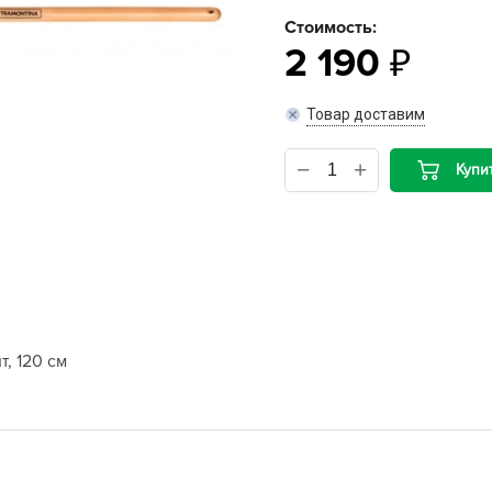
Стоимость:
B
2 190
B
Товар доставим
D
Купи
D
E
e
F
F
G
, 120 см
G
G
G
H