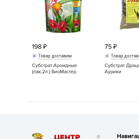
Хозяйственные товары
198
75
Товар доставим
Товар доста
Субстрат Ароидные
Субстрат Драц
(пак.2л.) БиоМастер
Аурики
Навига