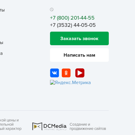
ашИнком
ты
иокомплекс
+7 (800) 201-44-55
иоМастер
+7 (3532) 44-05-05
иоМастер.
Заказать звонок
БИОТЕХНОЛОГИИ
ты
БИОТЕХСОЮЗ
та
Написать нам
уйские удобрения
АШЕ ХОЗЯЙСТВО
аше хозяйство ВХ
еликий воин
АВРИШ
арант
ЕРА
кой цены и
РИН БЭЛТ
тельной
Создание и
ный характер
продвижение сайтов
ринкипер