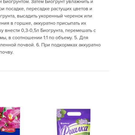
Биогрунтом. Затем Биогрунт увлажнить и
echuza
ри посадке, пересадке растущих цветов и
ist'OK
огрунта, высадить укоренный черенок или
ISTOK
ения в горшке, аккуратно присыпать их
ку внести 0,3-0,5л Биогрунта, перемешать с
AROLEX
ы, в соотношении 1:1 по объему. 5. Для
ika
ленной почвой. 6. При подкормках аккуратно
alisad
почву.
aco
ehau
obin Green
ubit
antino
erra Vita
ORNADICA
UT BIO
niel