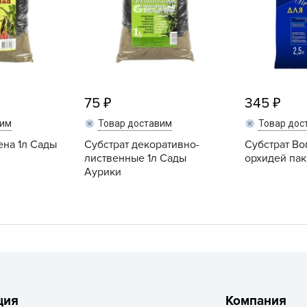
V
Z
А
А
А
75
345
А
вим
Товар доставим
Товар дос
А
ена 1л Сады
Субстрат декоративно-
Субстрат Bo
А
лиственные 1л Сады
орхидей пак
Аурики
А
а
А
А
А
б
Б
ция
Компания