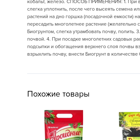
кобальт, железо. СПОСОБ ПРИМЕНЕНИЯ: 1. При в
Посадочный материал
слегка уплотнить, после чего высеять семена и
(контейнер)
растений на дно горшка (посадочной емкости) н
пересадить многолетнее растение (желательно с
Садовый инвентарь и
Биогрунтом, слегка утрамбовать почву, полить. 
техника
почвой. 4. При посадке многолетних садовых рас
СЕМЕНА
подсыпки и обогащения верхнего слоя почвы взр
взрыхлить почву, внести Биогрунт в количестве 0
Средства для септиков,
туалетов, компостов,
прудов и бассейнов
Средства защиты
Похожие товары
растений
Средства от бытовых и
летающих насекомых,
грызунов
Удобрения