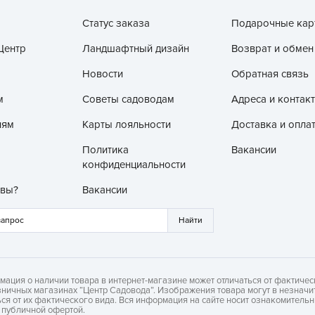
Б
Статус заказа
Подарочные кар
Б
Центр
Ландшафтный дизайн
Возврат и обмен
Б
Б
Новости
Обратная связь
м
Советы садоводам
Адреса и контак
лям
Карты лояльности
Доставка и опла
Б
Политика
Вакансии
В
конфиденциальности
В
 вы?
Вакансии
В
Г
Г
Г
мация о наличии товара в интернет-магазине может отличаться от фактичес
Г
зничных магазинах “Центр Садовода”. Изображения товара могут в незначи
ься от их фактического вида. Вся информация на сайте носит ознакомитель
Г
я публичной офертой.