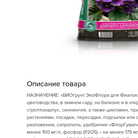
Кашпо, пластик,
керамика
Комнатные горшечные
растения
Консервация и
виноделие
Лук-севок, чеснок
Луковичные,
Описание товара
многолетники Весна
НАЗНАЧЕНИЕ: «БИОгрунт ЭкоФлора для Фиалок» 
Новогодняя продукция
цветоводства, в зимнем саду, на балконе и в отк
стрептокарпус, синнингия, а также цикламен, п
Отдых в саду, пикник
растениями; посадки, пересадки, подсыпки или
разложения, сапропель, удобрение «ФлорГумат», 
Подарочные карты
менее 100 мг/л, фосфор (Р2О5) – не менее 175 мг