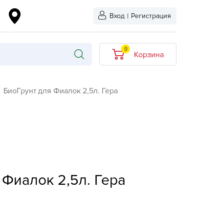
Вход
|
Регистрация
0
Корзина
В корзине нет
БиоГрунт для Фиалок 2,5л. Гера
товаров
кидкой
Хит продаж
Новинка
ыбрано
L-KO
 Фиалок 2,5л. Гера
LT
quapulse
vgust