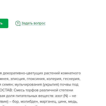
BAMA
ayer Garden
BMC
ona Forte
Задать вопрос
ть
acha Group
r.Klaus
xpert Garden
xpert home
ertika
inland
 декоративно-цветущих растений комнатного
rass
умнея, эписция, глоксиния, колерия, геснерия,
reen Boom
я семян; мульчирования (укрытия) почвы под
rinda
 СОСТАВ: Смесь торфов различной степени
RIZZLY
ая доля питательных веществ: азот (N) – не
твие) – бор, молибден, марганец, цинк, медь,
oZelock