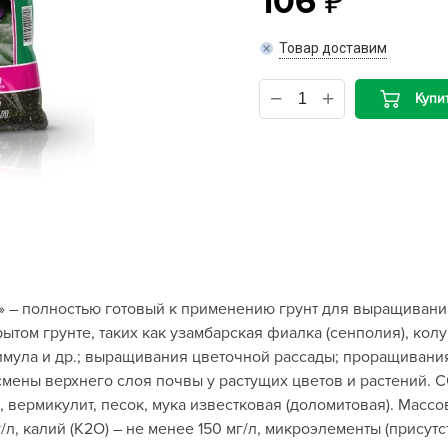
106
B
Товар доставим
B
Купи
D
D
E
e
F
F
– полностью готовый к применению грунт для выращивания
G
рытом грунте, таких как узамбарская фиалка (сенполия), кол
G
римула и др.; выращивания цветочной рассады; проращивани
G
 смены верхнего слоя почвы у растущих цветов и растений.
G
вермикулит, песок, мука известковая (доломитовая). Массов
/л, калий (К2О) – не менее 150 мг/л, микроэлементы (присутс
H