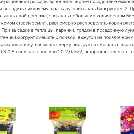
ыращивании рассады заполнить чистые посадочные емкости 
L
ли высадить пикируемую рассаду, присыпать Биогрунтом. 2. П
L
асыпать слой дренажа, засыпать небольшим количеством Би
L
 комом старой земли), равномерно распределить корни раст
3. При высадке в теплицы, парники, грядки в посадочную лун
M
тений Биогрунт смешать с почвой, вынутой из посадочной ям
N
ыхлить почву, насыпать сверху Биогрунт и смешать с взрых
P
,3-0,5л под растение или 1,0-2,0л/м2, осторожно заделать в 
R
R
R
R
S
T
T
T
U