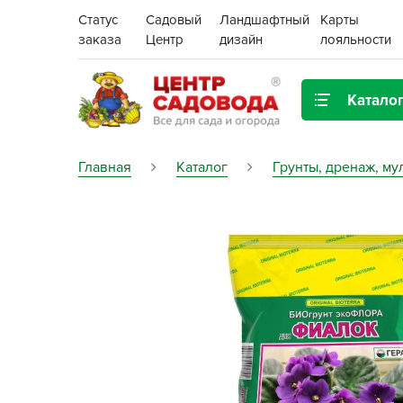
Статус
Садовый
Ландшафтный
Карты
заказа
Центр
дизайн
лояльности
Катало
Газонная трава
Главная
Каталог
Грунты, дренаж, му
Цена:
Грунты, дренаж, мульча
Декор для дома и сада
Поиск
Ёмкости для рассады и
растений,
проращиватели
Картофель семенной