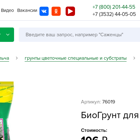
+7 (800) 201-44-55
Видео
Вакансии
+7 (3532) 44-05-05
г
льча
грунты цветочные специальные и субстраты
Со с
Бренды
Не в
Артикул:
76019
A
БиоГрунт для
A
A
Стоимость:
A