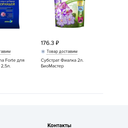
ALBRENTA CHEMICALS
arit
БТ Групп
гробалт
гробиотехнология
176.3
грос
тавим
Товар доставим
гроСпан
na Forte для
Субстрат Фиалка 2л.
ГРОУСПЕХ
 2,5л.
БиоМастер
грофирма Аэлита
грофирма манул
ГРОЭЛИТА
ЭЛИТА
яском
айкал
анные штучки
Контакты