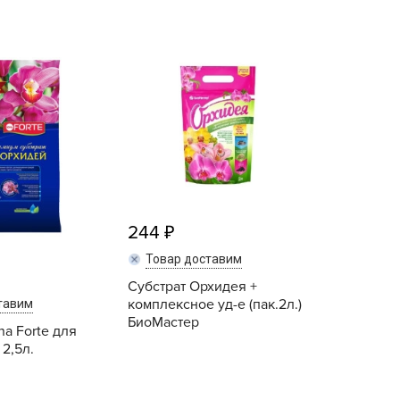
echuza
ist'OK
ISTOK
AROLEX
ika
alisad
aco
ehau
obin Green
244
ubit
Товар доставим
antino
Субстрат Орхидея +
комплексное уд-е (пак.2л.)
erra Vita
тавим
БиоМастер
na Forte для
ORNADICA
 2,5л.
UT BIO
niel