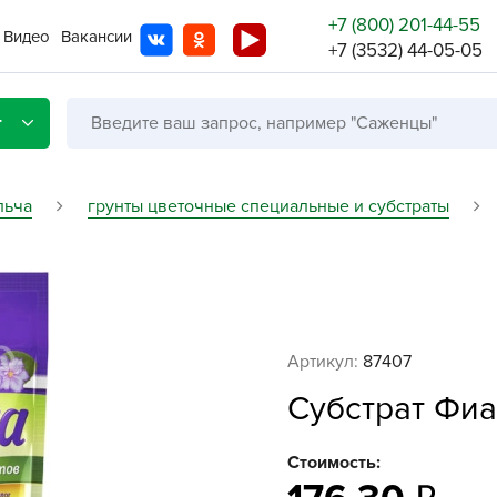
+7 (800) 201-44-55
Видео
Вакансии
+7 (3532) 44-05-05
г
льча
грунты цветочные специальные и субстраты
Со с
Бренды
Не в
Артикул:
87407
A
Субстрат Фиа
A
A
Стоимость:
A