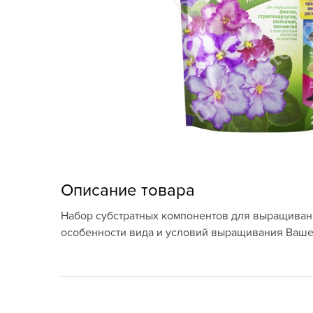
Кашпо, пластик,
керамика
Комнатные горшечные
растения
Консервация и
виноделие
Лук-севок, чеснок
Луковичные,
Описание товара
многолетники Весна
Набор субстратных компонентов для выращивани
Новогодняя продукция
особенности вида и условий выращивания Ваше
Отдых в саду, пикник
Подарочные карты