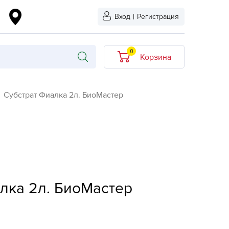
Вход
|
Регистрация
0
Корзина
В корзине нет
Субстрат Фиалка 2л. БиоМастер
товаров
кидкой
Хит продаж
Новинка
ыбрано
L-KO
лка 2л. БиоМастер
LT
quapulse
vgust