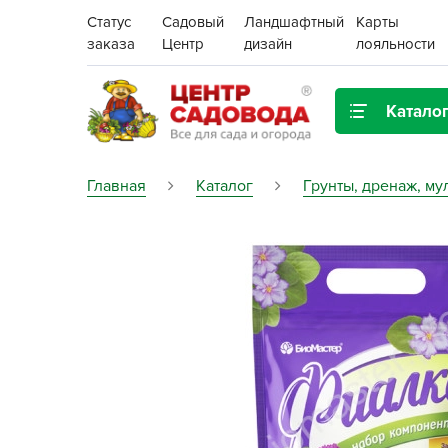
Статус
Садовый
Ландшафтный
Карты
заказа
Центр
дизайн
лояльности
Катало
Газонная трава
Главная
Каталог
Грунты, дренаж, му
Цена:
Грунты, дренаж, мульча
Декор для дома и сада
Поиск
Ёмкости для рассады и
растений,
проращиватели
Картофель семенной