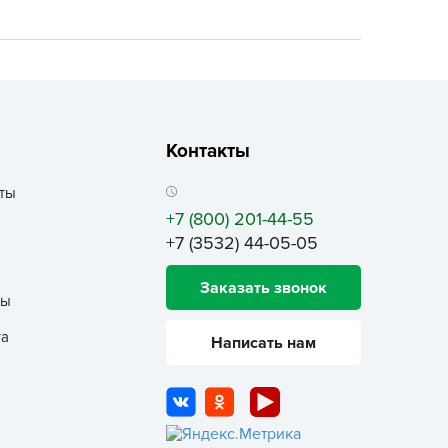
ALBRENTA CHEMICALS
arit
БТ Групп
гробалт
гробиотехнология
Контакты
грос
гроСпан
ты
+7 (800) 201-44-55
ГРОУСПЕХ
+7 (3532) 44-05-05
грофирма Аэлита
грофирма манул
Заказать звонок
ты
ГРОЭЛИТА
та
Написать нам
ЭЛИТА
яском
айкал
анные штучки