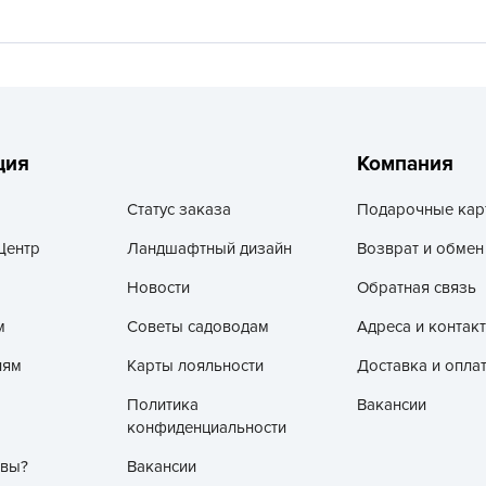
V
Z
А
А
А
ция
Компания
А
А
Статус заказа
Подарочные кар
А
Центр
Ландшафтный дизайн
Возврат и обмен
А
Новости
Обратная связь
а
м
Советы садоводам
Адреса и контак
А
лям
Карты лояльности
Доставка и опла
А
А
Политика
Вакансии
конфиденциальности
б
 вы?
Вакансии
Б