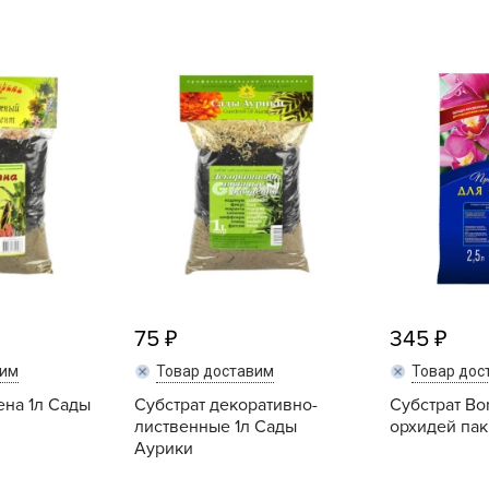
L
L
L
M
N
P
R
R
R
R
75
345
S
T
вим
Товар доставим
Товар дос
ена 1л Сады
Субстрат декоративно-
Субстрат Bo
T
лиственные 1л Сады
орхидей пак
T
Аурики
U