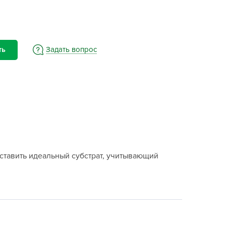
BAMA
ayer Garden
BMC
ona Forte
Задать вопрос
ть
acha Group
r.Klaus
xpert Garden
xpert home
ertika
inland
ставить идеальный субстрат, учитывающий
rass
reen Boom
rinda
RIZZLY
oZelock