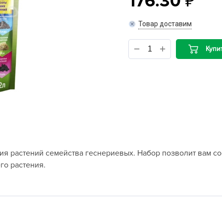
176.30
B
Товар доставим
B
Купи
D
D
E
e
F
F
я растений семейства геснериевых. Набор позволит вам со
G
го растения.
G
G
G
H