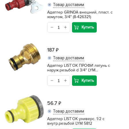
Товар доставим
Адаптер GRINDA внешний, пласт. с
хомутом, 3/4" (8-426321)
Купить
187
Товар доставим
Адаптер LIST`OK ПРОФИ латунь с
наруж.резьбой d 3/4" LYM...
Купить
56.7
Товар доставим
Адаптер LIST`OK универс. 1/2 с
внутр.резьбой LYM 5812