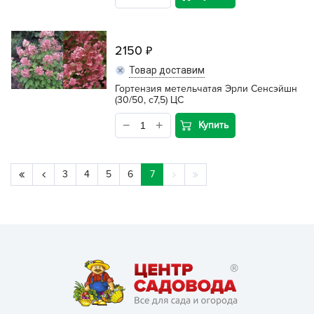
2150
Товар доставим
Гортензия метельчатая Эрли Сенсэйшн
(30/50, c7,5) ЦС
Купить
3
4
5
6
7