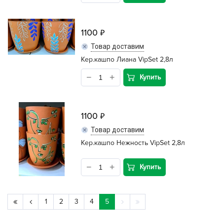
1100
Товар доставим
Кер.кашпо Лиана VipSet 2,8л
Купить
1100
Товар доставим
Кер.кашпо Нежность VipSet 2,8л
Купить
1
2
3
4
5