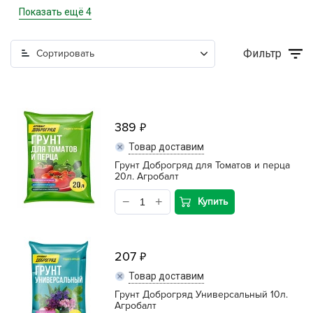
дренаж, агроперлит, вермикулит, компоненты
Показать ещё 4
кора, щепа, мульча
Фильтр
Сортировать
торф и субстраты
торфяные таблетки
389
Товар доставим
Грунт Доброгряд для Томатов и перца
20л. Агробалт
Купить
207
Товар доставим
Грунт Доброгряд Универсальный 10л.
Агробалт