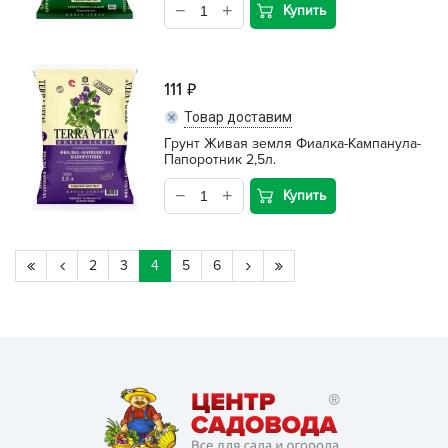
Купить
111
Товар доставим
Грунт Живая земля Фиалка-Кампанула-
Папоротник 2,5л.
Купить
2
3
4
5
6