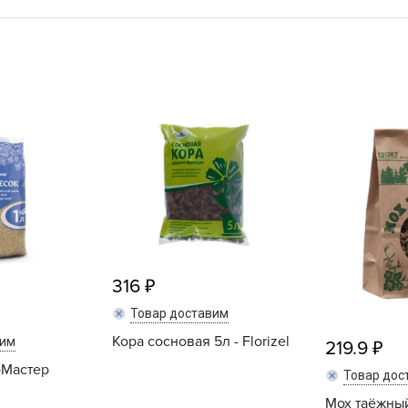
L
L
L
M
N
P
R
R
R
R
S
316
T
Товар доставим
T
Кора сосновая 5л - Florizel
вим
219.9
T
оМастер
Товар дос
U
Мох таёжный