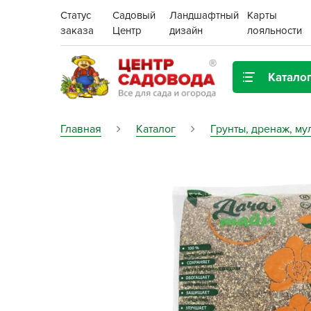
Статус
Садовый
Ландшафтный
Карты
заказа
Центр
дизайн
лояльности
Катало
Газонная трава
Главная
Каталог
Грунты, дренаж, му
Цена:
Грунты, дренаж, мульча
Декор для дома и сада
Поиск
Ёмкости для рассады и
растений,
проращиватели
Картофель семенной