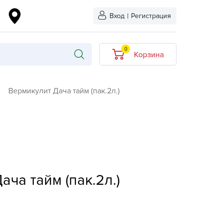
Вход
|
Регистрация
0
Корзина
В корзине нет
Вермикулит Дача тайм (пак.2л.)
товаров
кидкой
Хит продаж
Новинка
ыбрано
L-KO
ча тайм (пак.2л.)
LT
quapulse
vgust