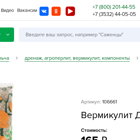
+7 (800) 201-44-55
Видео
Вакансии
+7 (3532) 44-05-05
г
льча
дренаж, агроперлит, вермикулит, компоненты
Со с
Бренды
Не в
Артикул:
106661
A
Вермикулит Да
A
A
Стоимость:
A