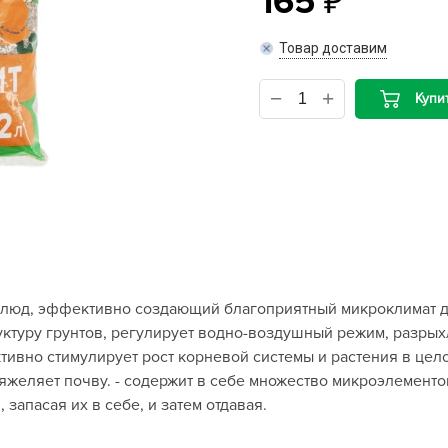
165
B
Товар доставим
B
Купи
D
D
E
e
F
F
слюд, эффективно создающий благоприятный микроклимат д
G
ктуру грунтов, регулирует водно-воздушный режим, разрыхл
G
ктивно стимулирует рост корневой системы и растения в цел
G
тяжеляет почву. - содержит в себе множество микроэлементо
G
 запасая их в себе, и затем отдавая.
H