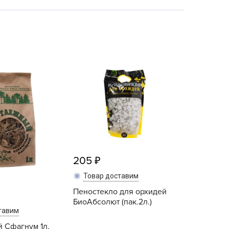
echuza
ist'OK
ISTOK
AROLEX
ika
alisad
aco
ehau
obin Green
ubit
antino
205
erra Vita
Товар доставим
ORNADICA
Пеностекло для орхидей
БиоАбсолют (пак.2л.)
UT BIO
тавим
niel
 Сфагнум 1л.