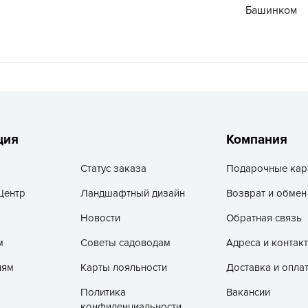
V
Башинком
Z
А
А
А
А
А
ция
Компания
А
Статус заказа
Подарочные кар
А
Центр
Ландшафтный дизайн
Возврат и обмен
а
А
Новости
Обратная связь
А
м
Советы садоводам
Адреса и контак
А
лям
Карты лояльности
Доставка и опла
б
Политика
Вакансии
Б
конфиденциальности