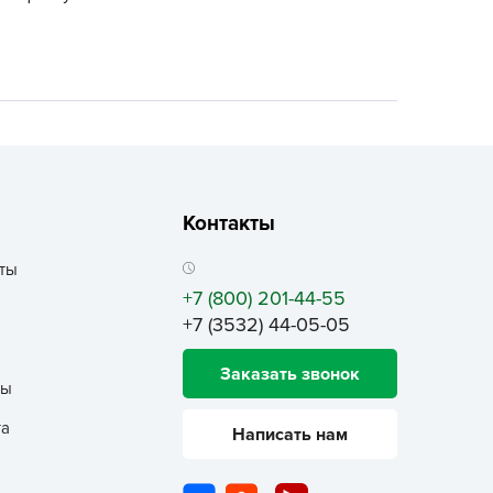
ALBRENTA CHEMICALS
arit
БТ Групп
гробалт
гробиотехнология
грос
гроСпан
Контакты
ГРОУСПЕХ
ты
грофирма Аэлита
+7 (800) 201-44-55
грофирма манул
+7 (3532) 44-05-05
ГРОЭЛИТА
Заказать звонок
ЭЛИТА
ты
яском
та
Написать нам
айкал
анные штучки