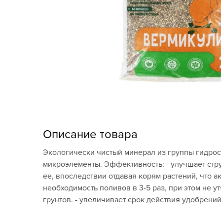
Кашпо, пластик,
керамика
Комнатные горшечные
растения
Консервация и
виноделие
Лук-севок, чеснок
Луковичные,
Описание товара
многолетники Весна
Экологически чистый минерал из группы гидро
Новогодняя продукция
микроэлементы. Эффективность: - улучшает стру
ее, впоследствии отдавая корям растений, что а
Отдых в саду, пикник
необходимость поливов в 3-5 раз, при этом не у
грунтов. - увеличивает срок действия удобрений,
Подарочные карты