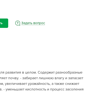
BAMA
ayer Garden
BMC
ona Forte
Задать вопрос
ть
acha Group
r.Klaus
xpert Garden
xpert home
ertika
inland
ля развития в целом. Содержит разнообразные
rass
яет почву. - забирает лишнюю влагу и запасает
reen Boom
ом, увеличивает урожайность, а также снижает
rinda
в. - уменьшает кислотность и процесс засоления
RIZZLY
oZelock