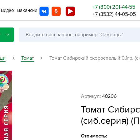
+7 (800) 201-44-55
Видео
Вакансии
+7 (3532) 44-05-05
г
щи
Томат
Томат Сибирский скороспелый 0,1гр. (си
Со с
Бренды
Не в
Артикул:
48206
A
Томат Сибирс
A
(сиб.серия) (
A
A
Стоимость: