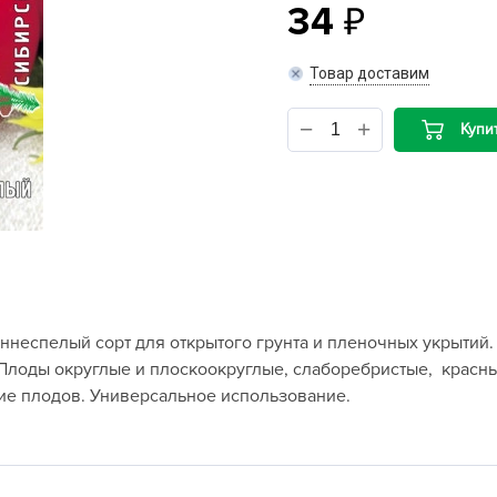
34
B
Товар доставим
B
Купи
D
D
E
e
F
F
неспелый сорт для открытого грунта и пленочных укрытий. 
G
 Плоды округлые и плоскоокруглые, слаборебристые, красные
G
ие плодов. Универсальное использование.
G
G
H