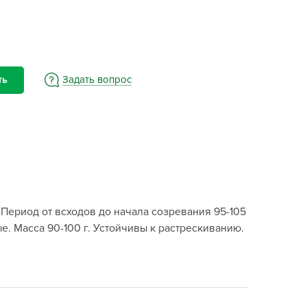
BAMA
ayer Garden
BMC
ona Forte
Задать вопрос
ть
acha Group
r.Klaus
xpert Garden
xpert home
ertika
inland
Период от всходов до начала созревания 95-105
rass
. Масса 90-100 г. Устойчивы к растрескиванию.
reen Boom
rinda
RIZZLY
oZelock