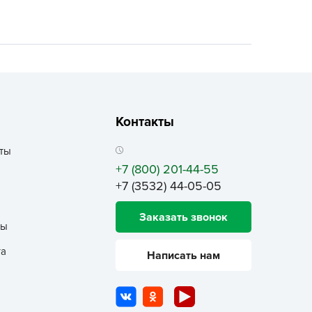
ALBRENTA CHEMICALS
arit
БТ Групп
гробалт
гробиотехнология
грос
Контакты
гроСпан
ты
ГРОУСПЕХ
+7 (800) 201-44-55
грофирма Аэлита
+7 (3532) 44-05-05
грофирма манул
Заказать звонок
ГРОЭЛИТА
ты
ЭЛИТА
та
Написать нам
яском
айкал
анные штучки