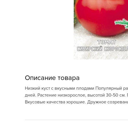
Кашпо, пластик,
керамика
Комнатные горшечные
растения
Консервация и
виноделие
Лук-севок, чеснок
Луковичные,
Описание товара
многолетники Весна
Низкий куст с вкусными плодами Популярный ран
Новогодняя продукция
дней. Растение низкорослое, высотой 30-50 см.
Вкусовые качества хорошие. Дружное созреван
Отдых в саду, пикник
Подарочные карты