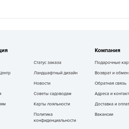
V
Z
А
А
А
А
ция
Компания
А
Статус заказа
Подарочные кар
А
А
Центр
Ландшафтный дизайн
Возврат и обмен
а
Новости
Обратная связь
А
м
Советы садоводам
Адреса и контак
А
лям
Карты лояльности
Доставка и опла
А
Политика
Вакансии
б
конфиденциальности
Б