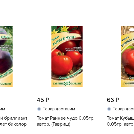
L
L
L
M
N
P
R
R
R
R
S
45
66
T
вим
Товар доставим
Товар дос
T
ий бриллиант
Томат Раннее чудо 0,05гр.
Томат Кубыш
T
лет биколор
автор. (Гавриш)
0,05гр. авто
U