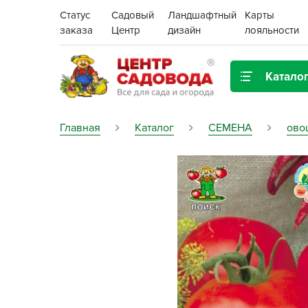
Статус
Садовый
Ландшафтный
Карты
заказа
Центр
дизайн
лояльности
Катало
Газонная трава
Главная
Каталог
СЕМЕНА
ово
Цена:
Грунты, дренаж, мульча
Декор для дома и сада
Поиск
Ёмкости для рассады и
растений,
проращиватели
Картофель семенной