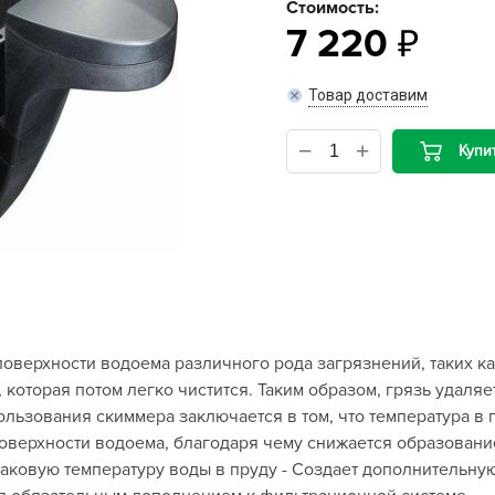
Стоимость:
7 220
B
Товар доставим
B
D
Купи
D
E
e
F
F
G
верхности водоема различного рода загрязнений, таких как
G
 которая потом легко чистится. Таким образом, грязь удаля
G
льзования скиммера заключается в том, что температура в 
G
 поверхности водоема, благодаря чему снижается образован
аковую температуру воды в пруду - Создает дополнительну
H