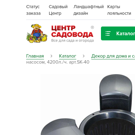
Статус
Садовый
Ландшафтный
Карты
заказа
Центр
дизайн
лояльности
Катало
Газонная трава
Главная
Каталог
Декор для дома и с
насосом, 4200л./ч. арт.SK-40
Цена:
Грунты, дренаж, мульча
Декор для дома и сада
Поиск
Ёмкости для рассады и
растений,
проращиватели
Картофель семенной