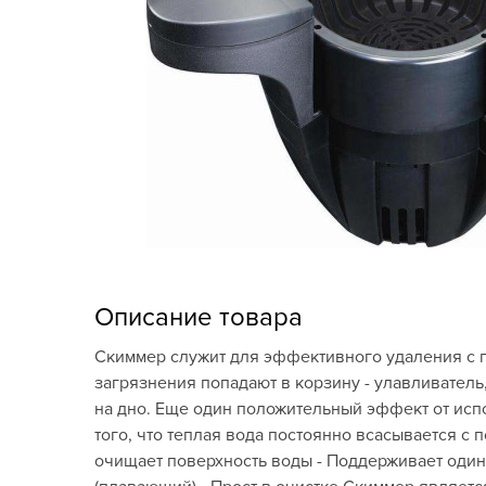
Кашпо, пластик,
керамика
Комнатные горшечные
растения
Консервация и
виноделие
Лук-севок, чеснок
Луковичные,
многолетники Весна
Описание товара
Новогодняя продукция
Cкиммер служит для эффективного удаления с по
загрязнения попадают в корзину - улавливатель,
Отдых в саду, пикник
на дно. Еще один положительный эффект от испо
того, что теплая вода постоянно всасывается с
Подарочные карты
очищает поверхность воды - Поддерживает один