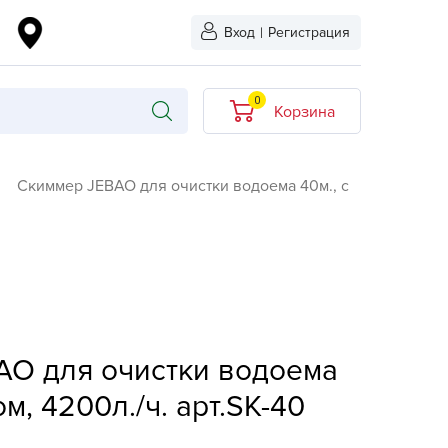
Вход
|
Регистрация
0
Корзина
В корзине нет
Скиммер JEBAO для очистки водоема 40м., с
товаров
кидкой
Хит продаж
Новинка
ыбрано
L-KO
AO для очистки водоема
LT
quapulse
ом, 4200л./ч. арт.SK-40
vgust