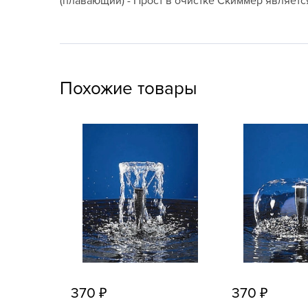
(плавающий) - Прост в очистке Скиммер являет
Посадочный материал
(контейнер)
Садовый инвентарь и
техника
Похожие товары
СЕМЕНА
Средства для септиков,
туалетов, компостов,
прудов и бассейнов
Средства защиты
растений
Средства от бытовых и
летающих насекомых,
грызунов
370
370
Удобрения