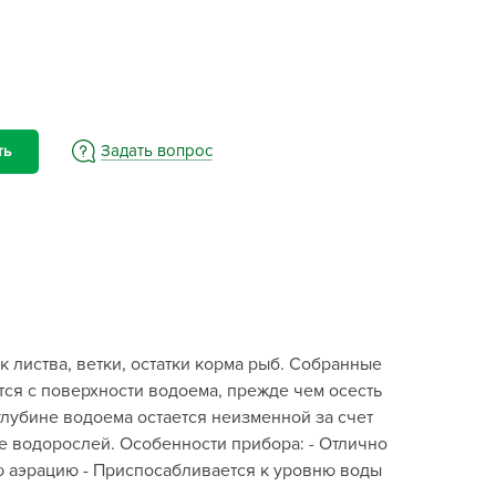
BAMA
ayer Garden
BMC
ona Forte
acha Group
Задать вопрос
ть
r.Klaus
xpert Garden
xpert home
ertika
inland
rass
 листва, ветки, остатки корма рыб. Собранные
reen Boom
ется с поверхности водоема, прежде чем осесть
rinda
глубине водоема остается неизменной за счет
RIZZLY
ие водорослей. Особенности прибора: - Отлично
ю аэрацию - Приспосабливается к уровню воды
oZelock