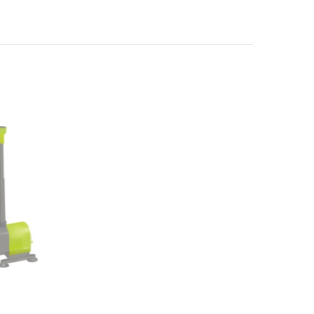
echuza
ist'OK
ISTOK
AROLEX
ika
alisad
aco
ehau
obin Green
ubit
antino
erra Vita
ORNADICA
UT BIO
niel