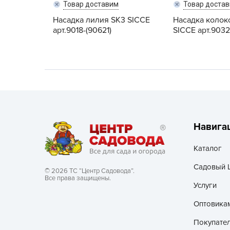
Товар доставим
Товар доста
Хозяйственные товары
Насадка лилия SK3 SICCE
Насадка колок
арт.9018-(90621)
SICCE арт.9032
Навига
Каталог
Садовый 
© 2026 ТС “Центр Садовода”.
Все права защищены.
Услуги
Оптовика
Покупате