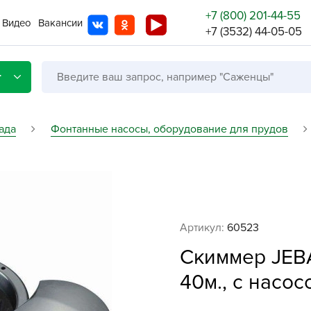
+7 (800) 201-44-55
Видео
Вакансии
+7 (3532) 44-05-05
г
ада
Фонтанные насосы, оборудование для прудов
Со с
Бренды
Не в
Артикул:
60523
A
Скиммер JEB
A
A
40м., с насос
A