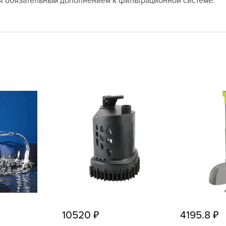
ся обязательным дополнением к фильтрационной системе.
L
L
L
M
N
P
R
R
R
R
S
T
T
T
10520
4195.8
U