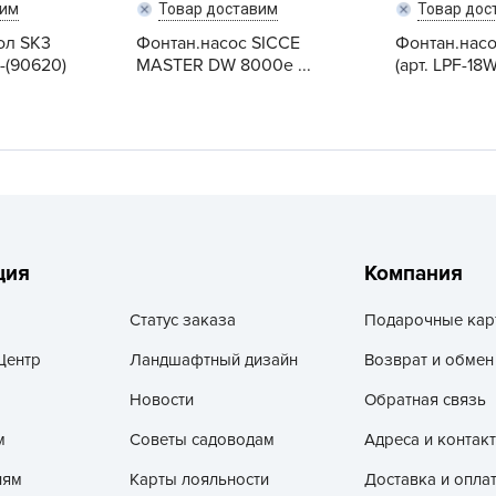
вим
Товар доставим
Товар дос
V
ол SK3
Фонтан.насос SICCE
Фонтан.насо
Z
-(90620)
MASTER DW 8000e ...
(арт. LPF-18W
А
А
А
А
А
А
ция
Компания
А
а
Статус заказа
Подарочные кар
А
Центр
Ландшафтный дизайн
Возврат и обмен
А
Новости
Обратная связь
А
м
Советы садоводам
Адреса и контак
б
Б
лям
Карты лояльности
Доставка и опла