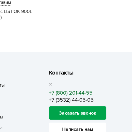
тавим
ALBRENTA CHEMICALS
с LIST'OK 900L
arit
)
БТ Групп
гробалт
гробиотехнология
грос
гроСпан
ГРОУСПЕХ
Контакты
грофирма Аэлита
грофирма манул
ты
ГРОЭЛИТА
+7 (800) 201-44-55
+7 (3532) 44-05-05
ЭЛИТА
яском
Заказать звонок
ты
айкал
анные штучки
та
Написать нам